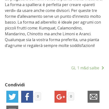
STIHL
La forma a spalliera: è perfetta per creare «pareti
verdi» da usare anche come divisori. Per queste tre
BLUMEN
forme d’allevamento serve un punto d’innesto molto
basso. La forma ad alberello: è ideale per agrumi con
NOCCIOLA DI CALABRIA
piccoli frutti come: Kumquat, Calamondino,
Mandarino, Chinotto ma anche Limoni e Aranci.
PELLENC
Qualunque sia la vostra forma preferita, una pianta
d’agrume vi regalerà sempre molte soddisfazioni!
MEDICINA DEI SEMPLICI
Navigazione
SCONTI NOVEMBRE
GL 1 m&d salbe
articoli
COMPO
Condividi
HUSQVARNA
0
0
ZAPI GARDEN