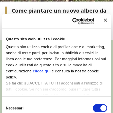
VIGNETO BIO
Come piantare un nuovo albero da
frutto
PENSA ALTERNATIVO
TUTTI I VIDEO
GARDENA
Questo sito web utilizza i cookie
VERONESI
Questo sito utilizza cookie di profilazione e di marketing,
anche di terze parti, per inviarti pubblicità e servizi in
linea con le tue preferenze. Per maggiori informazioni sui
RIMANI A CONTATTO CON LA NATURA
cookie utilizzati da questo sito e sulle modalità di
©
- Tutti i diritti riservati
configurazione
clicca qui
e consulta la nostra cookie
CRESCERE INSIEME
Edizioni L’Informatore Agrario S.r.l.
via Bencivenga-Biondani, 16
policy.
37133 Verona - Italia
Se fai clic su ACCETTA TUTTI acconsenti all’utilizzo di
ARCHMAN
tutti i cookie. Se non sei d’accordo, puoi rifiutare tutti i
Partita iva: 00230010233
cookie, cliccando su RIFIUTA, o esprimere delle
Reg. imp. di Verona nr. 00230010233
VITA IN CAMPAGNA LA FIERA
Capitale sociale: Euro 510.000,00 i.v.
preferenze selezionando le tipologie di cookie che
Selezione
desideri accettare e cliccando ACCETTA SELEZIONATI.
Necessari
del
NATURALMENTE