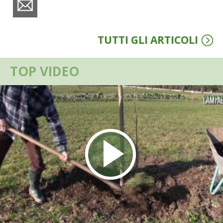
BENZA
ORTO BIO – TECNICHE DI COLTIVAZIONE
TUTTI GLI ARTICOLI
THERMACELL
TOP VIDEO
TAP TRAP
IL MIO ORTO
ANIMALI UMANI E NON UMANI
IL MIO 2025
COLTIVARE L’OLIVO
CORMIK