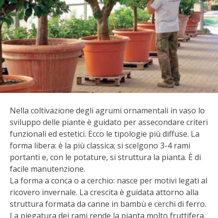
BIODIVERSITÀ
CUCINA
PRODOTTI
FARFALLE DELLA CAMPAGNA
PICCOLO POLLAIO
Nella coltivazione degli agrumi ornamentali in vaso lo
sviluppo delle piante è guidato per assecondare criteri
STORIE DEI LETTORI
funzionali ed estetici. Ecco le tipologie più diffuse. La
forma libera: è la più classica; si scelgono 3-4 rami
CONSERVARE LA FRUTTA
portanti e, con le potature, si struttura la pianta. È di
facile manutenzione.
CONSERVE DELL’ORTO
La forma a conca o a cerchio: nasce per motivi legati al
ricovero invernale. La crescita è guidata attorno alla
FACEM
struttura formata da canne in bambù e cerchi di ferro.
La piegatura dei rami rende la pianta molto fruttifera.