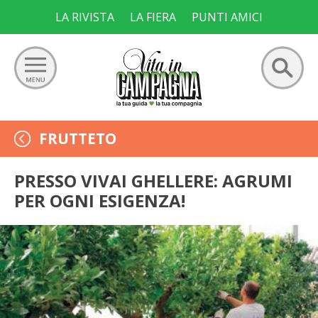
Skip
LA RIVISTA
LA FIERA
PUNTI AMICI
to
content
Ricerca
GIARDINO
FRUTTETO
per:
ORTO
PRESSO VIVAI GHELLERE: AGRUMI
PER OGNI ESIGENZA!
FRUTTETO
VIGNETO
ALLEVAMENTI