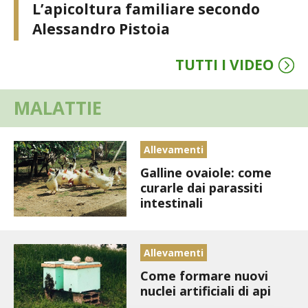
L’apicoltura familiare secondo
VIGNETO BIO
Alessandro Pistoia
PENSA ALTERNATIVO
TUTTI I VIDEO
GARDENA
MALATTIE
VERONESI
Allevamenti
RIMANI A CONTATTO CON LA NATURA
Galline ovaiole: come
curarle dai parassiti
CRESCERE INSIEME
intestinali
ARCHMAN
Allevamenti
VITA IN CAMPAGNA LA FIERA
Come formare nuovi
nuclei artificiali di api
NATURALMENTE