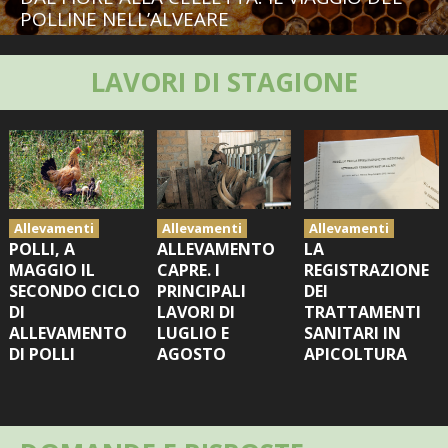
BIODIVERSITÀ
POLLINE NELL’ALVEARE
CUCINA
LAVORI DI STAGIONE
PRODOTTI
FARFALLE DELLA CAMPAGNA
PICCOLO POLLAIO
Allevamenti
Allevamenti
Allevamenti
POLLI, A
ALLEVAMENTO
LA
STORIE DEI LETTORI
MAGGIO IL
CAPRE. I
REGISTRAZIONE
SECONDO CICLO
PRINCIPALI
DEI
CONSERVARE LA FRUTTA
DI
LAVORI DI
TRATTAMENTI
ALLEVAMENTO
LUGLIO E
SANITARI IN
DI POLLI
AGOSTO
APICOLTURA
CONSERVE DELL’ORTO
FACEM