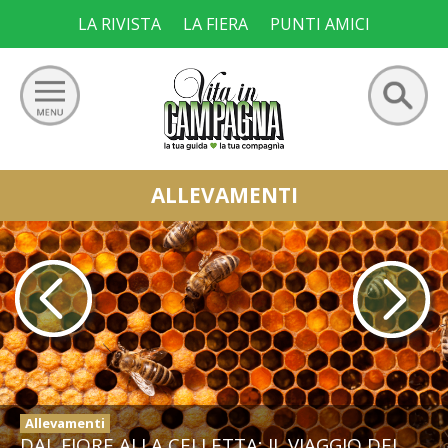
Skip
LA RIVISTA
LA FIERA
PUNTI AMICI
to
content
Ricerca
GIARDINO
ALLEVAMENTI
per:
ORTO
FRUTTETO
VIGNETO
ALLEVAMENTI
Allevamenti
DAL FIORE ALLA CELLETTA: IL VIAGGIO DEL