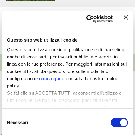
I PARTNER DI VITA IN CAMPAGNA
Allevamenti
Gatto con dissenteria:
RASIKAL
possibili cause
Questo sito web utilizza i cookie
BIOGENTS
Questo sito utilizza cookie di profilazione e di marketing,
anche di terze parti, per inviarti pubblicità e servizi in
EVENTI
linea con le tue preferenze. Per maggiori informazioni sui
cookie utilizzati da questo sito e sulle modalità di
configurazione
clicca qui
e consulta la nostra cookie
Allevamenti
policy.
Fiera di Sant’Alessandro
Se fai clic su ACCETTA TUTTI acconsenti all’utilizzo di
tutti i cookie. Se non sei d’accordo, puoi rifiutare tutti i
cookie, cliccando su RIFIUTA, o esprimere delle
VEDI L'ARCHIVIO COMPLETO
preferenze selezionando le tipologie di cookie che
Selezione
desideri accettare e cliccando ACCETTA SELEZIONATI.
Necessari
del
Navigazione
consenso
Articoli meno recenti