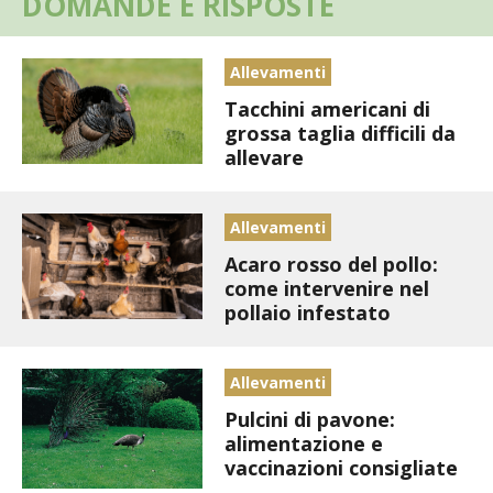
DOMANDE E RISPOSTE
STIHL
BLUMEN
Allevamenti
Tacchini americani di
NOCCIOLA DI CALABRIA
grossa taglia difficili da
allevare
PELLENC
Allevamenti
MEDICINA DEI SEMPLICI
Acaro rosso del pollo:
come intervenire nel
SCONTI NOVEMBRE
pollaio infestato
COMPO
Allevamenti
HUSQVARNA
Pulcini di pavone:
alimentazione e
ZAPI GARDEN
vaccinazioni consigliate