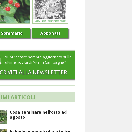
Sommario
Abbònati
Vuoi restare sempre aggiornato sulle
ultime novità di Vita in Campagna?
SCRIVITI ALLA NEWSLETTER
IMI ARTICOLI
Cosa seminare nell’orto ad
agosto
In luglio e agosto il prato ha