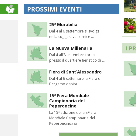
PROSSIMI EVENTI
25ª Murabilia
Dal 4 al 6 settembre si svolge,
nella suggestiva cornice ...
I P
La Nuova Millenaria
Dal 4 all’8 settembre torna
presso il quartiere fieristico di ...
Fiera di Sant’Alessandro
Dal 4 al 6 settembre la Fiera di
Bergamo ospita ...
15ª Fiera Mondiale
Campionaria del
Peperoncino
La 15ª edizione della «Fiera
Mondiale Campionaria del
Peperoncino» si ...