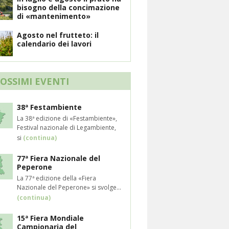
bisogno della concimazione
di «mantenimento»
Agosto nel frutteto: il
calendario dei lavori
ROSSIMI EVENTI
38ª Festambiente
La 38ª edizione di «Festambiente»,
Festival nazionale di Legambiente,
si
(continua)
77ª Fiera Nazionale del
Peperone
La 77ª edizione della «Fiera
Nazionale del Peperone» si svolge...
(continua)
15ª Fiera Mondiale
Campionaria del