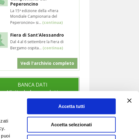
Peperoncino
La 15ª edizione della «Fiera
Mondiale Campionaria del
Peperoncino» si...
(continua)
Fiera di Sant’Alessandro
Dal 4 al 6 settembre la Fiera di
Bergamo ospita...
(continua)
Vedi l'archivio completo
BANCA DATI
Visita la banca dati
Accetta tutti
zati
SOCIAL
Accetta selezionati
icy.
Segui anche i nostri profili social per
 puoi