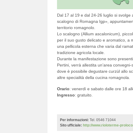
Dal 17 al 19 e dal 24-26 luglio si svolge
scalogno di Romagna Igp», appuntamento 
territorio romagnolo.
Lo scalogno (Allium ascalonicum), piccolo
per il suo gusto delicato e aromatico, a m
una pellicola esterna che varia dal ramat
tradizione agricola locale.
Durante la manifestazione sono presenti
Pertini, verrà allestita un’area convegn
dove è possibile degustare curzùl allo sc
altre specialità della cucina romagnola.
Orario
: venerdì e sabato dalle ore 18 al
Ingresso
: gratuito.
Per informazioni:
Tel. 0546 71044
Sito ufficiale:
http://www.rioloterme-proloco.