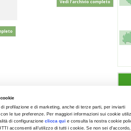
Vedi l'archivio completo
mpleto
 cookie
di profilazione e di marketing, anche di terze parti, per inviarti
a con le tue preferenze. Per maggiori informazioni sui cookie utiliz
ESPLORA VITA IN CAMPAGNA
SEZIONI
alità di configurazione
clicca qui
e consulta la nostra cookie pol
Chi siamo
Note legali
Giardino
Allevamenti
I acconsenti all’utilizzo di tutti i cookie. Se non sei d’accordo,