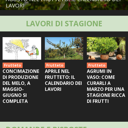
BIODIVERSITÀ
LAVORI
CUCINA
LAVORI DI STAGIONE
PRODOTTI
FARFALLE DELLA CAMPAGNA
PICCOLO POLLAIO
Frutteto
Frutteto
Frutteto
CONCIMAZIONE
APRILE NEL
AGRUMI IN
STORIE DEI LETTORI
DI PRODUZIONE
FRUTTETO: IL
VASO: COME
DEL MELO, A
CALENDARIO DEI
CURARLI A
CONSERVARE LA FRUTTA
MAGGIO-
LAVORI
MARZO PER UNA
GIUGNO SI
STAGIONE RICCA
COMPLETA
DI FRUTTI
CONSERVE DELL’ORTO
FACEM