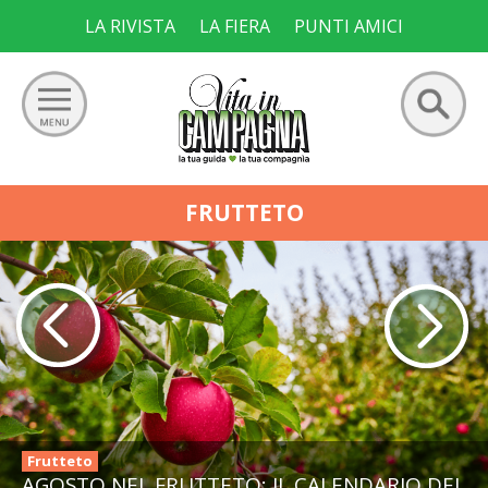
Skip
LA RIVISTA
LA FIERA
PUNTI AMICI
to
content
Ricerca
GIARDINO
FRUTTETO
per:
ORTO
FRUTTETO
VIGNETO
ALLEVAMENTI
Frutteto
AGOSTO NEL FRUTTETO: IL CALENDARIO DEI