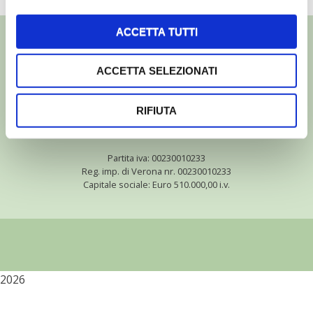
ACCETTA TUTTI
ACCETTA SELEZIONATI
©
- Tutti i diritti riservati
Edizioni L’Informatore Agrario S.r.l.
RIFIUTA
via Bencivenga-Biondani, 16
37133 Verona - Italia
Partita iva: 00230010233
Reg. imp. di Verona nr. 00230010233
Capitale sociale: Euro 510.000,00 i.v.
2026