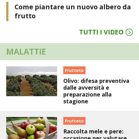
Come piantare un nuovo albero da
VIGNETO BIO
frutto
PENSA ALTERNATIVO
TUTTI I VIDEO
GARDENA
MALATTIE
VERONESI
Frutteto
RIMANI A CONTATTO CON LA NATURA
Olivo: difesa preventiva
dalle avversità e
CRESCERE INSIEME
preparazione alla
stagione
ARCHMAN
VITA IN CAMPAGNA LA FIERA
Frutteto
Raccolta mele e pere:
NATURALMENTE
occasione per valutare