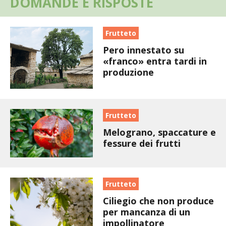
DOMANDE E RISPOSTE
STIHL
BLUMEN
Frutteto
Pero innestato su
NOCCIOLA DI CALABRIA
«franco» entra tardi in
produzione
PELLENC
MEDICINA DEI SEMPLICI
Frutteto
Melograno, spaccature e
SCONTI NOVEMBRE
fessure dei frutti
COMPO
Frutteto
HUSQVARNA
Ciliegio che non produce
ZAPI GARDEN
per mancanza di un
impollinatore