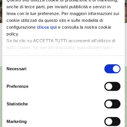
anche di terze parti, per inviarti pubblicità e servizi in
I PARTNER DI VITA IN CAMPAGNA
linea con le tue preferenze. Per maggiori informazioni sui
cookie utilizzati da questo sito e sulle modalità di
RASIKAL
configurazione
clicca qui
e consulta la nostra cookie
Come piantare un nuovo albero da
policy.
frutto
BIOGENTS
Se fai clic su ACCETTA TUTTI acconsenti all’utilizzo di
tutti i cookie. Se non sei d’accordo, puoi rifiutare tutti i
cookie, cliccando su RIFIUTA, o esprimere delle
TUTTI I VIDEO
preferenze selezionando le tipologie di cookie che
Selezione
desideri accettare e cliccando ACCETTA SELEZIONATI.
Necessari
del
consenso
Preferenze
©
- Tutti i diritti riservati
Edizioni L’Informatore Agrario S.r.l.
Statistiche
via Bencivenga-Biondani, 16
37133 Verona - Italia
Marketing
Partita iva: 00230010233