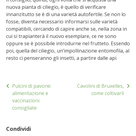
BENZA
nuova pianta di ciliegio, è quello di verificare
innanzitutto se è di una varietà autofertile. Se non lo
fosse, diventa necessario informarsi sulle varietà
ORTO BIO – TECNICHE DI COLTIVAZIONE
compatibili, cercando di capire anche se, nella zona in
cui si trapianterà il nuovo esemplare, ce ne sono
THERMACELL
oppure se è possibile introdurne nel frutteto. Essendo
poi, quella del ciliegio, un’impollinazione entomofila, al
TAP TRAP
resto ci penseranno gli insetti, a partire dalle api.
IL MIO ORTO
Navigazione
ANIMALI UMANI E NON UMANI
Pulcini di pavone:
Cavolini di Bruxelles,
articoli
alimentazione e
come coltivarli
IL MIO 2025
vaccinazioni
consigliate
COLTIVARE L’OLIVO
Condividi
CORMIK