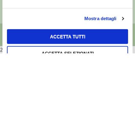
Reg. imp. di Verona nr. 00230010233
Capitale sociale: Euro 510.000,00 i.v.
Mostra dettagli
ACCETTA TUTTI
2026
ACCETTA SELEZIONATI
RIFIUTA