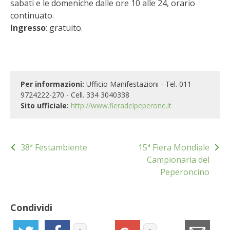
sabati e le domeniche dalle ore 10 alle 24, orario
STIHL
continuato.
Ingresso
: gratuito.
BLUMEN
NOCCIOLA DI CALABRIA
PELLENC
Per informazioni:
Ufficio Manifestazioni - Tel. 011
9724222-270 - Cell. 334 3040338
Sito ufficiale:
http://www.fieradelpeperone.it
MEDICINA DEI SEMPLICI
SCONTI NOVEMBRE
Navigazione
38ª Festambiente
15ª Fiera Mondiale
articoli
Campionaria del
COMPO
Peperoncino
HUSQVARNA
Condividi
ZAPI GARDEN