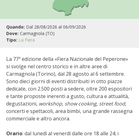
BIODIVERSITÀ
CUCINA
Quando:
Dal 28/08/2026 al 06/09/2026
PRODOTTI
Dove:
Carmagnola (TO)
Tipo:
La Fiera
FARFALLE DELLA CAMPAGNA
La 77ª edizione della «Fiera Nazionale del Peperone»
PICCOLO POLLAIO
si svolge nel centro storico e in altre aree di
Carmagnola (Torino), dal 28 agosto al 6 settembre.
STORIE DEI LETTORI
Sono dieci giorni di eventi distribuiti in otto piazze
dedicate, con 2.500 posti a sedere, oltre 200 espositori
CONSERVARE LA FRUTTA
e tante proposte inerenti a gusto, cultura e attualità,
degustazioni,
workshop
,
show cooking
,
street food
,
CONSERVE DELL’ORTO
concerti e spettacoli, area bimbi, una grande rassegna
commerciale e altro ancora.
FACEM
Orario
: dal lunedì al venerdì dalle ore 18 alle 24; i