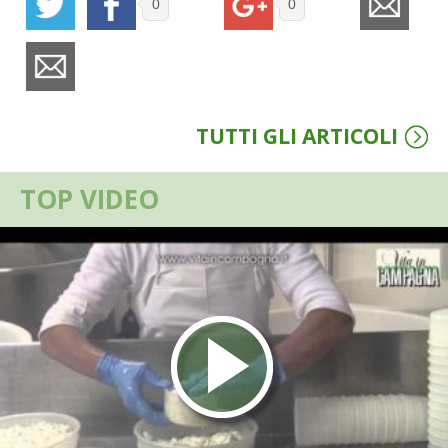
0
0
BENZA
ORTO BIO – TECNICHE DI COLTIVAZIONE
THERMACELL
TUTTI GLI ARTICOLI
TAP TRAP
TOP VIDEO
IL MIO ORTO
ANIMALI UMANI E NON UMANI
IL MIO 2025
COLTIVARE L’OLIVO
CORMIK