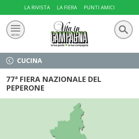
Skip
LA RIVISTA
LA FIERA
PUNTI AMICI
to
content
Ricerca
GIARDINO
CUCINA
per:
ORTO
77ª FIERA NAZIONALE DEL
PEPERONE
FRUTTETO
VIGNETO
ALLEVAMENTI