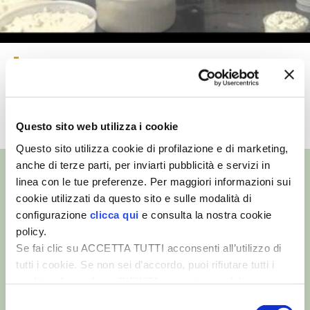
VIGNETO BIO
PENSA ALTERNATIVO
La produzione del formaggio
Montébore
GARDENA
TUTTI I VIDEO
Questo sito web utilizza i cookie
VERONESI
Questo sito utilizza cookie di profilazione e di marketing,
RIMANI A CONTATTO CON LA NATURA
anche di terze parti, per inviarti pubblicità e servizi in
linea con le tue preferenze. Per maggiori informazioni sui
CRESCERE INSIEME
cookie utilizzati da questo sito e sulle modalità di
configurazione
clicca qui
e consulta la nostra cookie
©
- Tutti i diritti riservati
policy.
ARCHMAN
Edizioni L’Informatore Agrario S.r.l.
Se fai clic su ACCETTA TUTTI acconsenti all’utilizzo di
via Bencivenga-Biondani, 16
37133 Verona - Italia
tutti i cookie. Se non sei d’accordo, puoi rifiutare tutti i
VITA IN CAMPAGNA LA FIERA
cookie, cliccando su RIFIUTA, o esprimere delle
Partita iva: 00230010233
preferenze selezionando le tipologie di cookie che
Selezione
NATURALMENTE
Reg. imp. di Verona nr. 00230010233