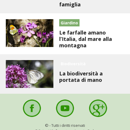
STIHL
famiglia
BLUMEN
Giardino
Le farfalle amano
NOCCIOLA DI CALABRIA
l’Italia, dal mare alla
montagna
PELLENC
MEDICINA DEI SEMPLICI
Biodiversità
La biodiversità a
SCONTI NOVEMBRE
portata di mano
COMPO
HUSQVARNA
ZAPI GARDEN
©
- Tutti i diritti riservati