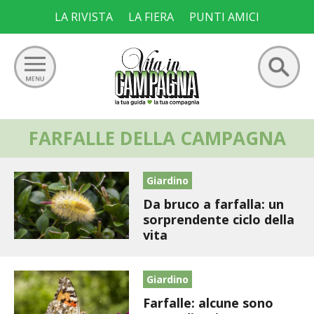
Skip
LA RIVISTA
LA FIERA
PUNTI AMICI
to
content
Ricerca
FARFALLE DELLA CAMPAGNA
GIARDINO
per:
ORTO
Giardino
Da bruco a farfalla: un
FRUTTETO
sorprendente ciclo della
vita
VIGNETO
ALLEVAMENTI
Giardino
Farfalle: alcune sono