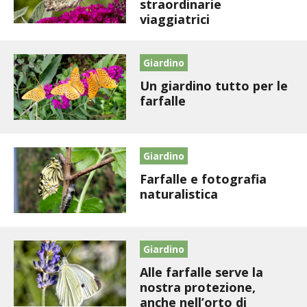
BIODIVERSITÀ
straordinarie
viaggiatrici
CUCINA
Giardino
PRODOTTI
Un giardino tutto per le
farfalle
FARFALLE DELLA CAMPAGNA
PICCOLO POLLAIO
Giardino
STORIE DEI LETTORI
Farfalle e fotografia
naturalistica
CONSERVARE LA FRUTTA
CONSERVE DELL’ORTO
Giardino
Alle farfalle serve la
FACEM
nostra protezione,
anche nell’orto di