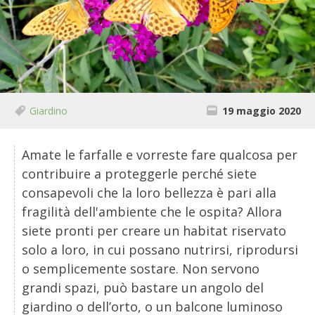
BIODIVERSITÀ
CUCINA
PRODOTTI
FARFALLE DELLA CAMPAGNA
Giardino
19 maggio 2020
PICCOLO POLLAIO
Amate le farfalle e vorreste fare qualcosa per
contribuire a proteggerle perché siete
STORIE DEI LETTORI
consapevoli che la loro bellezza è pari alla
fragilità dell'ambiente che le ospita? Allora
CONSERVARE LA FRUTTA
siete pronti per creare un habitat riservato
solo a loro, in cui possano nutrirsi, riprodursi
CONSERVE DELL’ORTO
o semplicemente sostare. Non servono
FACEM
grandi spazi, può bastare un angolo del
giardino o dell’orto, o un balcone luminoso