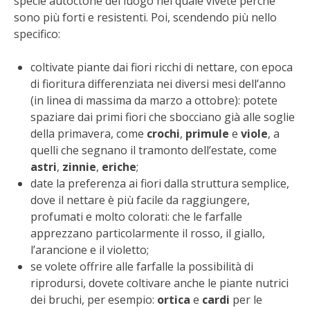
specie autoctone del luogo nel quale vivete perché
BENZA
sono più forti e resistenti. Poi, scendendo più nello
specifico:
ORTO BIO – TECNICHE DI COLTIVAZIONE
coltivate piante dai fiori ricchi di nettare, con epoca
di fioritura differenziata nei diversi mesi dell’anno
THERMACELL
(in linea di massima da marzo a ottobre): potete
spaziare dai primi fiori che sbocciano già alle soglie
TAP TRAP
della primavera, come
crochi
,
primule
e
viole
, a
quelli che segnano il tramonto dell’estate, come
IL MIO ORTO
astri
,
zinnie
,
eriche
;
date la preferenza ai fiori dalla struttura semplice,
ANIMALI UMANI E NON UMANI
dove il nettare è più facile da raggiungere,
profumati e molto colorati: che le farfalle
IL MIO 2025
apprezzano particolarmente il rosso, il giallo,
l’arancione e il violetto;
COLTIVARE L’OLIVO
se volete offrire alle farfalle la possibilità di
riprodursi, dovete coltivare anche le piante nutrici
CORMIK
dei bruchi, per esempio:
ortica
e
cardi
per le