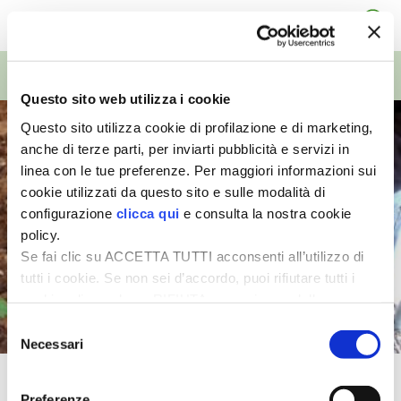
TUTTI GLI ARTICOLI
I PARTNER DI VITA IN CAMPAGNA
TOP VIDEO
RASIKAL
Questo sito web utilizza i cookie
Questo sito utilizza cookie di profilazione e di marketing,
BIOGENTS
anche di terze parti, per inviarti pubblicità e servizi in
linea con le tue preferenze. Per maggiori informazioni sui
cookie utilizzati da questo sito e sulle modalità di
configurazione
clicca qui
e consulta la nostra cookie
policy.
Se fai clic su ACCETTA TUTTI acconsenti all’utilizzo di
tutti i cookie. Se non sei d’accordo, puoi rifiutare tutti i
cookie, cliccando su RIFIUTA, o esprimere delle
preferenze selezionando le tipologie di cookie che
Selezione
desideri accettare e cliccando ACCETTA SELEZIONATI.
Necessari
del
consenso
Moltiplicazione delle viole
Preferenze