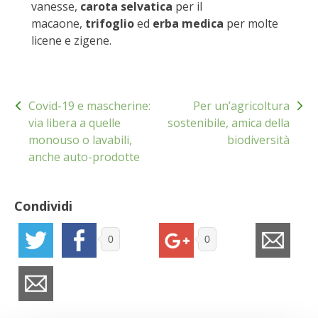
vanesse,
carota selvatica
per il
VIGNETO BIO
macaone,
trifoglio
ed
erba medica
per molte
licene e zigene.
PENSA ALTERNATIVO
Navigazione
GARDENA
Covid-19 e mascherine:
Per un’agricoltura
articoli
via libera a quelle
sostenibile, amica della
VERONESI
monouso o lavabili,
biodiversità
anche auto-prodotte
RIMANI A CONTATTO CON LA NATURA
CRESCERE INSIEME
Condividi
ARCHMAN
0
0
VITA IN CAMPAGNA LA FIERA
NATURALMENTE