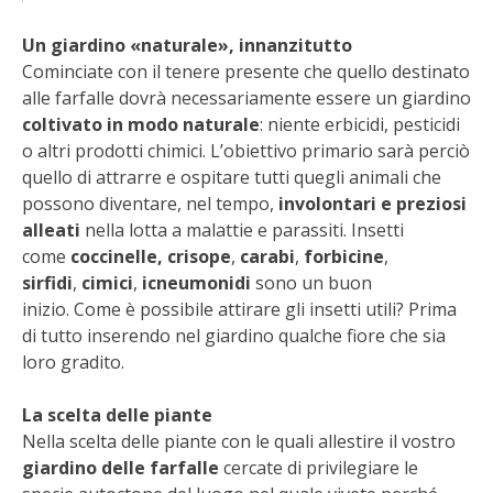
STIHL
Un giardino «naturale», innanzitutto
BLUMEN
Cominciate con il tenere presente che quello destinato
alle farfalle dovrà necessariamente essere un giardino
NOCCIOLA DI CALABRIA
coltivato in modo naturale
: niente erbicidi, pesticidi
o altri prodotti chimici. L’obiettivo primario sarà perciò
quello di attrarre e ospitare tutti quegli animali che
PELLENC
possono diventare, nel tempo,
involontari e preziosi
alleati
nella lotta a malattie e parassiti. Insetti
MEDICINA DEI SEMPLICI
come
coccinelle,
crisope
,
carabi
,
forbicine
,
sirfidi
,
cimici
,
icneumonidi
sono un buon
SCONTI NOVEMBRE
inizio. Come è possibile attirare gli insetti utili? Prima
di tutto inserendo nel giardino qualche fiore che sia
COMPO
loro gradito.
HUSQVARNA
La scelta delle piante
Nella scelta delle piante con le quali allestire il vostro
ZAPI GARDEN
giardino delle farfalle
cercate di privilegiare le