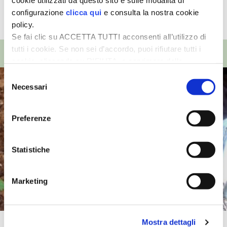
cookie utilizzati da questo sito e sulle modalità di
configurazione
clicca qui
e consulta la nostra cookie
TUTTI GLI ARTICOLI
policy.
Se fai clic su ACCETTA TUTTI acconsenti all’utilizzo di
TOP VIDEO
tutti i cookie. Se non sei d’accordo, puoi rifiutare tutti i
cookie, cliccando su RIFIUTA, o esprimere delle
preferenze selezionando le tipologie di cookie che
Selezione
desideri accettare e cliccando ACCETTA SELEZIONATI.
Necessari
del
consenso
Preferenze
Statistiche
Marketing
Mostra dettagli