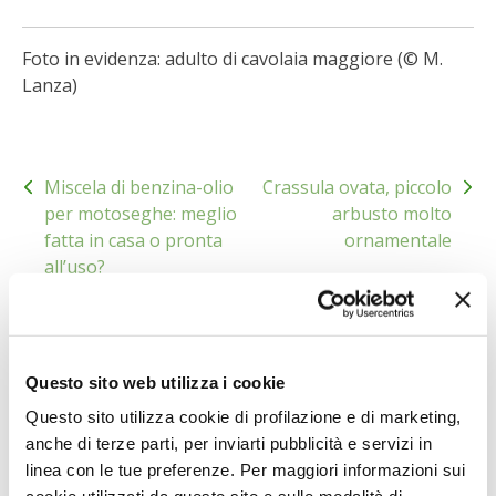
I PARTNER DI VITA IN CAMPAGNA
Foto in evidenza: adulto di cavolaia maggiore (© M.
Lanza)
RASIKAL
BIOGENTS
Navigazione
Miscela di benzina-olio
Crassula ovata, piccolo
articoli
per motoseghe: meglio
arbusto molto
fatta in casa o pronta
ornamentale
all’uso?
Condividi
Questo sito web utilizza i cookie
0
0
Questo sito utilizza cookie di profilazione e di marketing,
anche di terze parti, per inviarti pubblicità e servizi in
linea con le tue preferenze. Per maggiori informazioni sui