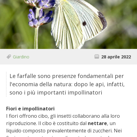
BIODIVERSITÀ
CUCINA
PRODOTTI
FARFALLE DELLA CAMPAGNA
Giardino
28 aprile 2022
PICCOLO POLLAIO
Le farfalle sono presenze fondamentali per
STORIE DEI LETTORI
l'economia della natura: dopo le api, infatti,
sono i più importanti impollinatori
CONSERVARE LA FRUTTA
Fiori e impollinatori
CONSERVE DELL’ORTO
I fiori offrono cibo, gli insetti collaborano alla loro
riproduzione. Il cibo è costituito dal
nettare
, un
FACEM
liquido composto prevalentemente di zuccheri. Nei