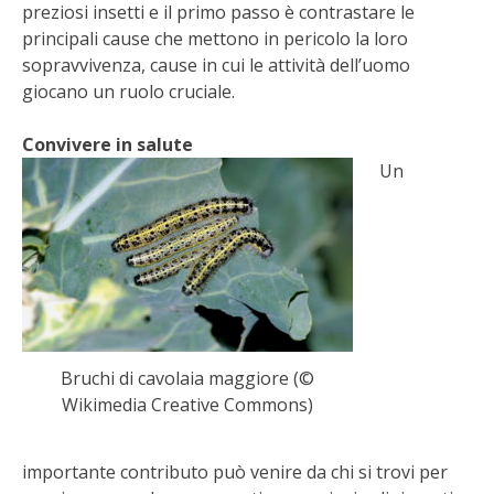
preziosi insetti e il primo passo è contrastare le
BENZA
principali cause che mettono in pericolo la loro
sopravvivenza, cause in cui le attività dell’uomo
ORTO BIO – TECNICHE DI COLTIVAZIONE
giocano un ruolo cruciale.
THERMACELL
Convivere in salute
Un
TAP TRAP
IL MIO ORTO
ANIMALI UMANI E NON UMANI
IL MIO 2025
Bruchi di cavolaia maggiore (©
Wikimedia Creative Commons)
COLTIVARE L’OLIVO
importante contributo può venire da chi si trovi per
CORMIK