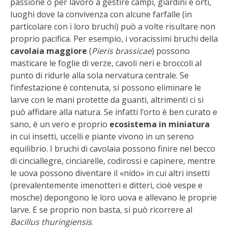
passione o per lavoro a gestire campi, giardini e orti,
luoghi dove la convivenza con alcune farfalle (in
VIGNETO BIO
particolare con i loro bruchi) può a volte risultare non
proprio pacifica. Per esempio, i voracissimi bruchi della
PENSA ALTERNATIVO
cavolaia maggiore
(
Pieris brassicae
) possono
masticare le foglie di verze, cavoli neri e broccoli al
GARDENA
punto di ridurle alla sola nervatura centrale. Se
l’infestazione è contenuta, si possono eliminare le
VERONESI
larve con le mani protette da guanti, altrimenti ci si
può affidare alla natura. Se infatti l’orto è ben curato e
RIMANI A CONTATTO CON LA NATURA
sano, è un vero e proprio
ecosistema in miniatura
in cui insetti, uccelli e piante vivono in un sereno
CRESCERE INSIEME
equilibrio. I bruchi di cavolaia possono finire nel becco
di cinciallegre, cinciarelle, codirossi e capinere, mentre
ARCHMAN
le uova possono diventare il «nido» in cui altri insetti
(prevalentemente imenotteri e ditteri, cioè vespe e
mosche) depongono le loro uova e allevano le proprie
VITA IN CAMPAGNA LA FIERA
larve. E se proprio non basta, si può ricorrere al
Bacillus thuringiensis
.
NATURALMENTE