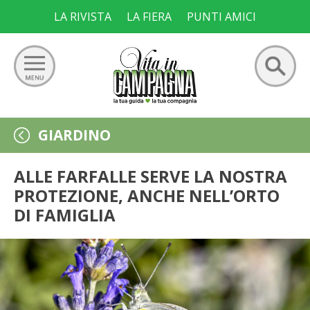
Skip
LA RIVISTA
LA FIERA
PUNTI AMICI
to
content
Ricerca
GIARDINO
GIARDINO
per:
ORTO
ALLE FARFALLE SERVE LA NOSTRA
PROTEZIONE, ANCHE NELL’ORTO
FRUTTETO
DI FAMIGLIA
VIGNETO
ALLEVAMENTI