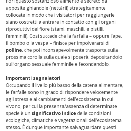
fiori questo sostanzioso alimento è secreto da
STIHL
apposite ghiandole (nettàrii) strategicamente
collocate in modo che i visitatori per raggiungerle
BLUMEN
siano costretti a entrare in contatto con gli organi
riproduttivi del fiore (stami, maschili, e pistilli,
NOCCIOLA DI CALABRIA
femminili). Così succede che la farfalla – oppure l’ape,
il bombo o la vespa – finisce per impolverarsi di
PELLENC
polline
, che poi inconsapevolmente trasporta sulla
prossima corolla sulla quale si poserà, depositandolo
MEDICINA DEI SEMPLICI
sull’organo sessuale femminile e fecondandolo.
SCONTI NOVEMBRE
Importanti segnalatori
Occupando il livello più basso della catena alimentare,
le farfalle sono in grado di rispondere velocemente
COMPO
agli stress e ai cambiamenti dell’ecosistema in cui
vivono, per cui la presenza/assenza di determinate
HUSQVARNA
specie è un
significativo indice
delle condizioni
ecologiche, climatiche e vegetazionali dell’ecosistema
ZAPI GARDEN
stesso. È dunque importante salvaguardare questi