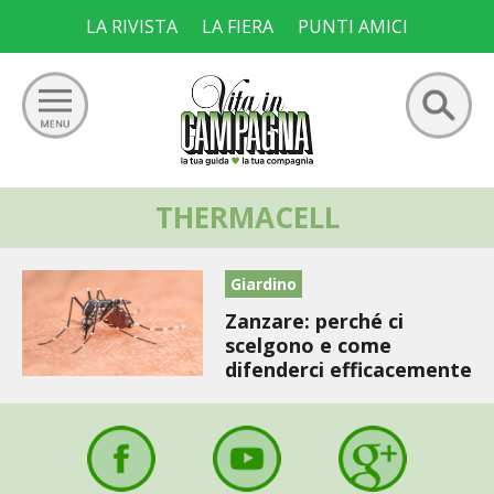
Skip
LA RIVISTA
LA FIERA
PUNTI AMICI
to
content
Ricerca
THERMACELL
GIARDINO
per:
ORTO
Giardino
Zanzare: perché ci
FRUTTETO
scelgono e come
difenderci efficacemente
VIGNETO
ALLEVAMENTI