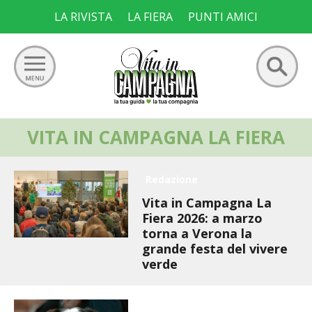
Skip
LA RIVISTA
LA FIERA
PUNTI AMICI
to
content
Ricerca
VITA IN CAMPAGNA LA FIERA
GIARDINO
per:
ORTO
Redazione
Vita in Campagna La
FRUTTETO
Fiera 2026: a marzo
torna a Verona la
VIGNETO
grande festa del vivere
verde
ALLEVAMENTI
Redazione