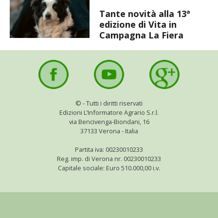
BIODIVERSITÀ
Tante novità alla 13ª
edizione di Vita in
CUCINA
Campagna La Fiera
PRODOTTI
FARFALLE DELLA CAMPAGNA
PICCOLO POLLAIO
©
- Tutti i diritti riservati
Edizioni L’Informatore Agrario S.r.l.
via Bencivenga-Biondani, 16
STORIE DEI LETTORI
37133 Verona - Italia
CONSERVARE LA FRUTTA
Partita iva: 00230010233
Reg. imp. di Verona nr. 00230010233
Capitale sociale: Euro 510.000,00 i.v.
CONSERVE DELL’ORTO
FACEM