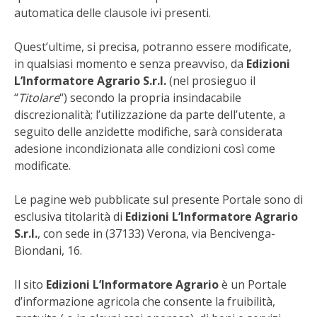
BIODIVERSITÀ
automatica delle clausole ivi presenti.
CUCINA
Quest’ultime, si precisa, potranno
essere modificate,
in qualsiasi momento e senza preavviso,
da
Edizioni
PRODOTTI
L’Informatore Agrario S.r.l.
(nel prosieguo il
“
Titolare
“) secondo la propria insindacabile
FARFALLE DELLA CAMPAGNA
discrezionalità; l’utilizzazione da parte dell’utente, a
seguito delle anzidette modifiche, sarà considerata
PICCOLO POLLAIO
adesione incondizionata alle condizioni così come
modificate.
STORIE DEI LETTORI
Le pagine web pubblicate sul presente Portale sono di
CONSERVARE LA FRUTTA
esclusiva titolarità di
Edizioni L’Informatore Agrario
S.r.l.
, con sede in (37133) Verona, via Bencivenga-
Biondani, 16.
CONSERVE DELL’ORTO
Il sito
Edizioni L’Informatore Agrario
è un Portale
FACEM
d’informazione agricola che consente la fruibilità,