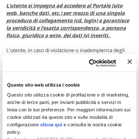
L’utente si impegna ad accedere al Portale (sito
web, banche dati, etc.) per mezzo di una singola
procedura di collegamento (cd. login) e garantisce
la veridicità e l’esatta corrispondenza, a persona
fisica, giuridica o ente, dei dati ivi inseriti.
L’utente, in caso di violazione o inadempienza degli
obblighi in questione, e/o quando in qualunque modo
danneggi, disabiliti, sovraccarichi, deteriori o
impedisca il normale utilizzo del sito web nonché dei
materiali, delle informazioni e di ogni altro tipo di
Questo sito web utilizza i cookie
contenuto presente nel Portale, risponde
personalmente degli eventuali illeciti civili o penali
Questo sito utilizza cookie di profilazione e di marketing,
perpetrati.
anche di terze parti, per inviarti pubblicità e servizi in
linea con le tue preferenze. Per maggiori informazioni sui
A tal fine il Titolare
, qualora dovesse riscontrare la
cookie utilizzati da questo sito e sulle modalità di
sussistenza di una non corretta fruizione del proprio
configurazione
clicca qui
e consulta la nostra cookie
Portale, così come precisata nel
policy.