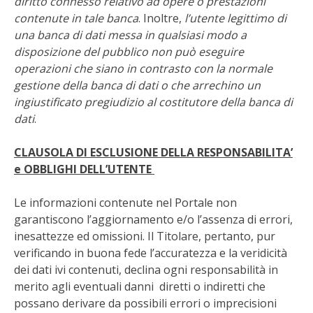
diritto connesso relativo ad opere o prestazioni
contenute in tale banca
. Inoltre,
l’utente legittimo di
I PARTNER DI VITA IN CAMPAGNA
una banca di dati messa in qualsiasi modo a
disposizione del pubblico non può eseguire
RASIKAL
operazioni che siano in contrasto con la normale
gestione della banca di dati o che arrechino un
BIOGENTS
ingiustificato pregiudizio al costitutore della banca di
dati
.
CLAUSOLA DI ESCLUSIONE DELLA RESPONSABILITA’
e OBBLIGHI DELL’UTENTE
Le informazioni contenute nel Portale non
garantiscono l’aggiornamento e/o l’assenza di errori,
inesattezze ed omissioni. Il Titolare, pertanto, pur
verificando in buona fede l’accuratezza e la veridicità
dei dati ivi contenuti, declina ogni responsabilità in
merito agli eventuali danni diretti o indiretti che
possano derivare da possibili errori o imprecisioni