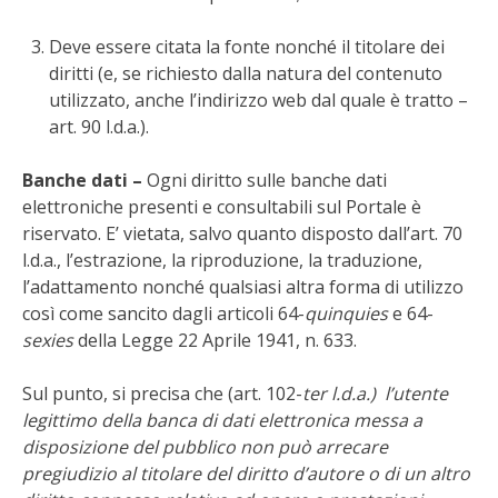
VIGNETO BIO
Deve essere citata la fonte nonché il titolare dei
diritti (e, se richiesto dalla natura del contenuto
PENSA ALTERNATIVO
utilizzato, anche l’indirizzo web dal quale è tratto –
art. 90 l.d.a.).
GARDENA
Banche dati –
Ogni diritto sulle banche dati
VERONESI
elettroniche presenti e consultabili sul Portale è
riservato. E’ vietata, salvo quanto disposto dall’art. 70
l.d.a., l’estrazione, la riproduzione, la traduzione,
RIMANI A CONTATTO CON LA NATURA
l’adattamento nonché qualsiasi altra forma di utilizzo
così come sancito dagli articoli 64-
quinquies
e 64-
CRESCERE INSIEME
sexies
della Legge 22 Aprile 1941, n. 633.
ARCHMAN
Sul punto, si precisa che (art. 102-
ter l.d.a.)
l’utente
legittimo della banca di dati elettronica messa a
VITA IN CAMPAGNA LA FIERA
disposizione del pubblico non può arrecare
pregiudizio al titolare del diritto d’autore o di un altro
NATURALMENTE