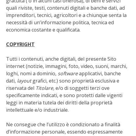
gratuita ( o in alcuni casi onerosa), di beni e servizi
STIHL
quali riviste, testi, contenuti digitali e banche dati, ad
imprenditori, tecnici, agricoltori e a chiunque senta la
BLUMEN
necessità di un’informazione politica, tecnica ed
economica costante e qualificata.
NOCCIOLA DI CALABRIA
COPYRIGHT
PELLENC
Tutti i contenuti, anche digitali, del presente Sito
MEDICINA DEI SEMPLICI
internet (notizie, immagini, foto, video, suoni, marchi,
loghi, nomi a dominio,
software
applicativi, banche
SCONTI NOVEMBRE
dati,
layout
grafici, etc.) sono proprietà esclusiva e
riservata del
Titolare,
e/o di soggetti terzi ove
specificamente indicati, e sono protetti dalle vigenti
COMPO
leggi in materia tutela dei diritti della proprietà
intellettuale e/o industriale.
HUSQVARNA
Ne consegue che l’utilizzo è condizionato a finalità
ZAPI GARDEN
d’informazione personale, essendo espressamente