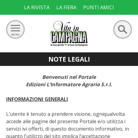
Skip
LA RIVISTA
LA FIERA
PUNTI AMICI
to
content
Ricerca
NOTE LEGALI
GIARDINO
per:
ORTO
Benvenuti nel Portale
Edizioni L’Informatore Agrario S.r.l.
FRUTTETO
INFORMAZIONI GENERALI
VIGNETO
L’utente è tenuto a prendere visione, ogniqualvolta
accede alle pagine del presente Portale e/o utilizza i
ALLEVAMENTI
servizi ivi offerti, di questo documento informativo, in
quanto l’utilizzo del sito implica l’accettazione