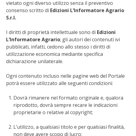
vietato ogni diverso utilizzo senza il preventivo
BENZA
consenso scritto
di
Edizioni L’Informatore Agrario
S.r.l.
ORTO BIO – TECNICHE DI COLTIVAZIONE
I diritti di proprietà intellettuale sono di
Edizioni
THERMACELL
L’Informatore Agrario
; gli autori dei contenuti ivi
pubblicati, infatti, cedono allo stesso i diritti di
TAP TRAP
utilizzazione economica mediante specifica
dichiarazione unilaterale.
IL MIO ORTO
Ogni contenuto incluso nelle pagine web del Portale
potrà essere utilizzato alle seguenti condizioni:
ANIMALI UMANI E NON UMANI
Dovrà rimanere nel formato originale e, qualora
IL MIO 2025
riprodotto, dovrà sempre recare le indicazioni
proprietarie o relative al copyright;
COLTIVARE L’OLIVO
L’utilizzo, a qualsiasi titolo e per qualsiasi finalità,
CORMIK
non deve avere scopo di lucro;