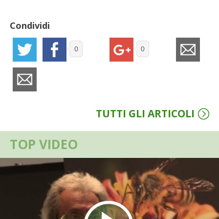
BENZA
Condividi
ORTO BIO – TECNICHE DI COLTIVAZIONE
0
0
THERMACELL
TAP TRAP
IL MIO ORTO
TUTTI GLI ARTICOLI
ANIMALI UMANI E NON UMANI
TOP VIDEO
IL MIO 2025
COLTIVARE L’OLIVO
CORMIK