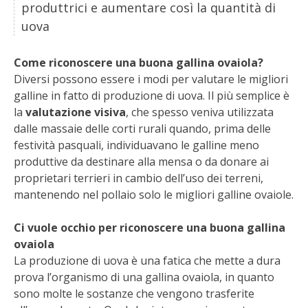
BIODIVERSITÀ
produttrici e aumentare così la quantità di
uova
CUCINA
Come riconoscere una buona gallina ovaiola?
PRODOTTI
Diversi possono essere i modi per valutare le migliori
galline in fatto di produzione di uova. Il più semplice è
FARFALLE DELLA CAMPAGNA
la
valutazione visiva
, che spesso veniva utilizzata
dalle massaie delle corti rurali quando, prima delle
PICCOLO POLLAIO
festività pasquali, individuavano le galline meno
produttive da destinare alla mensa o da donare ai
STORIE DEI LETTORI
proprietari terrieri in cambio dell’uso dei terreni,
mantenendo nel pollaio solo le migliori galline ovaiole.
CONSERVARE LA FRUTTA
Ci vuole occhio per riconoscere una buona gallina
ovaiola
CONSERVE DELL’ORTO
La produzione di uova è una fatica che mette a dura
prova l’organismo di una gallina ovaiola, in quanto
FACEM
sono molte le sostanze che vengono trasferite