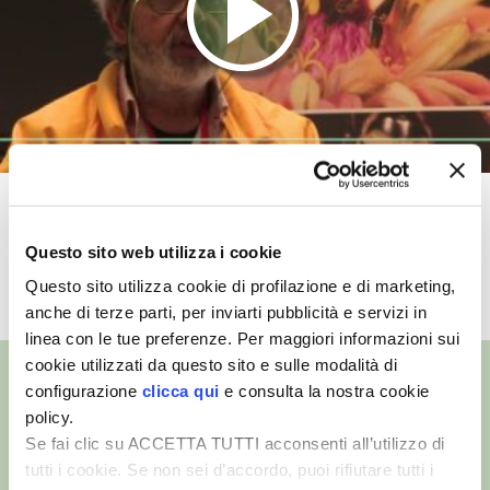
VIGNETO BIO
PENSA ALTERNATIVO
GARDENA
VERONESI
L’apicoltura familiare secondo
Alessandro Pistoia
Questo sito web utilizza i cookie
RIMANI A CONTATTO CON LA NATURA
Questo sito utilizza cookie di profilazione e di marketing,
TUTTI I VIDEO
CRESCERE INSIEME
anche di terze parti, per inviarti pubblicità e servizi in
linea con le tue preferenze. Per maggiori informazioni sui
cookie utilizzati da questo sito e sulle modalità di
ARCHMAN
configurazione
clicca qui
e consulta la nostra cookie
policy.
VITA IN CAMPAGNA LA FIERA
Se fai clic su ACCETTA TUTTI acconsenti all’utilizzo di
©
- Tutti i diritti riservati
tutti i cookie. Se non sei d’accordo, puoi rifiutare tutti i
NATURALMENTE
Edizioni L’Informatore Agrario S.r.l.