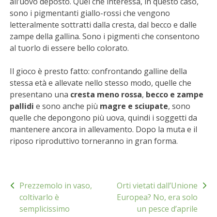
all’uovo deposto. Quel che interessa, in questo caso,
STIHL
sono i pigmentanti giallo-rossi che vengono
letteralmente sottratti dalla cresta, dal becco e dalle
BLUMEN
zampe della gallina. Sono i pigmenti che consentono
al tuorlo di essere bello colorato.
NOCCIOLA DI CALABRIA
Il gioco è presto fatto: confrontando galline della
PELLENC
stessa età e allevate nello stesso modo, quelle che
presentano una
cresta meno rossa
,
becco e zampe
MEDICINA DEI SEMPLICI
pallidi
e sono anche più
magre e sciupate
, sono
quelle che depongono più uova, quindi i soggetti da
SCONTI NOVEMBRE
mantenere ancora in allevamento. Dopo la muta e il
riposo riproduttivo torneranno in gran forma.
COMPO
Navigazione
HUSQVARNA
Prezzemolo in vaso,
Orti vietati dall’Unione
articoli
coltivarlo è
Europea? No, era solo
ZAPI GARDEN
semplicissimo
un pesce d’aprile