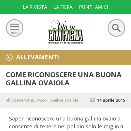
Skip
LA RIVISTA
LA FIERA
PUNTI AMICI
to
content
Ricerca
GIARDINO
ALLEVAMENTI
per:
ORTO
COME RICONOSCERE UNA BUONA
GALLINA OVAIOLA
FRUTTETO
Allevamenti
,
Avicoli
,
Galline ovaiole
14 aprile 2015
VIGNETO
ALLEVAMENTI
Saper riconoscere una buona gallina ovaiola
consente di tenere nel pollaio solo le migliori