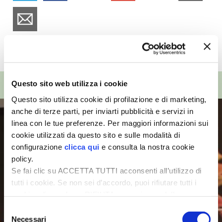
I PARTNER DI VITA IN CAMPAGNA
RASIKAL
TUTTI GLI ARTICOLI
BIOGENTS
TOP VIDEO
Questo sito web utilizza i cookie
Questo sito utilizza cookie di profilazione e di marketing,
anche di terze parti, per inviarti pubblicità e servizi in
linea con le tue preferenze. Per maggiori informazioni sui
cookie utilizzati da questo sito e sulle modalità di
configurazione
clicca qui
e consulta la nostra cookie
policy.
Se fai clic su ACCETTA TUTTI acconsenti all’utilizzo di
tutti i cookie. Se non sei d’accordo, puoi rifiutare tutti i
cookie, cliccando su RIFIUTA, o esprimere delle
preferenze selezionando le tipologie di cookie che
Selezione
desideri accettare e cliccando ACCETTA SELEZIONATI.
Necessari
del