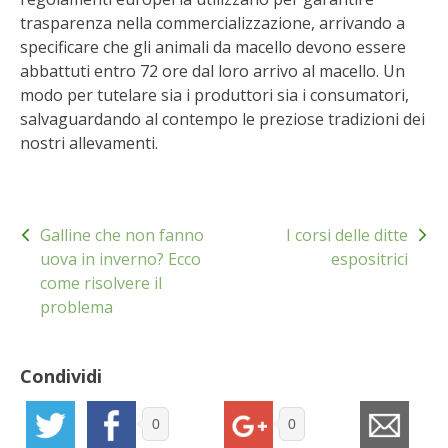
trasparenza nella commercializzazione, arrivando a
VIGNETO BIO
specificare che gli animali da macello devono essere
abbattuti entro 72 ore dal loro arrivo al macello. Un
PENSA ALTERNATIVO
modo per tutelare sia i produttori sia i consumatori,
salvaguardando al contempo le preziose tradizioni dei
GARDENA
nostri allevamenti.
VERONESI
Navigazione
Galline che non fanno
I corsi delle ditte
RIMANI A CONTATTO CON LA NATURA
articoli
uova in inverno? Ecco
espositrici
come risolvere il
CRESCERE INSIEME
problema
ARCHMAN
Condividi
VITA IN CAMPAGNA LA FIERA
0
0
NATURALMENTE