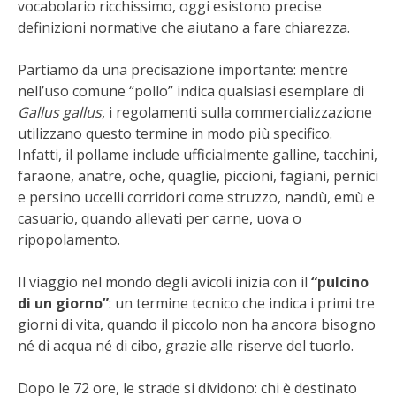
vocabolario ricchissimo, oggi esistono precise
STIHL
definizioni normative che aiutano a fare chiarezza.
BLUMEN
Partiamo da una precisazione importante: mentre
nell’uso comune “pollo” indica qualsiasi esemplare di
NOCCIOLA DI CALABRIA
Gallus gallus
, i regolamenti sulla commercializzazione
utilizzano questo termine in modo più specifico.
PELLENC
Infatti, il pollame include ufficialmente galline, tacchini,
faraone, anatre, oche, quaglie, piccioni, fagiani, pernici
MEDICINA DEI SEMPLICI
e persino uccelli corridori come struzzo, nandù, emù e
casuario, quando allevati per carne, uova o
SCONTI NOVEMBRE
ripopolamento.
COMPO
Il viaggio nel mondo degli avicoli inizia con il
“pulcino
di un giorno”
: un termine tecnico che indica i primi tre
HUSQVARNA
giorni di vita, quando il piccolo non ha ancora bisogno
né di acqua né di cibo, grazie alle riserve del tuorlo.
ZAPI GARDEN
Dopo le 72 ore, le strade si dividono: chi è destinato