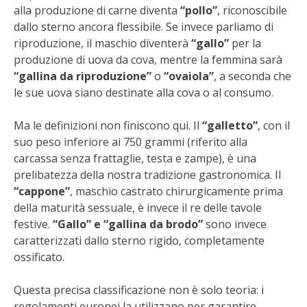
alla produzione di carne diventa
“pollo”
, riconoscibile
BENZA
dallo sterno ancora flessibile. Se invece parliamo di
riproduzione, il maschio diventerà
“gallo”
per la
ORTO BIO – TECNICHE DI COLTIVAZIONE
produzione di uova da cova, mentre la femmina sarà
“gallina da riproduzione”
o
“ovaiola”
, a seconda che
THERMACELL
le sue uova siano destinate alla cova o al consumo.
TAP TRAP
Ma le definizioni non finiscono qui. Il
“galletto”
, con il
suo peso inferiore ai 750 grammi (riferito alla
IL MIO ORTO
carcassa senza frattaglie, testa e zampe), è una
prelibatezza della nostra tradizione gastronomica. Il
ANIMALI UMANI E NON UMANI
“cappone”
, maschio castrato chirurgicamente prima
della maturità sessuale, è invece il re delle tavole
IL MIO 2025
festive.
“Gallo” e “gallina da brodo”
sono invece
caratterizzati dallo sterno rigido, completamente
ossificato.
COLTIVARE L’OLIVO
Questa precisa classificazione non è solo teoria: i
CORMIK
regolamenti europei la utilizzano per garantire