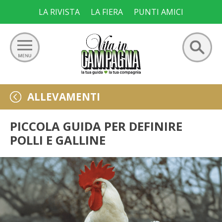
Skip
LA RIVISTA
LA FIERA
PUNTI AMICI
to
content
Ricerca
GIARDINO
ALLEVAMENTI
per:
ORTO
PICCOLA GUIDA PER DEFINIRE
POLLI E GALLINE
FRUTTETO
VIGNETO
ALLEVAMENTI