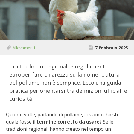
BIODIVERSITÀ
CUCINA
PRODOTTI
FARFALLE DELLA CAMPAGNA
Allevamenti
7 febbraio 2025
PICCOLO POLLAIO
Tra tradizioni regionali e regolamenti
europei, fare chiarezza sulla nomenclatura
STORIE DEI LETTORI
del pollame non è semplice. Ecco una guida
pratica per orientarsi tra definizioni ufficiali e
CONSERVARE LA FRUTTA
curiosità
CONSERVE DELL’ORTO
Quante volte, parlando di pollame, ci siamo chiesti
FACEM
quale fosse il
termine corretto da usare
? Se le
tradizioni regionali hanno creato nel tempo un