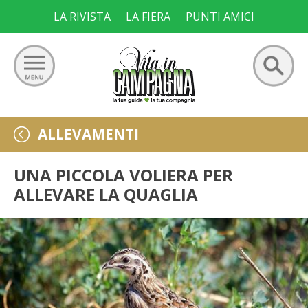
Skip
LA RIVISTA
LA FIERA
PUNTI AMICI
to
content
Ricerca
GIARDINO
ALLEVAMENTI
per:
ORTO
UNA PICCOLA VOLIERA PER
ALLEVARE LA QUAGLIA
FRUTTETO
VIGNETO
ALLEVAMENTI