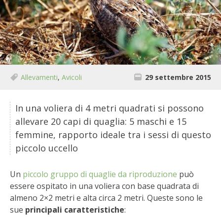
BIODIVERSITÀ
CUCINA
PRODOTTI
FARFALLE DELLA CAMPAGNA
Allevamenti
,
Avicoli
29 settembre 2015
PICCOLO POLLAIO
In una voliera di 4 metri quadrati si possono
allevare 20 capi di quaglia: 5 maschi e 15
STORIE DEI LETTORI
femmine, rapporto ideale tra i sessi di questo
piccolo uccello
CONSERVARE LA FRUTTA
Un
piccolo gruppo di quaglie da riproduzione
può
CONSERVE DELL’ORTO
essere ospitato in una voliera con base quadrata di
almeno 2×2 metri e alta circa 2 metri. Queste sono le
FACEM
sue
principali caratteristiche
: