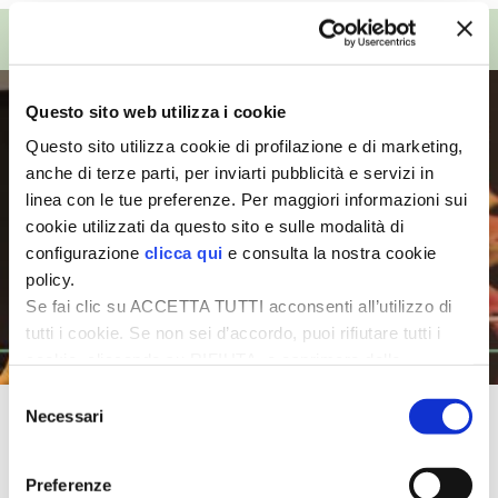
TOP VIDEO
I PARTNER DI VITA IN CAMPAGNA
RASIKAL
Questo sito web utilizza i cookie
Questo sito utilizza cookie di profilazione e di marketing,
BIOGENTS
anche di terze parti, per inviarti pubblicità e servizi in
linea con le tue preferenze. Per maggiori informazioni sui
cookie utilizzati da questo sito e sulle modalità di
configurazione
clicca qui
e consulta la nostra cookie
policy.
Se fai clic su ACCETTA TUTTI acconsenti all’utilizzo di
tutti i cookie. Se non sei d’accordo, puoi rifiutare tutti i
cookie, cliccando su RIFIUTA, o esprimere delle
preferenze selezionando le tipologie di cookie che
Selezione
desideri accettare e cliccando ACCETTA SELEZIONATI.
Necessari
L’apicoltura familiare secondo
del
consenso
Alessandro Pistoia
Preferenze