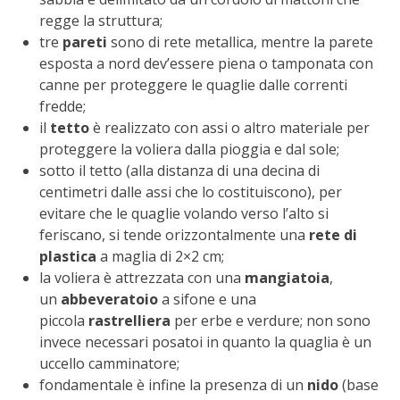
BENZA
regge la struttura;
tre
pareti
sono di rete metallica, mentre la parete
esposta a nord dev’essere piena o tamponata con
ORTO BIO – TECNICHE DI COLTIVAZIONE
canne per proteggere le quaglie dalle correnti
fredde;
THERMACELL
il
tetto
è realizzato con assi o altro materiale per
proteggere la voliera dalla pioggia e dal sole;
TAP TRAP
sotto il tetto (alla distanza di una decina di
centimetri dalle assi che lo costituiscono), per
IL MIO ORTO
evitare che le quaglie volando verso l’alto si
feriscano, si tende orizzontalmente una
rete di
ANIMALI UMANI E NON UMANI
plastica
a maglia di 2×2 cm;
la voliera è attrezzata con una
mangiatoia
,
IL MIO 2025
un
abbeveratoio
a sifone e una
piccola
rastrelliera
per erbe e verdure; non sono
COLTIVARE L’OLIVO
invece necessari posatoi in quanto la quaglia è un
uccello camminatore;
CORMIK
fondamentale è infine la presenza di un
nido
(base