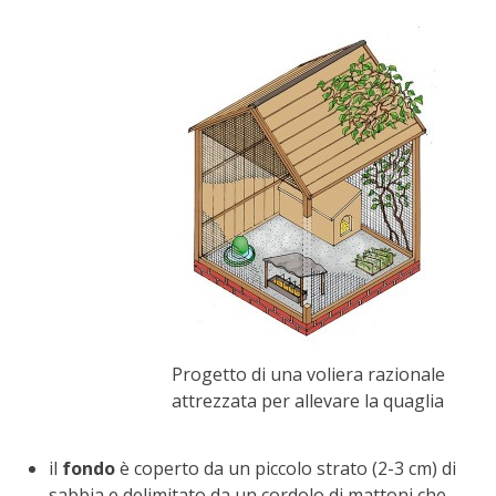
STIHL
BLUMEN
NOCCIOLA DI CALABRIA
PELLENC
MEDICINA DEI SEMPLICI
SCONTI NOVEMBRE
COMPO
Progetto di una voliera razionale
attrezzata per allevare la quaglia
HUSQVARNA
ZAPI GARDEN
il
fondo
è coperto da un piccolo strato (2-3 cm) di
sabbia e delimitato da un cordolo di mattoni che