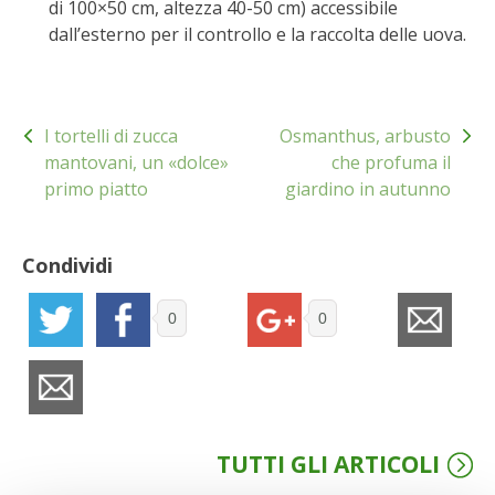
di 100×50 cm, altezza 40-50 cm) accessibile
dall’esterno per il controllo e la raccolta delle uova.
VIGNETO BIO
PENSA ALTERNATIVO
Navigazione
I tortelli di zucca
Osmanthus, arbusto
articoli
GARDENA
mantovani, un «dolce»
che profuma il
primo piatto
giardino in autunno
VERONESI
RIMANI A CONTATTO CON LA NATURA
Condividi
CRESCERE INSIEME
0
0
ARCHMAN
VITA IN CAMPAGNA LA FIERA
TUTTI GLI ARTICOLI
NATURALMENTE