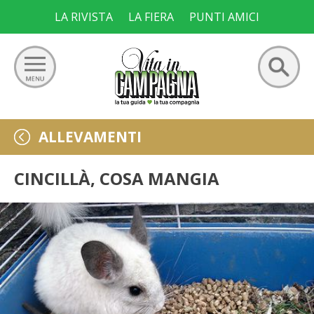
Skip
LA RIVISTA
LA FIERA
PUNTI AMICI
to
content
Ricerca
GIARDINO
ALLEVAMENTI
per:
ORTO
CINCILLÀ, COSA MANGIA
FRUTTETO
VIGNETO
ALLEVAMENTI