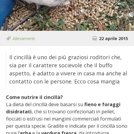
BIODIVERSITÀ
CUCINA
PRODOTTI
Allevamenti
22 aprile 2015
FARFALLE DELLA CAMPAGNA
Il cincillà è uno dei più graziosi roditori che,
PICCOLO POLLAIO
sia per il carattere socievole che il buffo
aspetto, è adatto a vivere in casa ma anche al
STORIE DEI LETTORI
contatto con le persone. Ecco cosa mangia
CONSERVARE LA FRUTTA
Come nutrire il cincillà?
La dieta del cincillà deve basarsi su
fieno e foraggi
CONSERVE DELL’ORTO
disidratati
, che si trovano confezionati in pellet,
fioccati o estrusi nei mangimi commerciali formulati
FACEM
per questa specie.
Gradite e indicate per il cincillà sono
pure l’
erba
e la
verdura fresca
, da introdurre