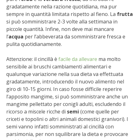
STIHL
gradatamente nella razione quotidiana, ma pur
sempre in quantità
limitata rispetto al fieno.
La
frutta
BLUMEN
si può somministrare 2-3 volte alla settimana in
piccole quantità.
Infine, non deve mai mancare
NOCCIOLA DI CALABRIA
l’
acqua
per l’abbeverata da somministrare fresca e
pulita quotidianamente.
PELLENC
Attenzione: il cincillà è
facile da allevare
ma molto
sensibile ai bruschi cambiamenti alimentari e
MEDICINA DEI SEMPLICI
qualunque variazione nella sua dieta va effettuata
gradatamente, introducendo il nuovo alimento nel
SCONTI NOVEMBRE
giro di 10-15 giorni. In caso fosse difficile reperire
l’apposito mangime, si può somministrare anche un
COMPO
mangime pellettato per conigli adulti, escludendo il
ricorso a miscele ricche di
semi
(come quelle per
HUSQVARNA
criceti e topolini o altri animali domestici granivori). I
semi vanno infatti somministrati al cincillà con
ZAPI GARDEN
parsimonia, per non squilibrare la dieta e provocare