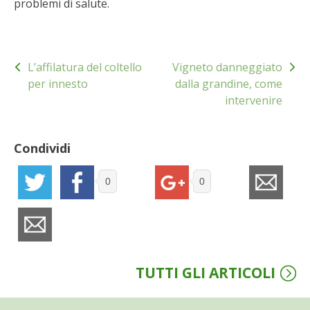
problemi di salute.
BENZA
ORTO BIO – TECNICHE DI COLTIVAZIONE
Navigazione
L’affilatura del coltello
Vigneto danneggiato
articoli
per innesto
dalla grandine, come
THERMACELL
intervenire
TAP TRAP
Condividi
IL MIO ORTO
0
0
ANIMALI UMANI E NON UMANI
IL MIO 2025
COLTIVARE L’OLIVO
TUTTI GLI ARTICOLI
CORMIK