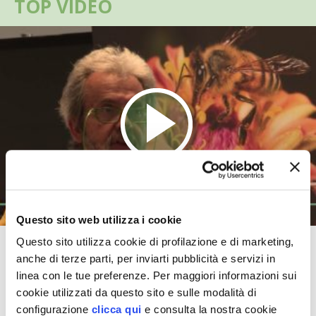
TOP VIDEO
VIGNETO BIO
PENSA ALTERNATIVO
GARDENA
VERONESI
RIMANI A CONTATTO CON LA NATURA
CRESCERE INSIEME
Questo sito web utilizza i cookie
ARCHMAN
Questo sito utilizza cookie di profilazione e di marketing,
L’apicoltura familiare secondo
anche di terze parti, per inviarti pubblicità e servizi in
Alessandro Pistoia
VITA IN CAMPAGNA LA FIERA
linea con le tue preferenze. Per maggiori informazioni sui
cookie utilizzati da questo sito e sulle modalità di
TUTTI I VIDEO
NATURALMENTE
configurazione
clicca qui
e consulta la nostra cookie