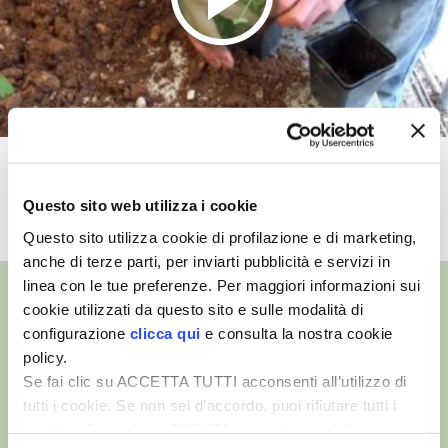
VIGNETO BIO
PENSA ALTERNATIVO
GARDENA
Moltiplicazione delle viole
VERONESI
Questo sito web utilizza i cookie
TUTTI I VIDEO
RIMANI A CONTATTO CON LA NATURA
Questo sito utilizza cookie di profilazione e di marketing,
anche di terze parti, per inviarti pubblicità e servizi in
CRESCERE INSIEME
linea con le tue preferenze. Per maggiori informazioni sui
cookie utilizzati da questo sito e sulle modalità di
configurazione
clicca qui
e consulta la nostra cookie
ARCHMAN
policy.
©
- Tutti i diritti riservati
Se fai clic su ACCETTA TUTTI acconsenti all’utilizzo di
VITA IN CAMPAGNA LA FIERA
Edizioni L’Informatore Agrario S.r.l.
tutti i cookie. Se non sei d’accordo, puoi rifiutare tutti i
via Bencivenga-Biondani, 16
37133 Verona - Italia
cookie, cliccando su RIFIUTA, o esprimere delle
NATURALMENTE