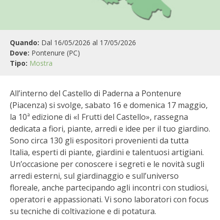
BIODIVERSITÀ
CUCINA
Quando:
Dal 16/05/2026 al 17/05/2026
PRODOTTI
Dove:
Pontenure (PC)
Tipo:
Mostra
FARFALLE DELLA CAMPAGNA
All’interno del Castello di Paderna a Pontenure
PICCOLO POLLAIO
(Piacenza) si svolge, sabato 16 e domenica 17 maggio,
la 10ª edizione di «I Frutti del Castello», rassegna
STORIE DEI LETTORI
dedicata a fiori, piante, arredi e idee per il tuo giardino.
Sono circa 130 gli espositori provenienti da tutta
CONSERVARE LA FRUTTA
Italia, esperti di piante, giardini e talentuosi artigiani.
Un’occasione per conoscere i segreti e le novità sugli
CONSERVE DELL’ORTO
arredi esterni, sul giardinaggio e sull’universo
floreale, anche partecipando agli incontri con studiosi,
operatori e appassionati. Vi sono laboratori con focus
FACEM
su tecniche di coltivazione e di potatura.