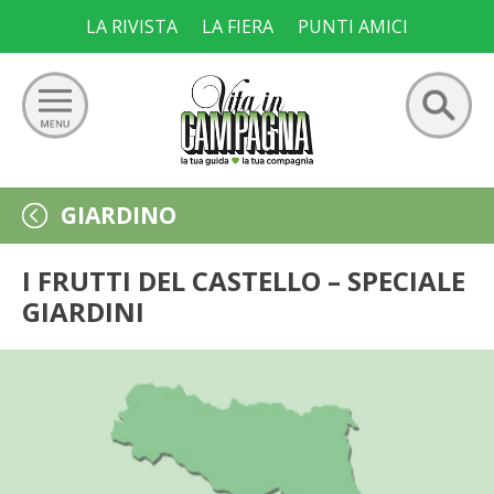
Skip
LA RIVISTA
LA FIERA
PUNTI AMICI
to
content
Ricerca
GIARDINO
GIARDINO
per:
ORTO
I FRUTTI DEL CASTELLO – SPECIALE
GIARDINI
FRUTTETO
VIGNETO
ALLEVAMENTI