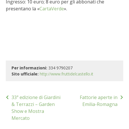
Ingresso: 10 euro; 8 euro per gli abbonati che
STIHL
presentano la «
CartaVerde
».
BLUMEN
NOCCIOLA DI CALABRIA
PELLENC
MEDICINA DEI SEMPLICI
Per informazioni:
334 9790207
Sito ufficiale:
http://www.fruttidelcastello.it
SCONTI NOVEMBRE
COMPO
Navigazione
33ª edizione di Giardini
Fattorie aperte in
articoli
& Terrazzi – Garden
Emilia-Romagna
HUSQVARNA
Show e Mostra
Mercato
ZAPI GARDEN