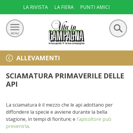
Skip
LA RIVISTA
LA FIERA
PUNTI AMICI
to
content
Ricerca
GIARDINO
ALLEVAMENTI
per:
ORTO
SCIAMATURA PRIMAVERILE DELLE
API
FRUTTETO
VIGNETO
La sciamatura è il mezzo che le api adottano per
diffondere la specie e avviene durante la bella
ALLEVAMENTI
stagione, in tempi di fioriture; e
l’apicoltore può
prevenirla
.