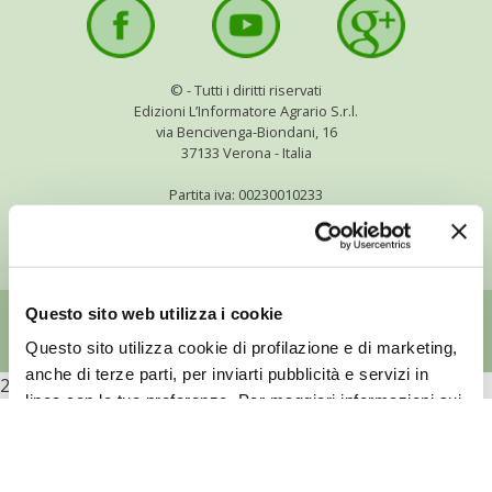
BENZA
ORTO BIO – TECNICHE DI COLTIVAZIONE
©
- Tutti i diritti riservati
Edizioni L’Informatore Agrario S.r.l.
via Bencivenga-Biondani, 16
THERMACELL
37133 Verona - Italia
TAP TRAP
Partita iva: 00230010233
Reg. imp. di Verona nr. 00230010233
Capitale sociale: Euro 510.000,00 i.v.
IL MIO ORTO
ANIMALI UMANI E NON UMANI
Questo sito web utilizza i cookie
Questo sito utilizza cookie di profilazione e di marketing,
IL MIO 2025
anche di terze parti, per inviarti pubblicità e servizi in
2026
linea con le tue preferenze. Per maggiori informazioni sui
COLTIVARE L’OLIVO
cookie utilizzati da questo sito e sulle modalità di
configurazione
clicca qui
e consulta la nostra cookie
CORMIK
policy.