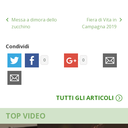
BIODIVERSITÀ
Navigazione
CUCINA
Messa a dimora dello
Fiera di Vita in
articoli
zucchino
Campagna 2019
PRODOTTI
FARFALLE DELLA CAMPAGNA
Condividi
PICCOLO POLLAIO
0
0
STORIE DEI LETTORI
CONSERVARE LA FRUTTA
TUTTI GLI ARTICOLI
CONSERVE DELL’ORTO
TOP VIDEO
FACEM