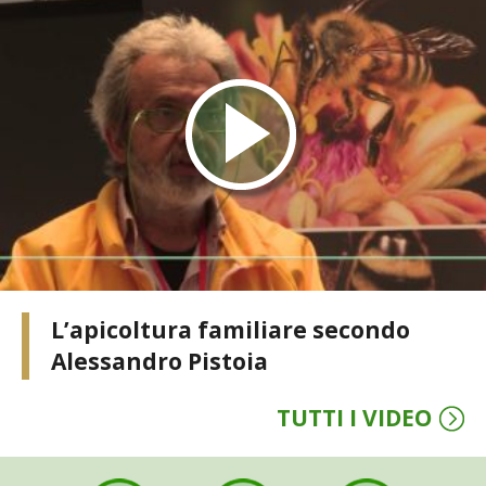
STIHL
BLUMEN
NOCCIOLA DI CALABRIA
PELLENC
MEDICINA DEI SEMPLICI
SCONTI NOVEMBRE
L’apicoltura familiare secondo
COMPO
Alessandro Pistoia
HUSQVARNA
TUTTI I VIDEO
ZAPI GARDEN