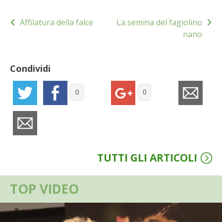
BIODIVERSITÀ
Navigazione
Affilatura della falce
La semina del fagiolino
articoli
CUCINA
nano
PRODOTTI
Condividi
FARFALLE DELLA CAMPAGNA
0
0
PICCOLO POLLAIO
STORIE DEI LETTORI
CONSERVARE LA FRUTTA
TUTTI GLI ARTICOLI
CONSERVE DELL’ORTO
TOP VIDEO
FACEM