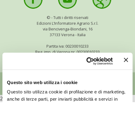
BENZA
©
- Tutti i diritti riservati
ORTO BIO – TECNICHE DI COLTIVAZIONE
Edizioni L’Informatore Agrario S.r.l.
via Bencivenga-Biondani, 16
37133 Verona - Italia
THERMACELL
Partita iva: 00230010233
Reg. imp. di Verona nr. 00230010233
TAP TRAP
Capitale sociale: Euro 510.000,00 i.v.
IL MIO ORTO
Questo sito web utilizza i cookie
ANIMALI UMANI E NON UMANI
Questo sito utilizza cookie di profilazione e di marketing,
IL MIO 2025
2026
anche di terze parti, per inviarti pubblicità e servizi in
linea con le tue preferenze. Per maggiori informazioni sui
COLTIVARE L’OLIVO
cookie utilizzati da questo sito e sulle modalità di
configurazione
clicca qui
e consulta la nostra cookie
policy.
CORMIK