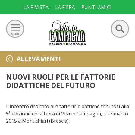
Skip
LA RIVISTA
LA FIERA
PUNTI AMICI
to
content
Ricerca
GIARDINO
ALLEVAMENTI
per:
ORTO
NUOVI RUOLI PER LE FATTORIE
DIDATTICHE DEL FUTURO
FRUTTETO
VIGNETO
L’incontro dedicato alle fattorie didattiche tenutosi alla
5ª edizione della Fiera di Vita in Campagna, il 27 marzo
ALLEVAMENTI
2015 a Montichiari (Brescia).