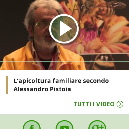
STIHL
BLUMEN
NOCCIOLA DI CALABRIA
PELLENC
MEDICINA DEI SEMPLICI
SCONTI NOVEMBRE
L’apicoltura familiare secondo
Alessandro Pistoia
COMPO
TUTTI I VIDEO
HUSQVARNA
ZAPI GARDEN