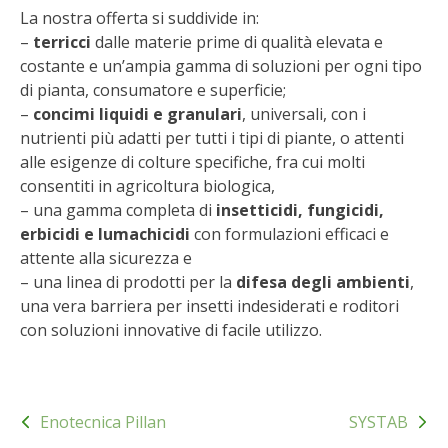
STIHL
La nostra offerta si suddivide in:
–
terricci
dalle materie prime di qualità elevata e
BLUMEN
costante e un’ampia gamma di soluzioni per ogni tipo
di pianta, consumatore e superficie;
NOCCIOLA DI CALABRIA
–
concimi liquidi e granulari
, universali, con i
nutrienti più adatti per tutti i tipi di piante, o attenti
alle esigenze di colture specifiche, fra cui molti
PELLENC
consentiti in agricoltura biologica,
– una gamma completa di
insetticidi, fungicidi,
MEDICINA DEI SEMPLICI
erbicidi e lumachicidi
con formulazioni efficaci e
attente alla sicurezza e
SCONTI NOVEMBRE
– una linea di prodotti per la
difesa degli ambienti
,
una vera barriera per insetti indesiderati e roditori
COMPO
con soluzioni innovative di facile utilizzo.
HUSQVARNA
Navigazione
ZAPI GARDEN
Enotecnica Pillan
SYSTAB
articoli