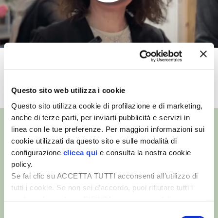
VIGNETO BIO
PENSA ALTERNATIVO
Waterworks
GARDENA
TUTTI I VIDEO
VERONESI
Questo sito web utilizza i cookie
Questo sito utilizza cookie di profilazione e di marketing,
RIMANI A CONTATTO CON LA NATURA
anche di terze parti, per inviarti pubblicità e servizi in
linea con le tue preferenze. Per maggiori informazioni sui
CRESCERE INSIEME
cookie utilizzati da questo sito e sulle modalità di
configurazione
clicca qui
e consulta la nostra cookie
©
- Tutti i diritti riservati
ARCHMAN
policy.
Edizioni L’Informatore Agrario S.r.l.
Se fai clic su ACCETTA TUTTI acconsenti all’utilizzo di
via Bencivenga-Biondani, 16
tutti i cookie. Se non sei d’accordo, puoi rifiutare tutti i
VITA IN CAMPAGNA LA FIERA
37133 Verona - Italia
cookie, cliccando su RIFIUTA, o esprimere delle
Partita iva: 00230010233
preferenze selezionando le tipologie di cookie che
NATURALMENTE
Selezione
Reg. imp. di Verona nr. 00230010233