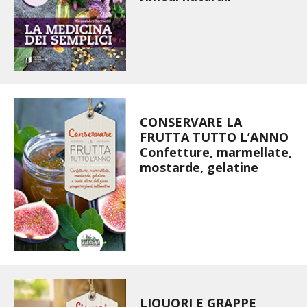
STIHL
BLUMEN
NOCCIOLA DI CALABRIA
PELLENC
CONSERVARE LA
FRUTTA TUTTO L’ANNO
MEDICINA DEI SEMPLICI
Confetture, marmellate,
mostarde, gelatine
SCONTI NOVEMBRE
COMPO
HUSQVARNA
ZAPI GARDEN
LIQUORI E GRAPPE