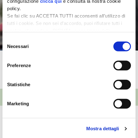
configurazione
clicca qui
e consulta la nostra cookie
policy.
Se fai clic su ACCETTA TUTTI acconsenti all’utilizzo di
tutti i cookie. Se non sei d’accordo, puoi rifiutare tutti i
cookie, cliccando su RIFIUTA, o esprimere delle
preferenze selezionando le tipologie di cookie che
Selezione
desideri accettare e cliccando ACCETTA SELEZIONATI.
Necessari
del
consenso
Waterworks
Preferenze
TUTTI I VIDEO
Statistiche
EVENTI
Marketing
Giardino
25ª Murabilia
Mostra dettagli