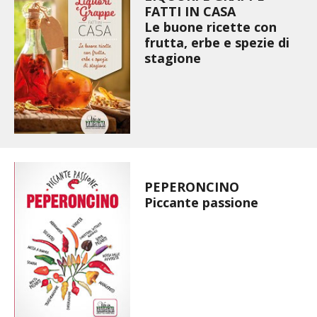
FATTI IN CASA
BENZA
Le buone ricette con
frutta, erbe e spezie di
ORTO BIO – TECNICHE DI COLTIVAZIONE
stagione
THERMACELL
TAP TRAP
IL MIO ORTO
PEPERONCINO
ANIMALI UMANI E NON UMANI
Piccante passione
IL MIO 2025
COLTIVARE L’OLIVO
CORMIK