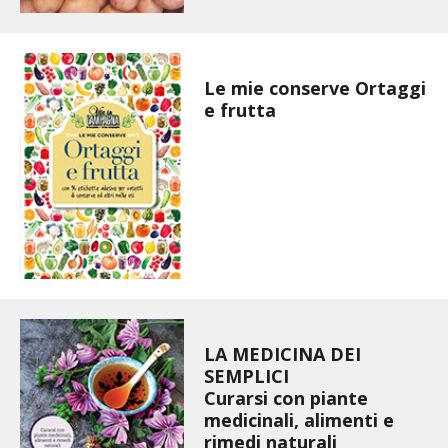
BIODIVERSITÀ
CUCINA
Le mie conserve Ortaggi
PRODOTTI
e frutta
FARFALLE DELLA CAMPAGNA
PICCOLO POLLAIO
STORIE DEI LETTORI
CONSERVARE LA FRUTTA
LA MEDICINA DEI
CONSERVE DELL’ORTO
SEMPLICI
Curarsi con piante
FACEM
medicinali, alimenti e
rimedi naturali