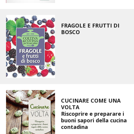
VIGNETO BIO
PENSA ALTERNATIVO
FRAGOLE E FRUTTI DI
BOSCO
GARDENA
VERONESI
RIMANI A CONTATTO CON LA NATURA
CRESCERE INSIEME
CUCINARE COME UNA
ARCHMAN
VOLTA
Riscoprire e preparare i
VITA IN CAMPAGNA LA FIERA
buoni sapori della cucina
contadina
NATURALMENTE