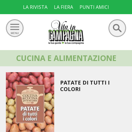
Skip
LA RIVISTA
LA FIERA
PUNTI AMICI
to
content
Ricerca
CUCINA E ALIMENTAZIONE
GIARDINO
per:
ORTO
PATATE DI TUTTI I
FRUTTETO
COLORI
VIGNETO
ALLEVAMENTI