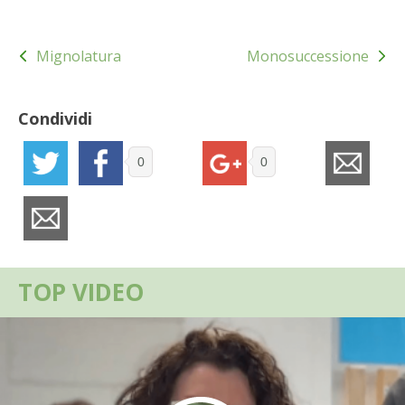
BIODIVERSITÀ
Navigazione
CUCINA
Mignolatura
Monosuccessione
articoli
PRODOTTI
Condividi
FARFALLE DELLA CAMPAGNA
0
0
PICCOLO POLLAIO
STORIE DEI LETTORI
CONSERVARE LA FRUTTA
TOP VIDEO
CONSERVE DELL’ORTO
FACEM