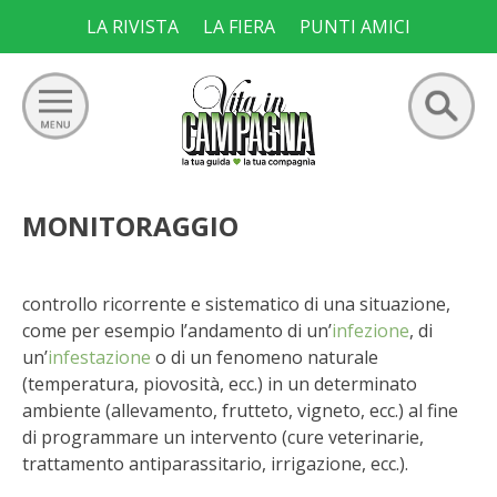
Skip
LA RIVISTA
LA FIERA
PUNTI AMICI
to
content
Ricerca
GIARDINO
MONITORAGGIO
per:
ORTO
controllo ricorrente e sistematico di una situazione,
FRUTTETO
come per esempio l’andamento di un’
infezione
, di
un’
infestazione
o di un fenomeno naturale
VIGNETO
(temperatura, piovosità, ecc.) in un determinato
ambiente (allevamento, frutteto, vigneto, ecc.) al fine
di programmare un intervento (cure veterinarie,
ALLEVAMENTI
trattamento antiparassitario, irrigazione, ecc.).