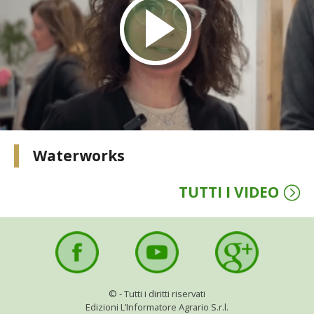
STIHL
BLUMEN
NOCCIOLA DI CALABRIA
PELLENC
MEDICINA DEI SEMPLICI
Waterworks
SCONTI NOVEMBRE
TUTTI I VIDEO
COMPO
HUSQVARNA
ZAPI GARDEN
©
- Tutti i diritti riservati
Edizioni L’Informatore Agrario S.r.l.