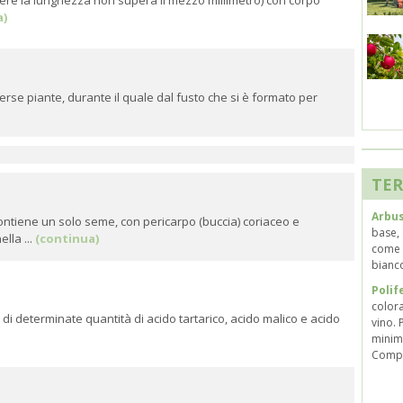
ere la lunghezza non supera il mezzo millimetro) con corpo
a)
erse piante, durante il quale dal fusto che si è formato per
TER
Arbu
contiene un solo seme, con pericarpo (buccia) coriaceo e
base, 
lla ...
(continua)
come 
bianco
Polif
colora
i di determinate quantità di acido tartarico, acido malico e acido
vino. 
minima
Compr