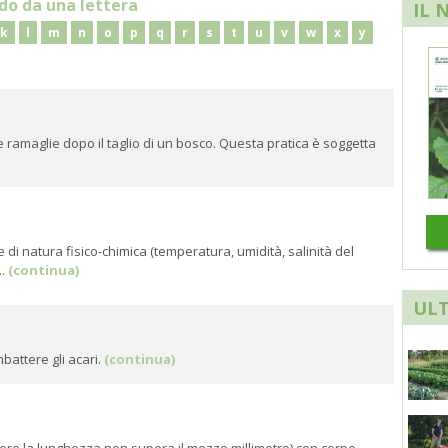
do da una lettera
IL 
k
l
m
n
o
p
q
r
s
t
u
v
w
x
y
le ramaglie dopo il taglio di un bosco. Questa pratica è soggetta
ore di natura fisico-chimica (temperatura, umidità, salinità del
..
(continua)
ULT
battere gli acari.
(continua)