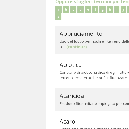
Oppure sfoglia i termini parten
a
b
c
d
e
f
g
h
i
j
z
Abbruciamento
Uso del fuoco per ripulire il terreno dal
a ...
(continua)
Abiotico
Contrario di biotico, si dice di ogni fatt
terreno, eccetera) che può influenzare .
Acaricida
Prodotto fitosanitario impiegato per com
Acaro