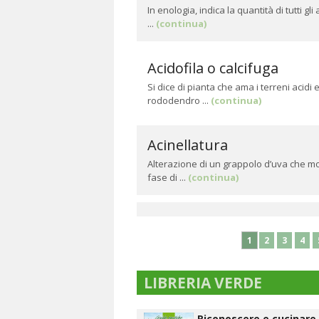
In enologia, indica la quantità di tutti 
...
(continua)
Acidofila o calcifuga
Si dice di pianta che ama i terreni acidi 
rododendro ...
(continua)
Acinellatura
Alterazione di un grappolo d’uva che mostr
fase di ...
(continua)
1
2
3
4
LIBRERIA VERDE
Riconoscere e cucinare