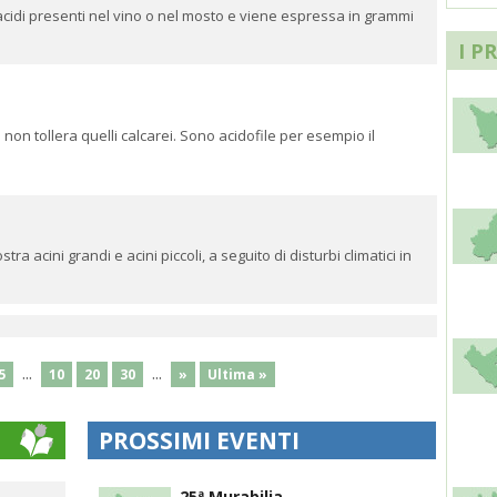
gli acidi presenti nel vino o nel mosto e viene espressa in grammi
I P
e non tollera quelli calcarei. Sono acidofile per esempio il
a acini grandi e acini piccoli, a seguito di disturbi climatici in
...
...
5
10
20
30
»
Ultima »
PROSSIMI EVENTI
25ª Murabilia