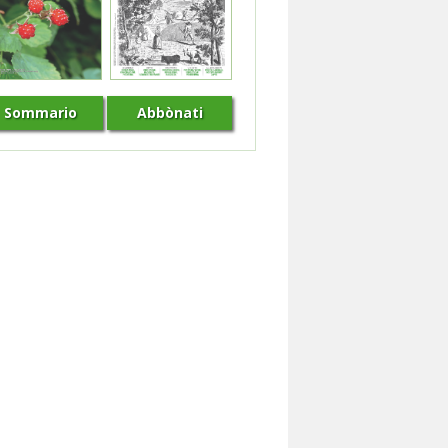
Sommario
Abbònati