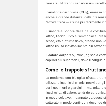
zanzare utilizzano i sensibilissimi recettor
L’anidride carbonica (CO₂),
emessa con 
anche a grande distanza, della presenza
l’attività fisica — risulta più facilmente in
Il sudore e l’odore della pelle
costitui
lattico, l’acido urico e l’ammoniaca, pres
sesso, età e attività fisica, creano una v
lattico risulta inevitabilmente più attraent
Il calore corporeo,
infine, agisce a corto
capillari più superficiali, dove il sangue 
Come le trappole sfruttano
La moderna lotta biologica sfrutta propri
utilizzano insetticidi chimici nocivi per gl
per i nostri orti e giardini — ma imitan
flussi mirati di calore, anidride carboni
in modo selettivo. Ingannate da questi st
catturate in modo continuo, riducendo d