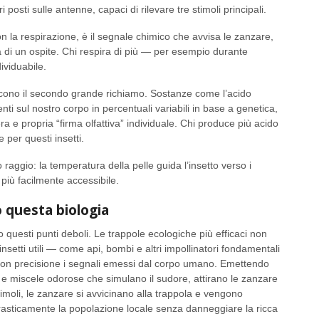
i posti sulle antenne, capaci di rilevare tre stimoli principali.
la respirazione, è il segnale chimico che avvisa le zanzare,
 di un ospite. Chi respira di più — per esempio durante
dividuabile.
scono il secondo grande richiamo. Sostanze come l’acido
enti sul nostro corpo in percentuali variabili in base a genetica,
era e propria “firma olfattiva” individuale. Chi produce più acido
e per questi insetti.
 raggio: la temperatura della pelle guida l’insetto verso i
è più facilmente accessibile.
 questa biologia
o questi punti deboli. Le trappole ecologiche più efficaci non
i insetti utili — come api, bombi e altri impollinatori fondamentali
o con precisione i segnali emessi dal corpo umano. Emettendo
ca e miscele odorose che simulano il sudore, attirano le zanzare
imoli, le zanzare si avvicinano alla trappola e vengono
rasticamente la popolazione locale senza danneggiare la ricca