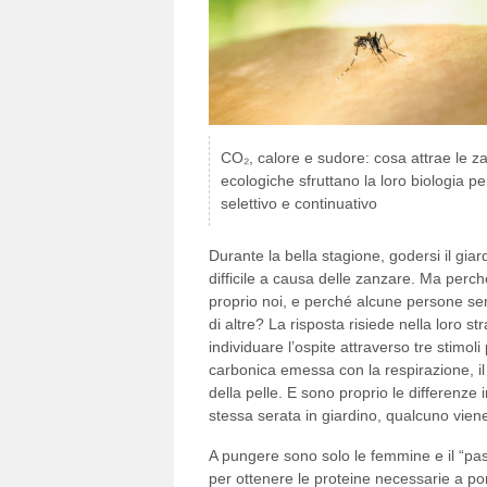
CO₂, calore e sudore: cosa attrae le z
ecologiche sfruttano la loro biologia p
selettivo e continuativo
Durante la bella stagione, godersi il giar
difficile a causa delle zanzare. Ma perch
proprio noi, e perché alcune persone sem
di altre? La risposta risiede nella loro st
individuare l’ospite attraverso tre stimoli 
carbonica emessa con la respirazione, il
della pelle. E sono proprio le differenze 
stessa serata in giardino, qualcuno vien
A pungere sono solo le femmine e il “past
per ottenere le proteine necessarie a por