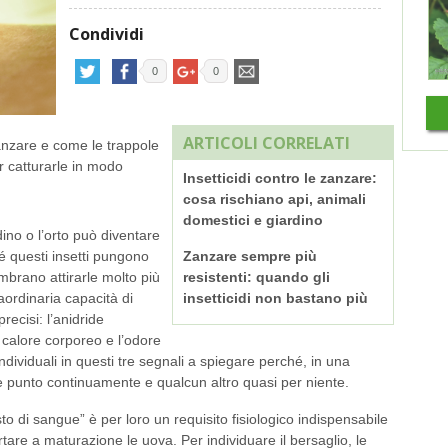
Condividi
0
0
ARTICOLI CORRELATI
anzare e come le trappole
er catturarle in modo
Insetticidi contro le zanzare:
cosa rischiano api, animali
domestici e giardino
dino o l’orto può diventare
é questi insetti pungono
Zanzare sempre più
brano attirarle molto più
resistenti: quando gli
raordinaria capacità di
insetticidi non bastano più
precisi: l’anidride
 calore corporeo e l’odore
individuali in questi tre segnali a spiegare perché, in una
e punto continuamente e qualcun altro quasi per niente.
o di sangue” è per loro un requisito fisiologico indispensabile
tare a maturazione le uova. Per individuare il bersaglio, le