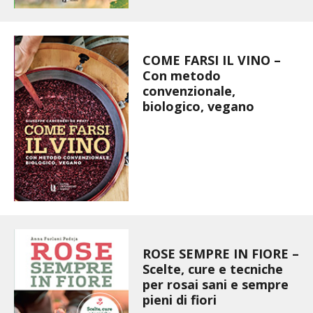
BIODIVERSITÀ
CUCINA
COME FARSI IL VINO –
PRODOTTI
Con metodo
convenzionale,
biologico, vegano
FARFALLE DELLA CAMPAGNA
PICCOLO POLLAIO
STORIE DEI LETTORI
CONSERVARE LA FRUTTA
CONSERVE DELL’ORTO
ROSE SEMPRE IN FIORE –
Scelte, cure e tecniche
per rosai sani e sempre
FACEM
pieni di fiori