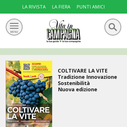
Skip
LA RIVISTA
LA FIERA
PUNTI AMICI
to
content
Ricerca
GIARDINO
per:
ORTO
COLTIVARE LA VITE
Tradizione Innovazione
Sostenibilità
FRUTTETO
Nuova edizione
VIGNETO
ALLEVAMENTI