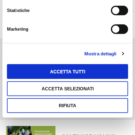
Statistiche
I PARTNER DI VITA IN CAMPAGNA
RASIKAL
Marketing
BIOGENTS
LA MEDICINA DEI
Mostra dettagli
SEMPLICI
Curarsi con piante
ACCETTA TUTTI
medicinali, alimenti e
rimedi naturali
ACCETTA SELEZIONATI
RIFIUTA