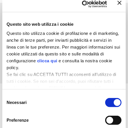
VIGNETO BIO
INFORMATORE DEGLI
PENSA ALTERNATIVO
AGROFARMACI 2024 –
Questo sito web utilizza i cookie
PER AGRICOLTURA
Questo sito utilizza cookie di profilazione e di marketing,
INTEGRATA E
GARDENA
anche di terze parti, per inviarti pubblicità e servizi in
BIOLOGICA
linea con le tue preferenze. Per maggiori informazioni sui
VERONESI
cookie utilizzati da questo sito e sulle modalità di
configurazione
clicca qui
e consulta la nostra cookie
RIMANI A CONTATTO CON LA NATURA
policy.
Se fai clic su ACCETTA TUTTI acconsenti all’utilizzo di
tutti i cookie. Se non sei d’accordo, puoi rifiutare tutti i
CRESCERE INSIEME
cookie, cliccando su RIFIUTA, o esprimere delle
preferenze selezionando le tipologie di cookie che
ARCHMAN
Selezione
Di fiore in fiore
desideri accettare e cliccando ACCETTA SELEZIONATI.
Necessari
del
L’IMPORTANZA DI
consenso
VITA IN CAMPAGNA LA FIERA
ESSERE UN’APE
Preferenze
NATURALMENTE