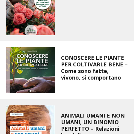
STIHL
BLUMEN
NOCCIOLA DI CALABRIA
PELLENC
CONOSCERE LE PIANTE
MEDICINA DEI SEMPLICI
PER COLTIVARLE BENE –
Come sono fatte,
vivono, si comportano
SCONTI NOVEMBRE
COMPO
HUSQVARNA
ANIMALI UMANI E NON
UMANI, UN BINOMIO
ZAPI GARDEN
PERFETTO – Relazioni