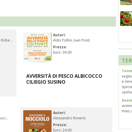
Autori:
 Robe...
Aldo Pollini, Ivan Ponti
Prezzo:
Euro: 36.00
TER
Tome
AVVERSITÀ DI PESCO ALBICOCCO
vegeta
CILIEGIO SUSINO
e intr
specie
«pelur
Anem
avvie
mais, 
Autori:
ucc...
Alessandro Roversi
Prezzo:
Euro: 24.00