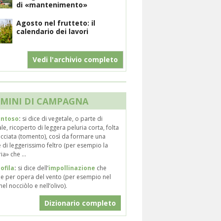
di «mantenimento»
Agosto nel frutteto: il
calendario dei lavori
Vedi l'archivio completo
MINI DI CAMPAGNA
ntoso
:
si dice di vegetale, o parte di
le, ricoperto di leggera peluria corta, folta
ecciata (tomento), così da formare una
 di leggerissimo feltro (per esempio la
ia» che ...
ofila
:
si dice dell’
impollinazione
che
ne per opera del vento (per esempio nel
nel nocciòlo e nell’olivo).
Dizionario completo