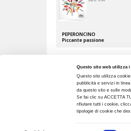
PEPERONCINO
Piccante passione
Questo sito web utilizza i
«
1
2
Questo sito utilizza cookie 
pubblicità e servizi in line
VITA IN CAMPAGNA
da questo sito e sulle mod
© 2026 - Tutti i diritti riservati
Se fai clic su ACCETTA TUTT
Edizioni L'Informatore Agrario S.r.l.
rifiutare tutti i cookie, c
Via Bencivenga-Biondani, 16
tipologie di cookie che d
37133 Verona - Italia
si
Partita iva: 00230010233
Reg. imp. di Verona nr. 00230010233
Selezione