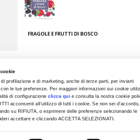
FRAGOLE E FRUTTI DI BOSCO
...
...
 cookie
3
4
5
10
»
Ultima »
di profilazione e di marketing, anche di terze parti, per inviarti
a con le tue preferenze. Per maggiori informazioni sui cookie utiliz
ESPLORA VITA IN CAMPAGNA
SEZIONI
alità di configurazione
clicca qui
e consulta la nostra cookie pol
Chi siamo
Note legali
Giardino
Allevamenti
I acconsenti all’utilizzo di tutti i cookie. Se non sei d’accordo,
Contatti
Privacy-
Orto
Cucina
liccando su RIFIUTA, o esprimere delle preferenze selezionando le
Cookie
Pubblicità
Frutteto
Prodotti
esideri accettare e cliccando ACCETTA SELEZIONATI.
Accessibilità
Mappa del
Vigneto
Gestione
to
delle segnalazioni