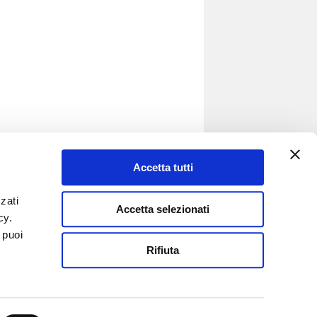
Accetta tutti
zati
SOCIAL
Accetta selezionati
icy.
Segui anche i nostri profili social per
 puoi
essere sempre aggiornato sulle nostre
Rifiuta
novità.