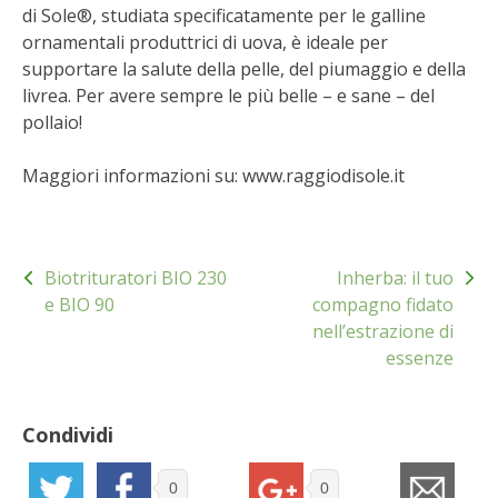
di Sole®, studiata specificatamente per le galline
BENZA
ornamentali produttrici di uova, è ideale per
supportare la salute della pelle, del piumaggio e della
ORTO BIO – TECNICHE DI COLTIVAZIONE
livrea. Per avere sempre le più belle – e sane – del
pollaio!
THERMACELL
Maggiori informazioni su: www.raggiodisole.it
TAP TRAP
IL MIO ORTO
Navigazione
Biotrituratori BIO 230
Inherba: il tuo
articoli
e BIO 90
compagno fidato
ANIMALI UMANI E NON UMANI
nell’estrazione di
essenze
IL MIO 2025
COLTIVARE L’OLIVO
Condividi
CORMIK
0
0