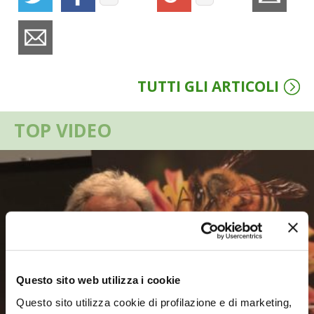
VIGNETO BIO
PENSA ALTERNATIVO
TUTTI GLI ARTICOLI
GARDENA
TOP VIDEO
VERONESI
RIMANI A CONTATTO CON LA NATURA
CRESCERE INSIEME
ARCHMAN
VITA IN CAMPAGNA LA FIERA
Questo sito web utilizza i cookie
Questo sito utilizza cookie di profilazione e di marketing,
NATURALMENTE