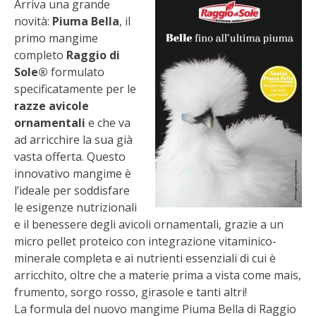
Arriva una grande
STIHL
novità:
Piuma Bella
, il
primo mangime
BLUMEN
completo
Raggio di
Sole®
formulato
NOCCIOLA DI CALABRIA
specificatamente per le
razze avicole
PELLENC
ornamentali
e che va
ad arricchire la sua già
MEDICINA DEI SEMPLICI
vasta offerta. Questo
innovativo mangime è
SCONTI NOVEMBRE
l’ideale per soddisfare
le esigenze nutrizionali
COMPO
e il benessere degli avicoli ornamentali, grazie a un
micro pellet proteico con integrazione vitaminico-
minerale completa e ai nutrienti essenziali di cui è
HUSQVARNA
arricchito, oltre che a materie prima a vista come mais,
frumento, sorgo rosso, girasole e tanti altri!
ZAPI GARDEN
La formula del nuovo mangime Piuma Bella di Raggio