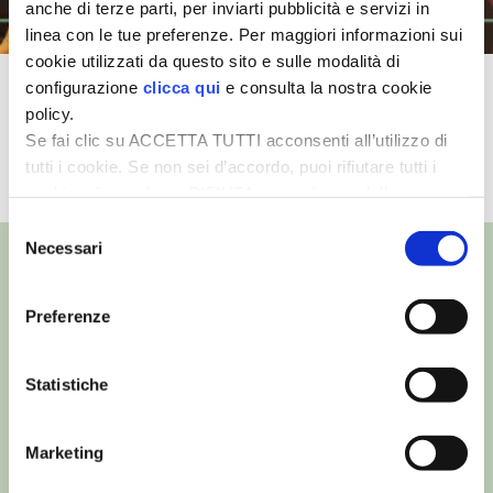
anche di terze parti, per inviarti pubblicità e servizi in
linea con le tue preferenze. Per maggiori informazioni sui
I PARTNER DI VITA IN CAMPAGNA
cookie utilizzati da questo sito e sulle modalità di
configurazione
clicca qui
e consulta la nostra cookie
L’apicoltura familiare secondo
RASIKAL
policy.
Alessandro Pistoia
Se fai clic su ACCETTA TUTTI acconsenti all’utilizzo di
BIOGENTS
tutti i cookie. Se non sei d’accordo, puoi rifiutare tutti i
TUTTI I VIDEO
cookie, cliccando su RIFIUTA, o esprimere delle
preferenze selezionando le tipologie di cookie che
Selezione
desideri accettare e cliccando ACCETTA SELEZIONATI.
Necessari
del
consenso
Preferenze
©
- Tutti i diritti riservati
Edizioni L’Informatore Agrario S.r.l.
via Bencivenga-Biondani, 16
Statistiche
37133 Verona - Italia
Partita iva: 00230010233
Marketing
Reg. imp. di Verona nr. 00230010233
Capitale sociale: Euro 510.000,00 i.v.