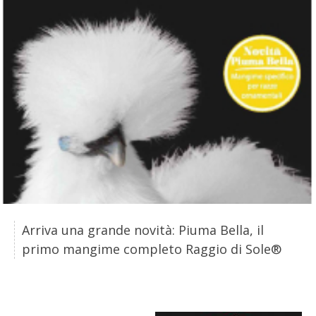
BIODIVERSITÀ
CUCINA
PRODOTTI
FARFALLE DELLA CAMPAGNA
PICCOLO POLLAIO
STORIE DEI LETTORI
CONSERVARE LA FRUTTA
Arriva una grande novità: Piuma Bella, il
primo mangime completo Raggio di Sole®
CONSERVE DELL’ORTO
FACEM