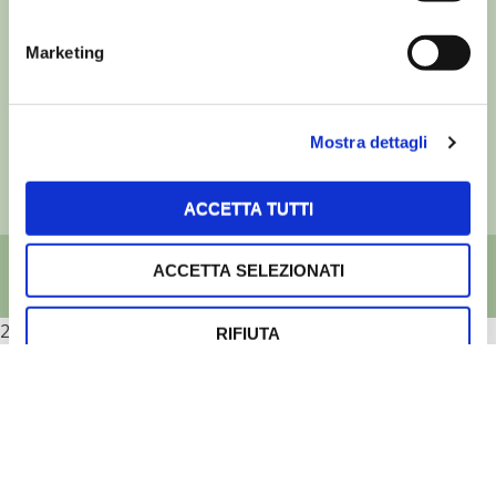
©
- Tutti i diritti riservati
Marketing
Edizioni L’Informatore Agrario S.r.l.
via Bencivenga-Biondani, 16
37133 Verona - Italia
Partita iva: 00230010233
Mostra dettagli
Reg. imp. di Verona nr. 00230010233
Capitale sociale: Euro 510.000,00 i.v.
ACCETTA TUTTI
ACCETTA SELEZIONATI
2026
RIFIUTA