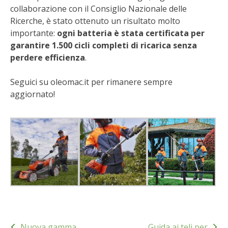
collaborazione con il Consiglio Nazionale delle
BENZA
Ricerche, è stato ottenuto un risultato molto
importante:
ogni batteria è stata certificata per
ORTO BIO – TECNICHE DI COLTIVAZIONE
garantire 1.500 cicli completi di ricarica senza
perdere efficienza
.
THERMACELL
Seguici su oleomac.it per rimanere sempre
TAP TRAP
aggiornato!
IL MIO ORTO
ANIMALI UMANI E NON UMANI
IL MIO 2025
COLTIVARE L’OLIVO
Navigazione
CORMIK
Nuova gamma
Guida ai teli per