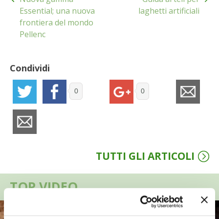
articoli
Essential; una nuova
laghetti artificiali
VIGNETO BIO
frontiera del mondo
Pellenc
PENSA ALTERNATIVO
GARDENA
Condividi
VERONESI
0
0
RIMANI A CONTATTO CON LA NATURA
CRESCERE INSIEME
TUTTI GLI ARTICOLI
ARCHMAN
TOP VIDEO
VITA IN CAMPAGNA LA FIERA
NATURALMENTE