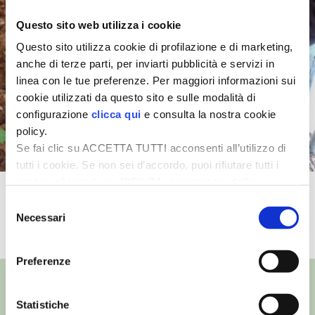
Questo sito web utilizza i cookie
I PARTNER DI VITA IN CAMPAGNA
Questo sito utilizza cookie di profilazione e di marketing,
anche di terze parti, per inviarti pubblicità e servizi in
RASIKAL
linea con le tue preferenze. Per maggiori informazioni sui
cookie utilizzati da questo sito e sulle modalità di
BIOGENTS
configurazione
clicca qui
e consulta la nostra cookie
policy.
Se fai clic su ACCETTA TUTTI acconsenti all’utilizzo di
tutti i cookie. Se non sei d’accordo, puoi rifiutare tutti i
cookie, cliccando su RIFIUTA, o esprimere delle
Moltiplicazione delle viole
preferenze selezionando le tipologie di cookie che
Selezione
desideri accettare e cliccando ACCETTA SELEZIONATI.
Necessari
del
TUTTI I VIDEO
consenso
Preferenze
Statistiche