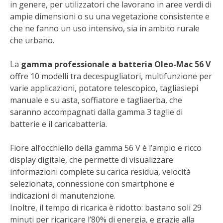
in genere, per utilizzatori che lavorano in aree verdi di
STIHL
ampie dimensioni o su una vegetazione consistente e
che ne fanno un uso intensivo, sia in ambito rurale
BLUMEN
che urbano.
NOCCIOLA DI CALABRIA
La
gamma professionale a batteria Oleo-Mac 56 V
offre 10 modelli tra decespugliatori, multifunzione per
PELLENC
varie applicazioni, potatore telescopico, tagliasiepi
manuale e su asta, soffiatore e tagliaerba, che
MEDICINA DEI SEMPLICI
saranno accompagnati dalla gamma 3 taglie di
batterie e il caricabatteria.
SCONTI NOVEMBRE
Fiore all’occhiello della gamma 56 V è l’ampio e ricco
COMPO
display digitale, che permette di visualizzare
informazioni complete su carica residua, velocità
HUSQVARNA
selezionata, connessione con smartphone e
indicazioni di manutenzione.
Inoltre, il tempo di ricarica è ridotto: bastano soli 29
ZAPI GARDEN
minuti per ricaricare l’80% di energia, e grazie alla