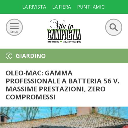
Skip
LA RIVISTA
LA FIERA
PUNTI AMICI
to
content
Ricerca
GIARDINO
GIARDINO
per:
ORTO
OLEO-MAC: GAMMA
PROFESSIONALE A BATTERIA 56 V.
FRUTTETO
MASSIME PRESTAZIONI, ZERO
COMPROMESSI
VIGNETO
ALLEVAMENTI