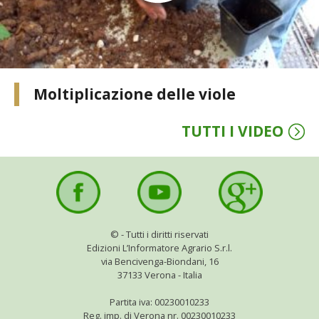
VIGNETO BIO
PENSA ALTERNATIVO
Moltiplicazione delle viole
GARDENA
TUTTI I VIDEO
VERONESI
RIMANI A CONTATTO CON LA NATURA
CRESCERE INSIEME
©
- Tutti i diritti riservati
ARCHMAN
Edizioni L’Informatore Agrario S.r.l.
via Bencivenga-Biondani, 16
37133 Verona - Italia
VITA IN CAMPAGNA LA FIERA
Partita iva: 00230010233
NATURALMENTE
Reg. imp. di Verona nr. 00230010233