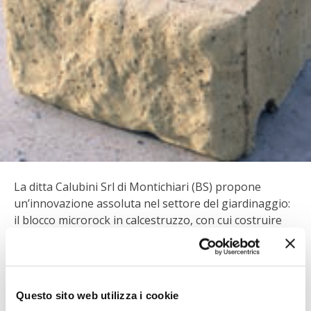
BIODIVERSITÀ
CUCINA
PRODOTTI
FARFALLE DELLA CAMPAGNA
PICCOLO POLLAIO
STORIE DEI LETTORI
La ditta Calubini Srl di Montichiari (BS) propone
un’innovazione assoluta nel settore del giardinaggio:
CONSERVARE LA FRUTTA
il blocco microrock in calcestruzzo, con cui costruire
facilmente muretti, aiuole e fioriere a secco, dal
CONSERVE DELL’ORTO
sorprendente effetto pietra. I blocchi sono lunghi 30
cm, alti 16 cm e profondi 25 cm; grazie alla loro forma
FACEM
sono ideali per realizzare muretti sia rettilinei sia
Questo sito web utilizza i cookie
curvi, in tempi velocissimi (fino a 7 m2/ora!).