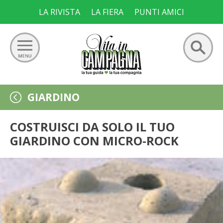
Skip
LA RIVISTA
LA FIERA
PUNTI AMICI
to
content
Ricerca
GIARDINO
GIARDINO
per:
ORTO
COSTRUISCI DA SOLO IL TUO
GIARDINO CON MICRO-ROCK
FRUTTETO
VIGNETO
ALLEVAMENTI