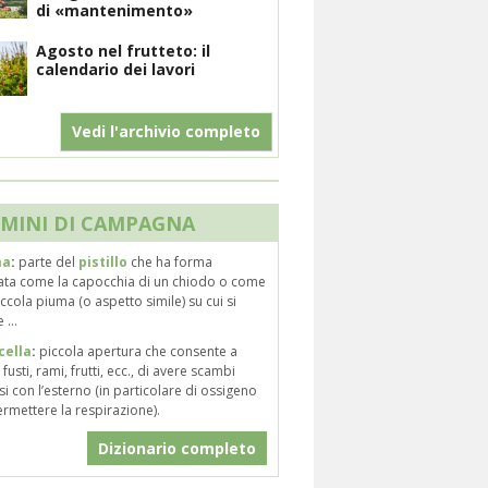
di «mantenimento»
Agosto nel frutteto: il
calendario dei lavori
Vedi l'archivio completo
MINI DI CAMPAGNA
ma
:
parte del
pistillo
che ha forma
gata come la capocchia di un chiodo o come
ccola piuma (o aspetto simile) su cui si
 ...
cella
:
piccola apertura che consente a
, fusti, rami, frutti, ecc., di avere scambi
i con l’esterno (in particolare di ossigeno
rmettere la respirazione).
Dizionario completo