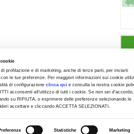
 cookie
di profilazione e di marketing, anche di terze parti, per inviarti
a con le tue preferenze. Per maggiori informazioni sui cookie utiliz
ESPLORA VITA IN CAMPAGNA
SEZIONI
alità di configurazione
clicca qui
e consulta la nostra cookie pol
Chi siamo
Note legali
Giardino
Allevamenti
I acconsenti all’utilizzo di tutti i cookie. Se non sei d’accordo,
Contatti
Privacy-
Orto
Cucina
liccando su RIFIUTA, o esprimere delle preferenze selezionando le
Cookie
Pubblicità
Frutteto
Prodotti
esideri accettare e cliccando ACCETTA SELEZIONATI.
Accessibilità
Mappa del
Vigneto
Gestione
to
delle segnalazioni
Preferenze
Statistiche
Marketing