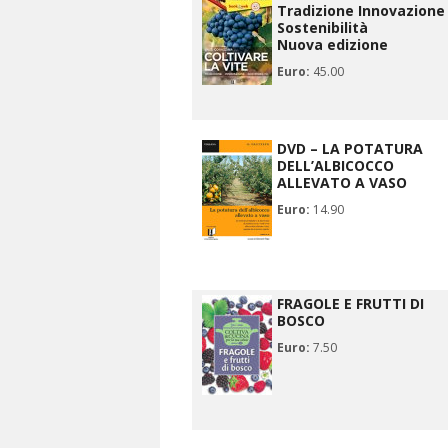
Tradizione Innovazione
Sostenibilità
Nuova edizione
Euro:
45.00
DVD – LA POTATURA
DELL’ALBICOCCO
ALLEVATO A VASO
Euro:
14.90
FRAGOLE E FRUTTI DI
BOSCO
Euro:
7.50