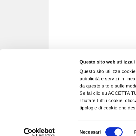
Questo sito web utilizza i
Questo sito utilizza cookie 
pubblicità e servizi in line
VITA IN CAMPAGNA
da questo sito e sulle mod
© 2026 - Tutti i diritti riservati
Se fai clic su ACCETTA TUTT
Edizioni L'Informatore Agrario S.r.l.
rifiutare tutti i cookie, c
Via Bencivenga-Biondani, 16
tipologie di cookie che d
37133 Verona - Italia
si
Partita iva: 00230010233
Reg. imp. di Verona nr. 00230010233
Selezione
Capitale sociale: Euro 510.000,00 i.v.
Necessari
del