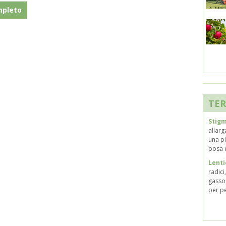
mpleto
TER
Stig
allar
una pi
posa e
Lenti
radici
gassos
per pe