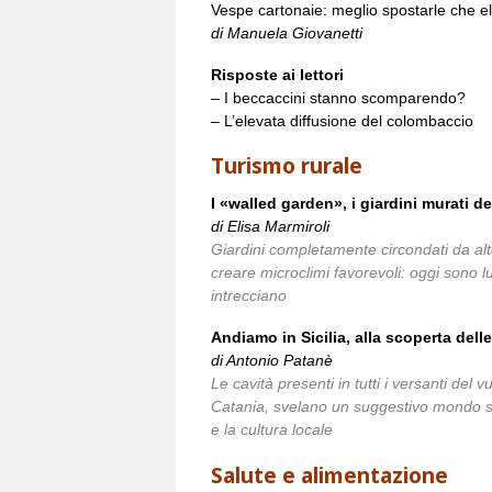
Vespe cartonaie: meglio spostarle che el
di Manuela Giovanetti
Risposte ai lettori
– I beccaccini stanno scomparendo?
– L’elevata diffusione del colombaccio
Turismo rurale
I «walled garden», i giardini murati de
di Elisa Marmiroli
Giardini completamente circondati da alte
creare microclimi favorevoli: oggi sono lu
intrecciano
Andiamo in Sicilia, alla scoperta dell
di Antonio Patanè
Le cavità presenti in tutti i versanti del
Catania, svelano un suggestivo mondo sot
e la cultura locale
Salute e alimentazione