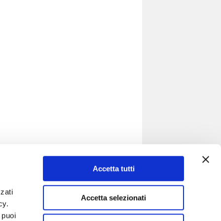
Accetta tutti
zati
SOCIAL
Accetta selezionati
icy.
Segui anche i nostri profili social per
 puoi