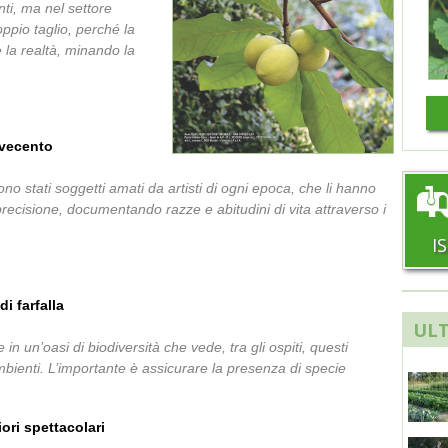
onti, ma nel settore
pio taglio, perché la
e la realtà, minando la
Novecento
o stati soggetti amati da artisti di ogni epoca, che li hanno
 precisione, documentando razze e abitudini di vita attraverso i
I
i farfalla
ULT
 un’oasi di biodiversità che vede, tra gli ospiti, questi
ambienti. L’importante è assicurare la presenza di specie
ori spettacolari