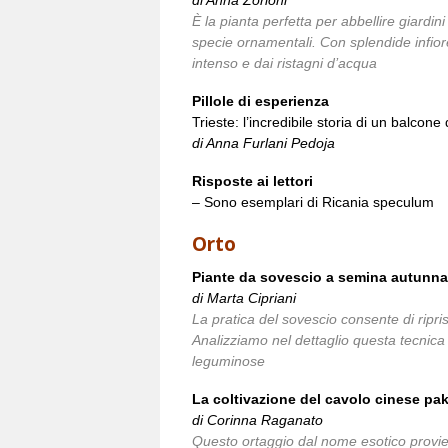
di Anna Zorloni
È la pianta perfetta per abbellire giardini
specie ornamentali. Con splendide infiore
intenso e dai ristagni d’acqua
Pillole di esperienza
Trieste: l’incredibile storia di un balcone
di Anna Furlani Pedoja
Risposte ai lettori
– Sono esemplari di Ricania speculum
Orto
Piante da sovescio a semina autunnale
di Marta Cipriani
La pratica del sovescio consente di ripris
Analizziamo nel dettaglio questa tecnica
leguminose
La coltivazione del cavolo cinese pa
di Corinna Raganato
Questo ortaggio dal nome esotico provien