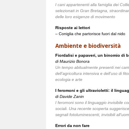
I cani appartenenti alla famiglia dei Colli
selezionati in Gran Bretagna, straordinar
delle loro esigenze di movimento
Risposte ai lettori
– Coniglia che partorisce fuori dal nido
Ambiente e biodiversità
Fiordalisi e papaveri, un binomio di 
di Maurizio Bonora
Un tempo abitualmente presenti nei campi
dell’agricoltura intensiva e dell’uso di fi
ecologia e arte
I feromoni e gli ultravioletti: il lingu
di Davide Zanin
I feromoni sono il linguaggio invisibile co
sociali. Una recente scoperta suggerisc
segnali fotoluminescenti, invisibili all’uo
Errori da non fare