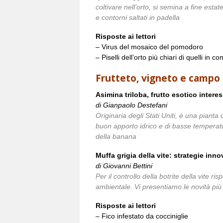
coltivare nell’orto, si semina a fine esta
e contorni saltati in padella
Risposte ai lettori
– Virus del mosaico del pomodoro
– Piselli dell’orto più chiari di quelli in 
Frutteto, vigneto e campo
Asimina triloba, frutto esotico interes
di Gianpaolo Destefani
Originaria degli Stati Uniti, è una pianta 
buon apporto idrico e di basse temperatur
della banana
Muffa grigia della vite: strategie inn
di Giovanni Bettini
Per il controllo della botrite della vite r
ambientale. Vi presentiamo le novità più re
Risposte ai lettori
– Fico infestato da cocciniglie