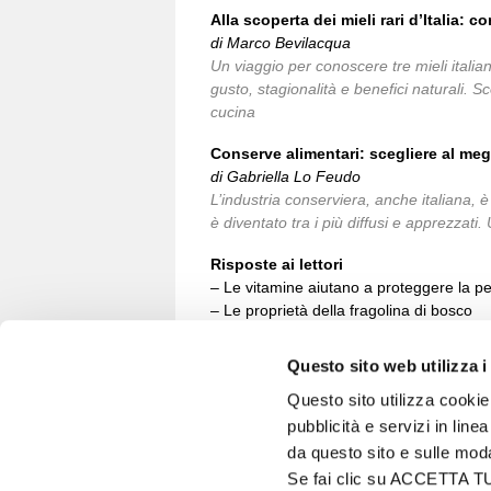
Alla scoperta dei mieli rari d’Italia: c
di Marco Bevilacqua
Un viaggio per conoscere tre mieli italia
gusto, stagionalità e benefici naturali. Sco
cucina
Conserve alimentari: scegliere al meg
di Gabriella Lo Feudo
L’industria conserviera, anche italiana, è
è diventato tra i più diffusi e apprezzati.
Risposte ai lettori
– Le vitamine aiutano a proteggere la pe
– Le proprietà della fragolina di bosco
Questo sito web utilizza i
Questo sito utilizza cookie 
pubblicità e servizi in line
VITA IN CAMPAGNA
da questo sito e sulle mod
© 2026 - Tutti i diritti riservati
Se fai clic su ACCETTA TUTT