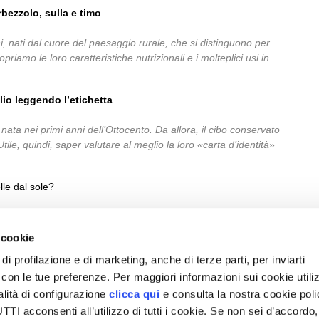
orbezzolo, sulla e timo
ni, nati dal cuore del paesaggio rurale, che si distinguono per
priamo le loro caratteristiche nutrizionali e i molteplici usi in
lio leggendo l’etichetta
 nata nei primi anni dell’Ottocento. Da allora, il cibo conservato
 Utile, quindi, saper valutare al meglio la loro «carta d’identità»
lle dal sole?
 cookie
di profilazione e di marketing, anche di terze parti, per inviarti
a con le tue preferenze. Per maggiori informazioni sui cookie utiliz
ESPLORA VITA IN CAMPAGNA
SEZIONI
alità di configurazione
clicca qui
e consulta la nostra cookie pol
Chi siamo
Note legali
Giardino
Allevamenti
I acconsenti all’utilizzo di tutti i cookie. Se non sei d’accordo,