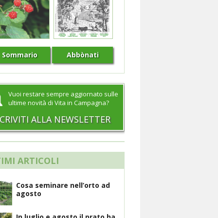
Sommario
Abbònati
Vuoi restare sempre aggiornato sulle
ultime novità di Vita in Campagna?
SCRIVITI ALLA NEWSLETTER
IMI ARTICOLI
Cosa seminare nell’orto ad
agosto
In luglio e agosto il prato ha