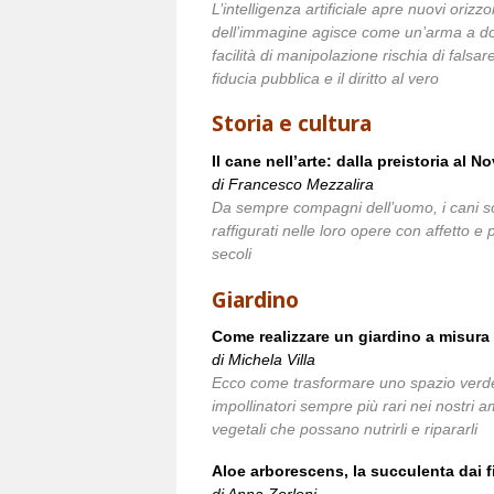
L’intelligenza artificiale apre nuovi orizz
dell’immagine agisce come un’arma a dop
facilità di manipolazione rischia di falsar
fiducia pubblica e il diritto al vero
Storia e cultura
Il cane nell’arte: dalla preistoria al 
di Francesco Mezzalira
Da sempre compagni dell’uomo, i cani son
raffigurati nelle loro opere con affetto e
secoli
Giardino
Come realizzare un giardino a misura d
di Michela Villa
Ecco come trasformare uno spazio verde in
impollinatori sempre più rari nei nostri 
vegetali che possano nutrirli e ripararli
Aloe arborescens, la succulenta dai fi