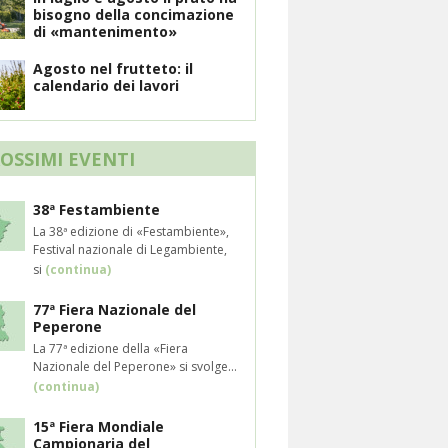
bisogno della concimazione
di «mantenimento»
Agosto nel frutteto: il
calendario dei lavori
ROSSIMI EVENTI
38ª Festambiente
La 38ª edizione di «Festambiente»,
Festival nazionale di Legambiente,
si
(continua)
77ª Fiera Nazionale del
Peperone
La 77ª edizione della «Fiera
Nazionale del Peperone» si svolge...
(continua)
15ª Fiera Mondiale
Campionaria del