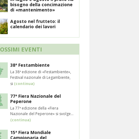
bisogno della concimazione
di «mantenimento»
Agosto nel frutteto: il
calendario dei lavori
ROSSIMI EVENTI
38ª Festambiente
La 38ª edizione di «Festambiente»,
Festival nazionale di Legambiente,
si
(continua)
77ª Fiera Nazionale del
Peperone
La 77ª edizione della «Fiera
Nazionale del Peperone» si svolge...
(continua)
15ª Fiera Mondiale
Campionaria del