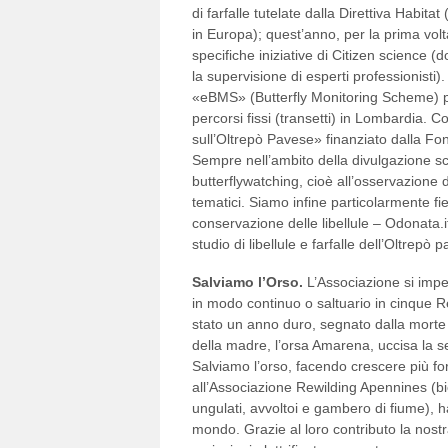
di farfalle tutelate dalla Direttiva Habit
in Europa); quest’anno, per la prima volt
specifiche iniziative di Citizen science (d
la supervisione di esperti professionist
«eBMS» (Butterfly Monitoring Scheme) pe
percorsi fissi (transetti) in Lombardia. 
sull’Oltrepò Pavese» finanziato dalla Fon
Sempre nell’ambito della divulgazione sc
butterflywatching, cioè all’osservazione di
tematici. Siamo infine particolarmente fie
conservazione delle libellule – Odonata.
studio di libellule e farfalle dell’Oltrepò 
Salviamo l’Orso.
L’Associazione si impe
in modo continuo o saltuario in cinque R
stato un anno duro, segnato dalla morte
della madre, l’orsa Amarena, uccisa la s
Salviamo l’orso, facendo crescere più for
all’Associazione Rewilding Apennines (b
ungulati, avvoltoi e gambero di fiume), h
mondo. Grazie al loro contributo la nostra