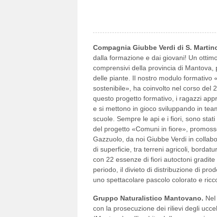
Compagnia Giubbe Verdi di S. Martino
dalla formazione e dai giovani! Un ottimo
comprensivi della provincia di Mantova,
delle piante. Il nostro modulo formativo
sostenibile», ha coinvolto nel corso del 2
questo progetto formativo, i ragazzi appr
e si mettono in gioco sviluppando in team
scuole. Sempre le api e i fiori, sono stati
del progetto «Comuni in fiore», promosso
Gazzuolo, da noi Giubbe Verdi in collabor
di superficie, tra terreni agricoli, borda
con 22 essenze di fiori autoctoni gradite 
periodo, il divieto di distribuzione di pro
uno spettacolare pascolo colorato e ricco 
Gruppo Naturalistico Mantovano.
Nel 
con la prosecuzione dei rilievi degli ucce