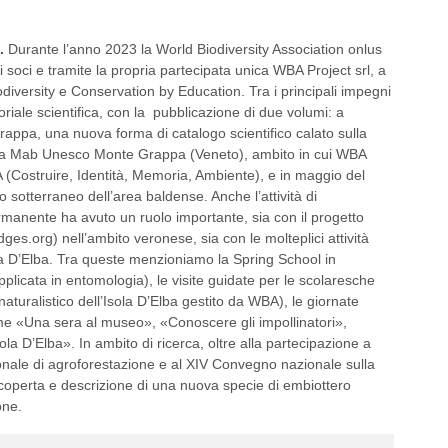
.
Durante l’anno 2023 la World Biodiversity Association onlus
ri soci e tramite la propria partecipata unica WBA Project srl, a
diversity e Conservation by Education. Tra i principali impegni
toriale scientifica, con la pubblicazione di due volumi: a
appa, una nuova forma di catalogo scientifico calato sulla
erva Mab Unesco Monte Grappa (Veneto), ambito in cui WBA
A (Costruire, Identità, Memoria, Ambiente), e in maggio del
sotterraneo dell’area baldense. Anche l’attività di
rmanente ha avuto un ruolo importante, sia con il progetto
ges.org) nell’ambito veronese, sia con le molteplici attività
la D’Elba. Tra queste menzioniamo la Spring School in
plicata in entomologia), le visite guidate per le scolaresche
turalistico dell’Isola D’Elba gestito da WBA), le giornate
me «Una sera al museo», «Conoscere gli impollinatori»,
la D’Elba». In ambito di ricerca, oltre alla partecipazione a
zionale di agroforestazione e al XIV Convegno nazionale sulla
a scoperta e descrizione di una nuova specie di embiottero
one.