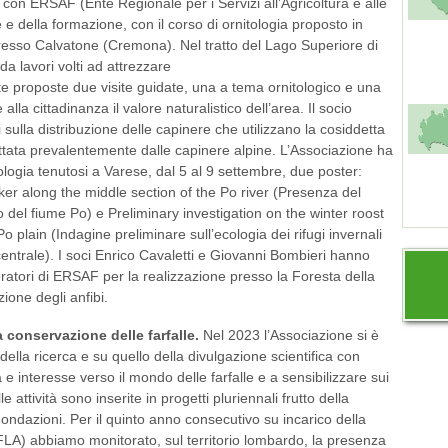
con ERSAF (Ente Regionale per i Servizi all’Agricoltura e alle
 e della formazione, con il corso di ornitologia proposto in
presso Calvatone (Cremona). Nel tratto del Lago Superiore di
a lavori volti ad attrezzare
e proposte due visite guidate, una a tema ornitologico e una
alla cittadinanza il valore naturalistico dell’area. Il socio
ti sulla distribuzione delle capinere che utilizzano la cosiddetta
ottata prevalentemente dalle capinere alpine. L’Associazione ha
logia tenutosi a Varese, dal 5 al 9 settembre, due poster:
er along the middle section of the Po river (Presenza del
o del fiume Po) e Preliminary investigation on the winter roost
o plain (Indagine preliminare sull’ecologia dei rifugi invernali
ntrale). I soci Enrico Cavaletti e Giovanni Bombieri hanno
eratori di ERSAF per la realizzazione presso la Foresta della
ione degli anfibi.
a conservazione delle farfalle.
Nel 2023 l’Associazione si è
ella ricerca e su quello della divulgazione scientifica con
à e interesse verso il mondo delle farfalle e a sensibilizzare sui
le attività sono inserite in progetti pluriennali frutto della
ondazioni. Per il quinto anno consecutivo su incarico della
A) abbiamo monitorato, sul territorio lombardo, la presenza