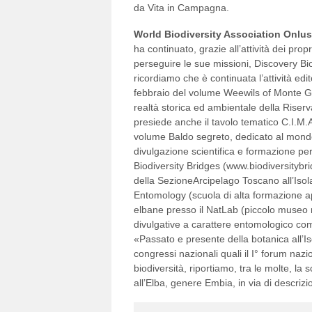
da Vita in Campagna.
World Biodiversity Association Onlus
ha continuato, grazie all’attività dei prop
perseguire le sue missioni, Discovery Bio
ricordiamo che è continuata l’attività edi
febbraio del volume Weewils of Monte Gr
realtà storica ed ambientale della Ris
presiede anche il tavolo tematico C.I.M.
volume Baldo segreto, dedicato al mondo 
divulgazione scientifica e formazione pe
Biodiversity Bridges (www.biodiversitybrid
della SezioneArcipelago Toscano all’Iso
Entomology (scuola di alta formazione ap
elbane presso il NatLab (piccolo museo na
divulgative a carattere entomologico co
«Passato e presente della botanica all’Iso
congressi nazionali quali il I° forum na
biodiversità, riportiamo, tra le molte, l
all’Elba, genere Embia, in via di descrizi