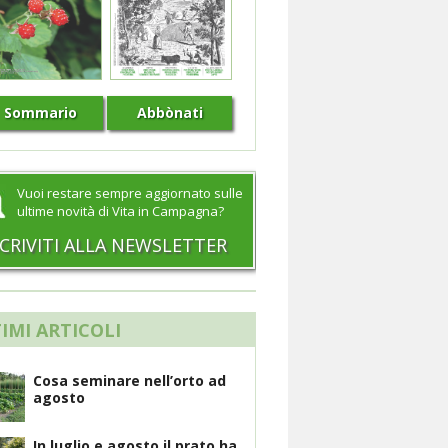
Sommario
Abbònati
Vuoi restare sempre aggiornato sulle
ultime novità di Vita in Campagna?
SCRIVITI ALLA NEWSLETTER
IMI ARTICOLI
Cosa seminare nell’orto ad
agosto
In luglio e agosto il prato ha