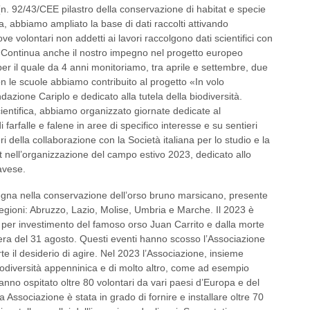
at (n. 92/43/CEE pilastro della conservazione di habitat e specie
a, abbiamo ampliato la base di dati raccolti attivando
ove volontari non addetti ai lavori raccolgono dati scientifici con
i). Continua anche il nostro impegno nel progetto europeo
r il quale da 4 anni monitoriamo, tra aprile e settembre, due
Con le scuole abbiamo contribuito al progetto «In volo
dazione Cariplo e dedicato alla tutela della biodiversità.
ientifica, abbiamo organizzato giornate dedicate al
 farfalle e falene in aree di specifico interesse e su sentieri
ri della collaborazione con la Società italiana per lo studio e la
it nell’organizzazione del campo estivo 2023, dedicato allo
pavese.
gna nella conservazione dell’orso bruno marsicano, presente
egioni: Abruzzo, Lazio, Molise, Umbria e Marche. Il 2023 è
 per investimento del famoso orso Juan Carrito e dalla morte
era del 31 agosto. Questi eventi hanno scosso l’Associazione
te il desiderio di agire. Nel 2023 l’Associazione, insieme
iodiversità appenninica e di molto altro, come ad esempio
anno ospitato oltre 80 volontari da vari paesi d’Europa e del
 Associazione è stata in grado di fornire e installare oltre 70