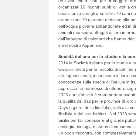
recinzioni elettrificate per proteggere arni
organizzati 10 incontri pubblici, volti a 
coesistenza con gli orsi. Oltre 70 cani d
organizzate 10 giornate dedicate alla pot
dell’acqua piovana abbandonate ed in dis
animali morissero affogati al loro interno
dall’impegno di volontari che hanno deciso
e del nostro Appennino.
Società italiana per lo studio e la co
2014 la Società italiana per lo studio e la
www.ornitho.it per la raccolta di dati faunis
altri appassionati, inseriscono le loro o
conoscenze sulle specie di libellule in It
approccio ha permesso di ottenere segnal
2023 quest’attività è stata portata avant
la qualità dei dati per le province di lor
Days (i giorni della libellula), volti alla
libellule e dei loro habitat . Nel 2023 s
Sicilia per far conoscere al grande pubbl
ecologia, biologia e status di conservazio
un buon riscontro, con complessivamente