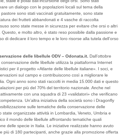
e, stalle e pollai dall’incursione degli orsi. Sono stati
creare un dialogo con le popolazioni locali sul tema della
a pastore sono stati vaccinati gratuitamente, sono state
atura dei frutteti abbandonati e 4 vasche di raccolta
uso sono state messe in sicurezza per evitare che orsi o altri
. Questo, e molto altro, è stato reso possibile dalla passione e
 di dedicare il loro tempo e le loro risorse alla tutela dell’orso
nservazione delle libellule ODV – Odonata.it.
Dall’ottobre
 conservazione delle libellule utilizza la piattaforma Internet
tici per il progetto «Atlante delle libellule italiane». I soci, e
sservazioni sul campo e contribuiscono così a migliorare le
alia. Ogni anno sono stati raccolti in media 15.000 dati e questo
azioni per più del 70% del territorio nazionale. Anche nel
i attivamente con una squadra di 23 «validatori» che verificano
o competenza. Un’altra iniziativa della società sono i Dragonfly
 sensibilizzazione sulle tematiche della conservazione delle
ono state organizzate attività in Lombardia, Veneto, Umbria e
ico il mondo delle libellule affrontando tematiche quali
ne delle specie in Italia. Le iniziative realizzate hanno avuto
 più di 180 partecipanti, anche grazie alla promozione offerta