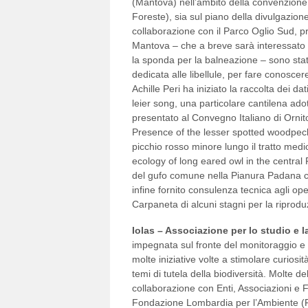
(Mantova) nell’ambito della convenzione 
Foreste), sia sul piano della divulgazione
collaborazione con il Parco Oglio Sud, 
Mantova – che a breve sarà interessato d
la sponda per la balneazione – sono stat
dedicata alle libellule, per fare conoscere 
Achille Peri ha iniziato la raccolta dei da
leier song, una particolare cantilena ad
presentato al Convegno Italiano di Ornito
Presence of the lesser spotted woodpeck
picchio rosso minore lungo il tratto medi
ecology of long eared owl in the central P
del gufo comune nella Pianura Padana ce
infine fornito consulenza tecnica agli op
Carpaneta di alcuni stagni per la riproduz
Iolas – Associazione per lo studio e l
impegnata sul fronte del monitoraggio e d
molte iniziative volte a stimolare curiosit
temi di tutela della biodiversità. Molte del
collaborazione con Enti, Associazioni e F
Fondazione Lombardia per l’Ambiente (FL