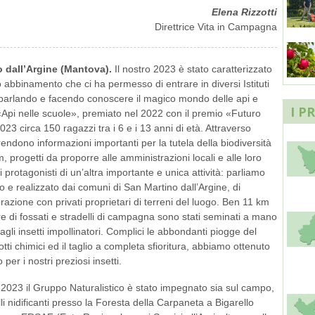
Elena Rizzotti
Direttrice Vita in Campagna
 dall’Argine (Mantova).
Il nostro 2023 è stato caratterizzato
 abbinamento che ci ha permesso di entrare in diversi Istituti
 parlando e facendo conoscere il magico mondo delle api e
I P
 «Api nelle scuole», premiato nel 2022 con il premio «Futuro
023 circa 150 ragazzi tra i 6 e i 13 anni di età. Attraverso
endono informazioni importanti per la tutela della biodiversità
, progetti da proporre alle amministrazioni locali e alle loro
 i protagonisti di un’altra importante e unica attività: parliamo
 e realizzato dai comuni di San Martino dall’Argine, di
azione con privati proprietari di terreni del luogo. Ben 11 km
ture di fossati e stradelli di campagna sono stati seminati a mano
agli insetti impollinatori. Complici le abbondanti piogge del
dotti chimici ed il taglio a completa sfioritura, abbiamo ottenuto
per i nostri preziosi insetti.
2023 il Gruppo Naturalistico è stato impegnato sia sul campo,
lli nidificanti presso la Foresta della Carpaneta a Bigarello