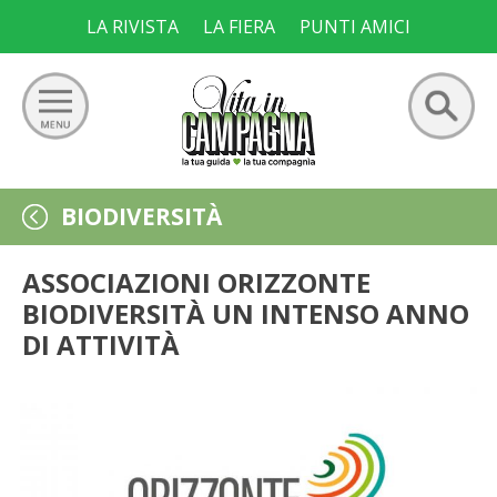
Skip
LA RIVISTA
LA FIERA
PUNTI AMICI
to
content
Ricerca
GIARDINO
BIODIVERSITÀ
per:
ORTO
ASSOCIAZIONI ORIZZONTE
BIODIVERSITÀ UN INTENSO ANNO
FRUTTETO
DI ATTIVITÀ
VIGNETO
ALLEVAMENTI