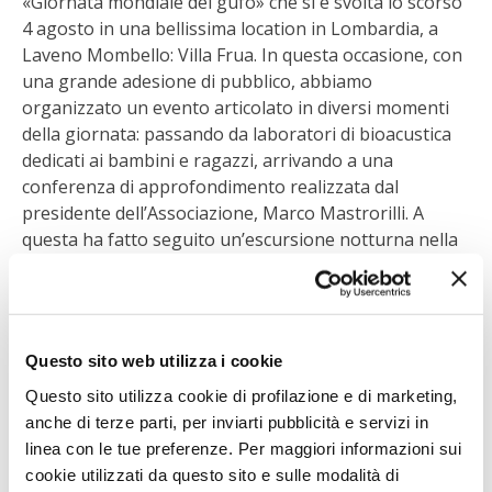
«Giornata mondiale del gufo» che si è svolta lo scorso
4 agosto in una bellissima location in Lombardia, a
I PARTNER DI VITA IN CAMPAGNA
Laveno Mombello: Villa Frua. In questa occasione, con
una grande adesione di pubblico, abbiamo
RASIKAL
organizzato un evento articolato in diversi momenti
della giornata: passando da laboratori di bioacustica
BIOGENTS
dedicati ai bambini e ragazzi, arrivando a una
conferenza di approfondimento realizzata dal
presidente dell’Associazione, Marco Mastrorilli. A
questa ha fatto seguito un’escursione notturna nella
quale i partecipanti hanno goduto del contatto
ravvicinato con gli allocchi dei boschi di Laveno. I
rapaci notturni del resto sono animali che da secoli
sono vittime di persecuzioni, superstizioni e luoghi
Questo sito web utilizza i cookie
comuni e la divulgazione è il processo migliore per
poterli salvaguardare. Per questo motivo
Questo sito utilizza cookie di profilazione e di marketing,
l’Associazione ha organizzato nel corso dell’anno
anche di terze parti, per inviarti pubblicità e servizi in
momenti diversi di aggregazione in sinergia con
linea con le tue preferenze. Per maggiori informazioni sui
parchi e altre Associazioni dando vita a eventi chiamati
cookie utilizzati da questo sito e sulle modalità di