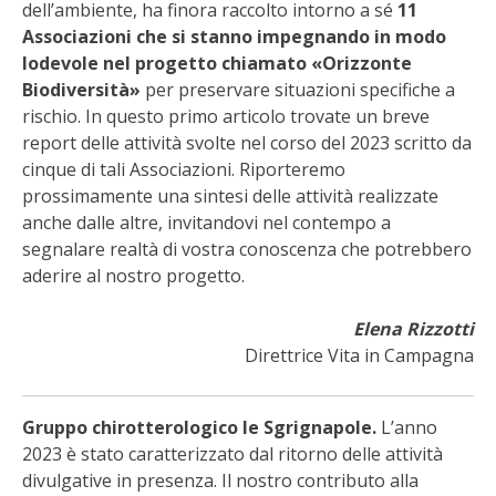
dell’ambiente, ha finora raccolto intorno a sé
11
STIHL
Associazioni che si stanno impegnando in modo
lodevole nel progetto chiamato «Orizzonte
BLUMEN
Biodiversità»
per preservare situazioni specifiche a
rischio. In questo primo articolo trovate un breve
NOCCIOLA DI CALABRIA
report delle attività svolte nel corso del 2023 scritto da
cinque di tali Associazioni. Riporteremo
PELLENC
prossimamente una sintesi delle attività realizzate
anche dalle altre, invitandovi nel contempo a
MEDICINA DEI SEMPLICI
segnalare realtà di vostra conoscenza che potrebbero
aderire al nostro progetto.
SCONTI NOVEMBRE
Elena Rizzotti
COMPO
Direttrice Vita in Campagna
HUSQVARNA
Gruppo chirotterologico le Sgrignapole.
L’anno
2023 è stato caratterizzato dal ritorno delle attività
ZAPI GARDEN
divulgative in presenza. Il nostro contributo alla