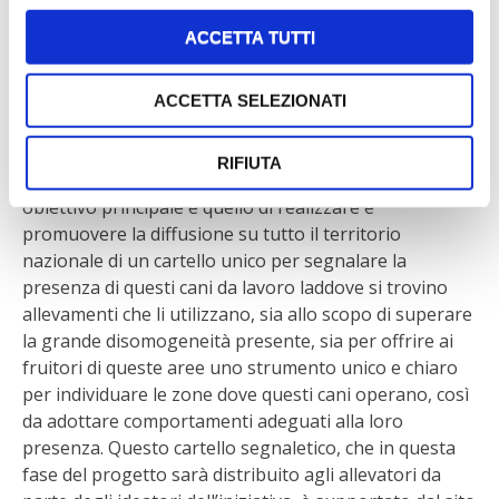
corrette pratiche di approccio alla natura nel rispetto
ACCETTA TUTTI
di essa e della fauna che la abita. Con l’obiettivo di
dare un contributo concreto alla coesistenza tra lupo
ed attività zootecniche, a partire dal 2021 «Io non ho
ACCETTA SELEZIONATI
paura del lupo» insieme all’Associazione DifesAttiva,
alla cooperativa Eliante e al Progetto Pasturs, hanno
RIFIUTA
dato vita al progetto «Cani protezione bestiame» il cui
obiettivo principale è quello di realizzare e
promuovere la diffusione su tutto il territorio
nazionale di un cartello unico per segnalare la
presenza di questi cani da lavoro laddove si trovino
allevamenti che li utilizzano, sia allo scopo di superare
la grande disomogeneità presente, sia per offrire ai
fruitori di queste aree uno strumento unico e chiaro
per individuare le zone dove questi cani operano, così
da adottare comportamenti adeguati alla loro
presenza. Questo cartello segnaletico, che in questa
fase del progetto sarà distribuito agli allevatori da