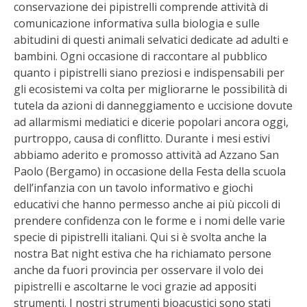
conservazione dei pipistrelli comprende attività di
BENZA
comunicazione informativa sulla biologia e sulle
abitudini di questi animali selvatici dedicate ad adulti e
ORTO BIO – TECNICHE DI COLTIVAZIONE
bambini. Ogni occasione di raccontare al pubblico
quanto i pipistrelli siano preziosi e indispensabili per
THERMACELL
gli ecosistemi va colta per migliorarne le possibilità di
tutela da azioni di danneggiamento e uccisione dovute
TAP TRAP
ad allarmismi mediatici e dicerie popolari ancora oggi,
purtroppo, causa di conflitto. Durante i mesi estivi
IL MIO ORTO
abbiamo aderito e promosso attività ad Azzano San
Paolo (Bergamo) in occasione della Festa della scuola
dell’infanzia con un tavolo informativo e giochi
ANIMALI UMANI E NON UMANI
educativi che hanno permesso anche ai più piccoli di
prendere confidenza con le forme e i nomi delle varie
IL MIO 2025
specie di pipistrelli italiani. Qui si è svolta anche la
nostra Bat night estiva che ha richiamato persone
COLTIVARE L’OLIVO
anche da fuori provincia per osservare il volo dei
pipistrelli e ascoltarne le voci grazie ad appositi
CORMIK
strumenti. I nostri strumenti bioacustici sono stati