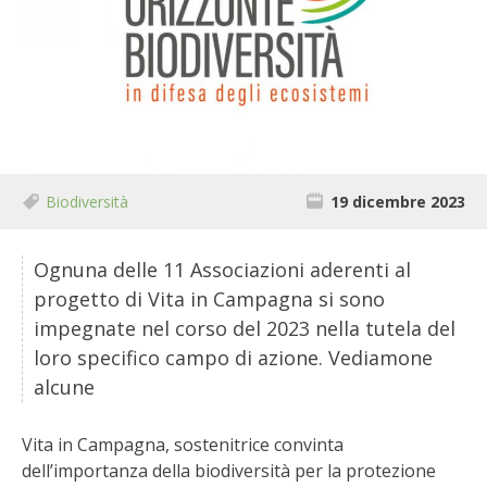
BIODIVERSITÀ
CUCINA
PRODOTTI
FARFALLE DELLA CAMPAGNA
Biodiversità
19 dicembre 2023
PICCOLO POLLAIO
Ognuna delle 11 Associazioni aderenti al
STORIE DEI LETTORI
progetto di Vita in Campagna si sono
impegnate nel corso del 2023 nella tutela del
CONSERVARE LA FRUTTA
loro specifico campo di azione. Vediamone
alcune
CONSERVE DELL’ORTO
FACEM
Vita in Campagna, sostenitrice convinta
dell’importanza della biodiversità per la protezione