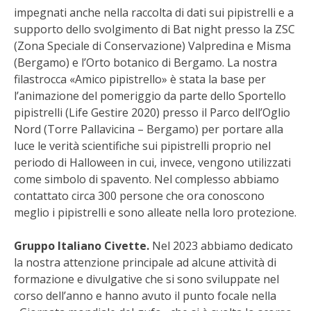
impegnati anche nella raccolta di dati sui pipistrelli e a
VIGNETO BIO
supporto dello svolgimento di Bat night presso la ZSC
(Zona Speciale di Conservazione) Valpredina e Misma
PENSA ALTERNATIVO
(Bergamo) e l’Orto botanico di Bergamo. La nostra
filastrocca «Amico pipistrello» è stata la base per
GARDENA
l’animazione del pomeriggio da parte dello Sportello
pipistrelli (Life Gestire 2020) presso il Parco dell’Oglio
VERONESI
Nord (Torre Pallavicina – Bergamo) per portare alla
luce le verità scientifiche sui pipistrelli proprio nel
periodo di Halloween in cui, invece, vengono utilizzati
RIMANI A CONTATTO CON LA NATURA
come simbolo di spavento. Nel complesso abbiamo
contattato circa 300 persone che ora conoscono
CRESCERE INSIEME
meglio i pipistrelli e sono alleate nella loro protezione.
ARCHMAN
Gruppo Italiano Civette.
Nel 2023 abbiamo dedicato
la nostra attenzione principale ad alcune attività di
VITA IN CAMPAGNA LA FIERA
formazione e divulgative che si sono sviluppate nel
corso dell’anno e hanno avuto il punto focale nella
NATURALMENTE