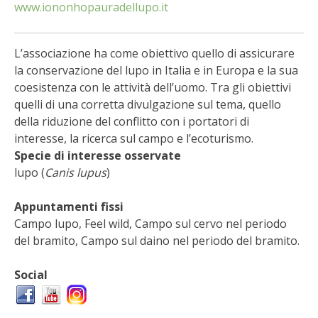
BIODIVERSITÀ
www.iononhopauradellupo.it
CUCINA
L’associazione ha come obiettivo quello di assicurare
la conservazione del lupo in Italia e in Europa e la sua
PRODOTTI
coesistenza con le attività dell’uomo. Tra gli obiettivi
quelli di una corretta divulgazione sul tema, quello
FARFALLE DELLA CAMPAGNA
della riduzione del conflitto con i portatori di
interesse, la ricerca sul campo e l’ecoturismo.
PICCOLO POLLAIO
Specie di interesse osservate
lupo (
Canis lupus
)
STORIE DEI LETTORI
Appuntamenti fissi
CONSERVARE LA FRUTTA
Campo lupo, Feel wild, Campo sul cervo nel periodo
del bramito, Campo sul daino nel periodo del bramito.
CONSERVE DELL’ORTO
Social
FACEM