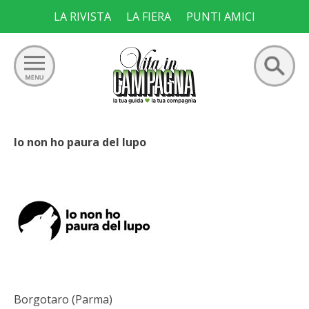
Skip
LA RIVISTA
LA FIERA
PUNTI AMICI
to
content
Ricerca
GIARDINO
per:
Io non ho paura del lupo
ORTO
FRUTTETO
VIGNETO
ALLEVAMENTI
Borgotaro (Parma)