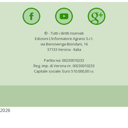
STIHL
BLUMEN
NOCCIOLA DI CALABRIA
©
- Tutti i diritti riservati
Edizioni L’Informatore Agrario S.r.l.
via Bencivenga-Biondani, 16
PELLENC
37133 Verona - Italia
Partita iva: 00230010233
MEDICINA DEI SEMPLICI
Reg. imp. di Verona nr. 00230010233
Capitale sociale: Euro 510.000,00 i.v.
SCONTI NOVEMBRE
COMPO
HUSQVARNA
2026
ZAPI GARDEN