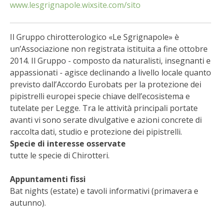
BIODIVERSITÀ
www.lesgrignapole.wixsite.com/sito
CUCINA
Il Gruppo chirotterologico «Le Sgrignapole» è
un’Associazione non registrata istituita a fine ottobre
PRODOTTI
2014. Il Gruppo - composto da naturalisti, insegnanti e
appassionati - agisce declinando a livello locale quanto
FARFALLE DELLA CAMPAGNA
previsto dall’Accordo Eurobats per la protezione dei
pipistrelli europei specie chiave dell’ecosistema e
PICCOLO POLLAIO
tutelate per Legge. Tra le attività principali portate
avanti vi sono serate divulgative e azioni concrete di
STORIE DEI LETTORI
raccolta dati, studio e protezione dei pipistrelli.
Specie di interesse osservate
CONSERVARE LA FRUTTA
tutte le specie di Chirotteri.
CONSERVE DELL’ORTO
Appuntamenti fissi
Bat nights (estate) e tavoli informativi (primavera e
FACEM
autunno).