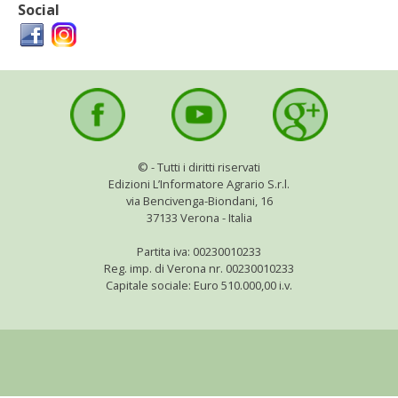
STIHL
Social
BLUMEN
NOCCIOLA DI CALABRIA
PELLENC
©
- Tutti i diritti riservati
Edizioni L’Informatore Agrario S.r.l.
MEDICINA DEI SEMPLICI
via Bencivenga-Biondani, 16
37133 Verona - Italia
SCONTI NOVEMBRE
Partita iva: 00230010233
Reg. imp. di Verona nr. 00230010233
COMPO
Capitale sociale: Euro 510.000,00 i.v.
HUSQVARNA
ZAPI GARDEN