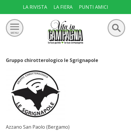
Skip
LA RIVISTA
LA FIERA
PUNTI AMICI
to
content
Ricerca
GIARDINO
per:
Gruppo chirotterologico le Sgrignapole
ORTO
FRUTTETO
VIGNETO
ALLEVAMENTI
Azzano San Paolo (Bergamo)