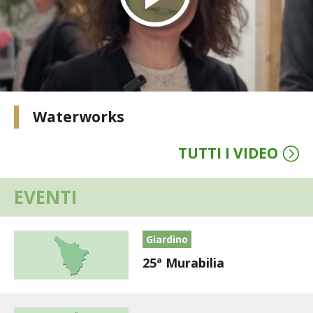
STIHL
BLUMEN
NOCCIOLA DI CALABRIA
PELLENC
Waterworks
MEDICINA DEI SEMPLICI
TUTTI I VIDEO
SCONTI NOVEMBRE
EVENTI
COMPO
Giardino
HUSQVARNA
25ª Murabilia
ZAPI GARDEN