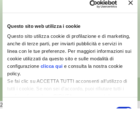
VIGNETO BIO
©
- Tutti i diritti riservati
PENSA ALTERNATIVO
Edizioni L’Informatore Agrario S.r.l.
Questo sito web utilizza i cookie
via Bencivenga-Biondani, 16
Questo sito utilizza cookie di profilazione e di marketing,
37133 Verona - Italia
GARDENA
anche di terze parti, per inviarti pubblicità e servizi in
Partita iva: 00230010233
linea con le tue preferenze. Per maggiori informazioni sui
Reg. imp. di Verona nr. 00230010233
VERONESI
cookie utilizzati da questo sito e sulle modalità di
Capitale sociale: Euro 510.000,00 i.v.
configurazione
clicca qui
e consulta la nostra cookie
RIMANI A CONTATTO CON LA NATURA
policy.
Se fai clic su ACCETTA TUTTI acconsenti all’utilizzo di
tutti i cookie. Se non sei d’accordo, puoi rifiutare tutti i
CRESCERE INSIEME
cookie, cliccando su RIFIUTA, o esprimere delle
preferenze selezionando le tipologie di cookie che
2026
ARCHMAN
Selezione
desideri accettare e cliccando ACCETTA SELEZIONATI.
Necessari
del
consenso
VITA IN CAMPAGNA LA FIERA
Preferenze
NATURALMENTE