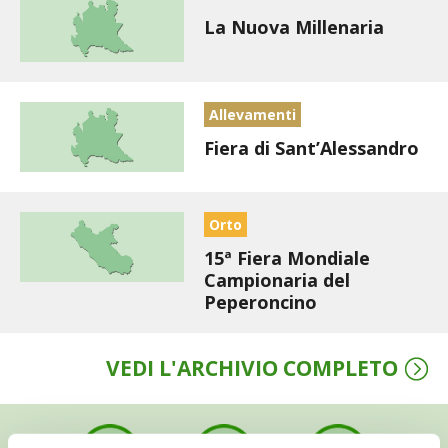
BENZA
La Nuova Millenaria
ORTO BIO – TECNICHE DI COLTIVAZIONE
Allevamenti
THERMACELL
Fiera di Sant’Alessandro
TAP TRAP
IL MIO ORTO
Orto
15ª Fiera Mondiale
ANIMALI UMANI E NON UMANI
Campionaria del
Peperoncino
IL MIO 2025
VEDI L'ARCHIVIO COMPLETO
COLTIVARE L’OLIVO
CORMIK