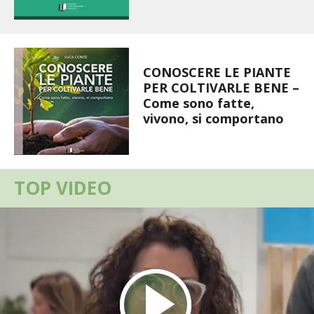
BIODIVERSITÀ
CUCINA
PRODOTTI
CONOSCERE LE PIANTE
PER COLTIVARLE BENE –
Come sono fatte,
FARFALLE DELLA CAMPAGNA
vivono, si comportano
PICCOLO POLLAIO
STORIE DEI LETTORI
TOP VIDEO
CONSERVARE LA FRUTTA
CONSERVE DELL’ORTO
FACEM