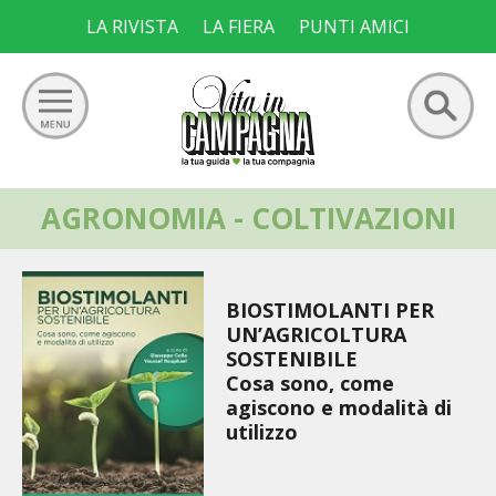
Skip
LA RIVISTA
LA FIERA
PUNTI AMICI
to
content
Ricerca
AGRONOMIA - COLTIVAZIONI
GIARDINO
per:
ORTO
BIOSTIMOLANTI PER
FRUTTETO
UN’AGRICOLTURA
SOSTENIBILE
VIGNETO
Cosa sono, come
agiscono e modalità di
utilizzo
ALLEVAMENTI