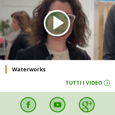
STIHL
BLUMEN
NOCCIOLA DI CALABRIA
PELLENC
MEDICINA DEI SEMPLICI
SCONTI NOVEMBRE
Waterworks
COMPO
TUTTI I VIDEO
HUSQVARNA
ZAPI GARDEN