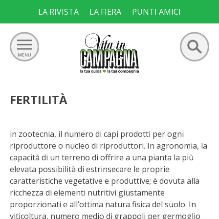
Skip
LA RIVISTA
LA FIERA
PUNTI AMICI
to
content
Ricerca
GIARDINO
FERTILITÀ
per:
ORTO
in zootecnia, il numero di capi prodotti per ogni
FRUTTETO
riproduttore o nucleo di riproduttori. In agronomia, la
capacità di un terreno di offrire a una pianta la più
VIGNETO
elevata possibilità di estrinsecare le proprie
caratteristiche vegetative e produttive; è dovuta alla
ricchezza di elementi nutritivi giustamente
ALLEVAMENTI
proporzionati e all’ottima natura fisica del suolo. In
viticoltura, numero medio di grappoli per germoglio