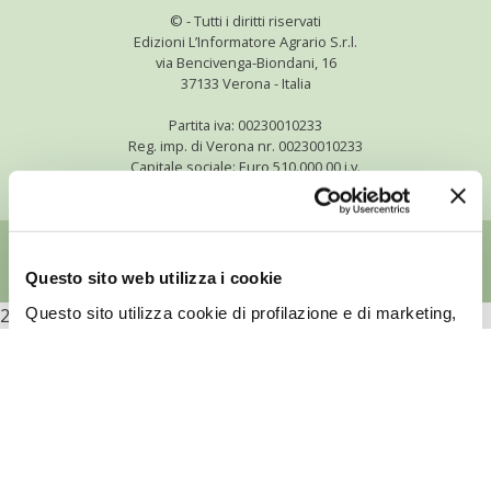
©
- Tutti i diritti riservati
BENZA
Edizioni L’Informatore Agrario S.r.l.
via Bencivenga-Biondani, 16
ORTO BIO – TECNICHE DI COLTIVAZIONE
37133 Verona - Italia
Partita iva: 00230010233
THERMACELL
Reg. imp. di Verona nr. 00230010233
Capitale sociale: Euro 510.000,00 i.v.
TAP TRAP
IL MIO ORTO
Questo sito web utilizza i cookie
ANIMALI UMANI E NON UMANI
Questo sito utilizza cookie di profilazione e di marketing,
2026
anche di terze parti, per inviarti pubblicità e servizi in
IL MIO 2025
linea con le tue preferenze. Per maggiori informazioni sui
cookie utilizzati da questo sito e sulle modalità di
COLTIVARE L’OLIVO
configurazione
clicca qui
e consulta la nostra cookie
policy.
CORMIK
Se fai clic su ACCETTA TUTTI acconsenti all’utilizzo di