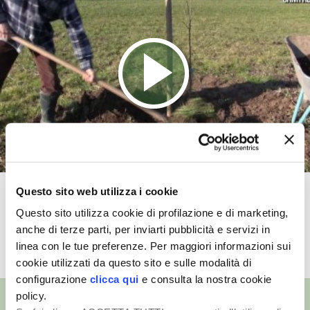
VIGNETO BIO
PENSA ALTERNATIVO
GARDENA
VERONESI
RIMANI A CONTATTO CON LA NATURA
Questo sito web utilizza i cookie
Come piantare un nuovo albero da
CRESCERE INSIEME
Questo sito utilizza cookie di profilazione e di marketing,
frutto
anche di terze parti, per inviarti pubblicità e servizi in
ARCHMAN
linea con le tue preferenze. Per maggiori informazioni sui
TUTTI I VIDEO
cookie utilizzati da questo sito e sulle modalità di
VITA IN CAMPAGNA LA FIERA
configurazione
clicca qui
e consulta la nostra cookie
policy.
NATURALMENTE