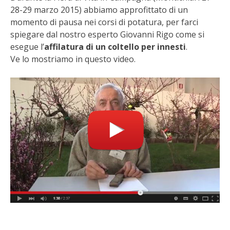
STIHL
28-29 marzo 2015) abbiamo approfittato di un
momento di pausa nei corsi di potatura, per farci
BLUMEN
spiegare dal nostro esperto Giovanni Rigo come si
esegue l’
affilatura di un coltello per innesti
.
NOCCIOLA DI CALABRIA
Ve lo mostriamo in questo video.
PELLENC
MEDICINA DEI SEMPLICI
SCONTI NOVEMBRE
COMPO
HUSQVARNA
ZAPI GARDEN