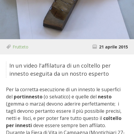
BIODIVERSITÀ
CUCINA
PRODOTTI
FARFALLE DELLA CAMPAGNA
Frutteto
21 aprile 2015
PICCOLO POLLAIO
In un video l'affilatura di un coltello per
innesto eseguita da un nostro esperto
STORIE DEI LETTORI
Per la corretta esecuzione di un innesto le superfici
CONSERVARE LA FRUTTA
del
portinnesto
(o selvatico) e quelle del
nesto
(gemma o marza) devono aderire perfettamente; i
CONSERVE DELL’ORTO
tagli devono pertanto essere il più possibile precisi,
netti e lisci, e per poter fare tutto questo il
coltello
FACEM
per innesti
deve essere sempre ben affilato.
Durante la Fiera di Vita in Campagna (Montichiari 27-