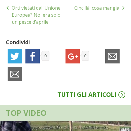
Navigazione
BENZA
Orti vietati dall’Unione
Cincillà, cosa mangia
articoli
Europea? No, era solo
ORTO BIO – TECNICHE DI COLTIVAZIONE
un pesce d’aprile
THERMACELL
Condividi
TAP TRAP
0
0
IL MIO ORTO
ANIMALI UMANI E NON UMANI
TUTTI GLI ARTICOLI
IL MIO 2025
COLTIVARE L’OLIVO
TOP VIDEO
CORMIK