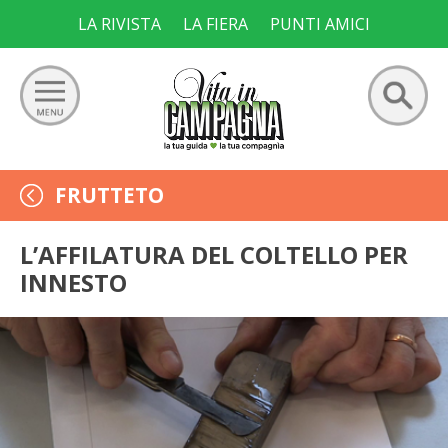
Skip
LA RIVISTA
LA FIERA
PUNTI AMICI
to
content
Ricerca
GIARDINO
FRUTTETO
per:
ORTO
L’AFFILATURA DEL COLTELLO PER
INNESTO
FRUTTETO
VIGNETO
ALLEVAMENTI