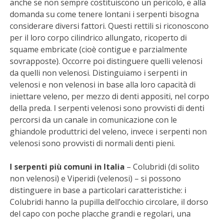
anche se non sempre costituiscono un pericolo, e alla
STIHL
domanda su come tenere lontani i serpenti bisogna
considerare diversi fattori. Questi rettili si riconoscono
BLUMEN
per il loro corpo cilindrico allungato, ricoperto di
squame embricate (cioè contigue e parzialmente
NOCCIOLA DI CALABRIA
sovrapposte). Occorre poi distinguere quelli velenosi
da quelli non velenosi. Distinguiamo i serpenti in
PELLENC
velenosi e non velenosi in base alla loro capacità di
iniettare veleno, per mezzo di denti appositi, nel corpo
MEDICINA DEI SEMPLICI
della preda. I serpenti velenosi sono provvisti di denti
percorsi da un canale in comunicazione con le
SCONTI NOVEMBRE
ghiandole produttrici del veleno, invece i serpenti non
velenosi sono provvisti di normali denti pieni.
COMPO
I serpenti più comuni in Italia
– Colubridi (di solito
non velenosi) e Viperidi (velenosi) – si possono
HUSQVARNA
distinguere in base a particolari caratteristiche: i
Colubridi hanno la pupilla dell’occhio circolare, il dorso
ZAPI GARDEN
del capo con poche placche grandi e regolari, una