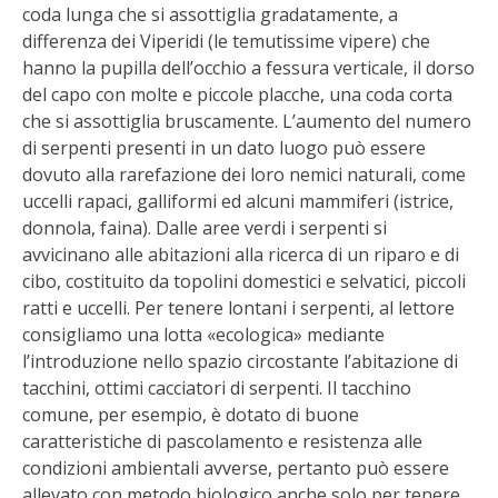
coda lunga che si assottiglia gradatamente, a
BENZA
differenza dei Viperidi (le temutissime vipere) che
hanno la pupilla dell’occhio a fessura verticale, il dorso
ORTO BIO – TECNICHE DI COLTIVAZIONE
del capo con molte e piccole placche, una coda corta
che si assottiglia bruscamente. L’aumento del numero
THERMACELL
di serpenti presenti in un dato luogo può essere
dovuto alla rarefazione dei loro nemici naturali, come
TAP TRAP
uccelli rapaci, galliformi ed alcuni mammiferi (istrice,
donnola, faina). Dalle aree verdi i serpenti si
IL MIO ORTO
avvicinano alle abitazioni alla ricerca di un riparo e di
cibo, costituito da topolini domestici e selvatici, piccoli
ANIMALI UMANI E NON UMANI
ratti e uccelli. Per tenere lontani i serpenti, al lettore
consigliamo una lotta «ecologica» mediante
l’introduzione nello spazio circostante l’abitazione di
IL MIO 2025
tacchini, ottimi cacciatori di serpenti. Il tacchino
comune, per esempio, è dotato di buone
COLTIVARE L’OLIVO
caratteristiche di pascolamento e resistenza alle
condizioni ambientali avverse, pertanto può essere
CORMIK
allevato con metodo biologico anche solo per tenere