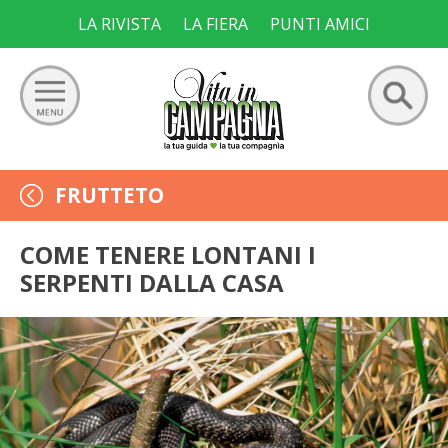
Skip
LA RIVISTA
LA FIERA
PUNTI AMICI
to
content
Ricerca
GIARDINO
FRUTTETO
per:
ORTO
COME TENERE LONTANI I
SERPENTI DALLA CASA
FRUTTETO
VIGNETO
ALLEVAMENTI