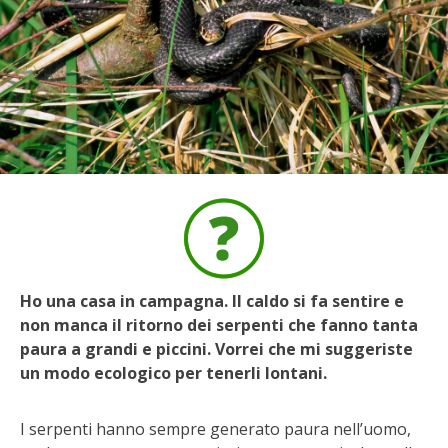
BIODIVERSITÀ
CUCINA
PRODOTTI
FARFALLE DELLA CAMPAGNA
PICCOLO POLLAIO
STORIE DEI LETTORI
Ho una casa in campagna. Il caldo si fa sentire e
CONSERVARE LA FRUTTA
non manca il ritorno dei serpenti che fanno tanta
paura a grandi e piccini. Vorrei che mi suggeriste
CONSERVE DELL’ORTO
un modo ecologico per tenerli lontani.
FACEM
I serpenti hanno sempre generato paura nell’uomo,