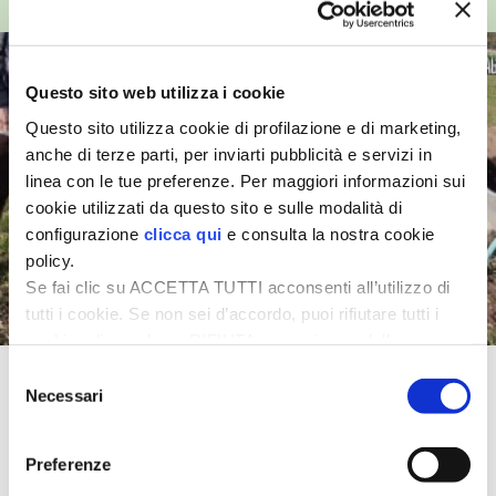
TOP VIDEO
I PARTNER DI VITA IN CAMPAGNA
Questo sito web utilizza i cookie
RASIKAL
Questo sito utilizza cookie di profilazione e di marketing,
anche di terze parti, per inviarti pubblicità e servizi in
BIOGENTS
linea con le tue preferenze. Per maggiori informazioni sui
cookie utilizzati da questo sito e sulle modalità di
configurazione
clicca qui
e consulta la nostra cookie
policy.
Se fai clic su ACCETTA TUTTI acconsenti all’utilizzo di
tutti i cookie. Se non sei d’accordo, puoi rifiutare tutti i
cookie, cliccando su RIFIUTA, o esprimere delle
preferenze selezionando le tipologie di cookie che
Selezione
Come piantare un nuovo albero da
desideri accettare e cliccando ACCETTA SELEZIONATI.
Necessari
del
frutto
consenso
Preferenze
TUTTI I VIDEO