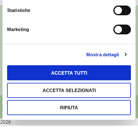
Statistiche
Marketing
©
- Tutti i diritti riservati
Edizioni L’Informatore Agrario S.r.l.
via Bencivenga-Biondani, 16
Mostra dettagli
37133 Verona - Italia
Partita iva: 00230010233
ACCETTA TUTTI
Reg. imp. di Verona nr. 00230010233
Capitale sociale: Euro 510.000,00 i.v.
ACCETTA SELEZIONATI
RIFIUTA
2026