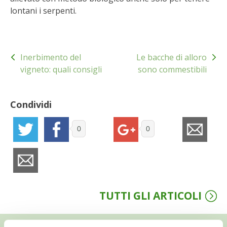
lontani i serpenti.
VIGNETO BIO
PENSA ALTERNATIVO
Navigazione
Inerbimento del
Le bacche di alloro
articoli
GARDENA
vigneto: quali consigli
sono commestibili
VERONESI
Condividi
RIMANI A CONTATTO CON LA NATURA
0
0
CRESCERE INSIEME
ARCHMAN
TUTTI GLI ARTICOLI
VITA IN CAMPAGNA LA FIERA
NATURALMENTE