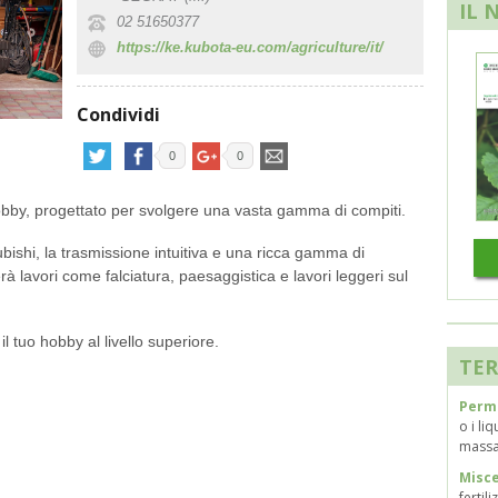
IL 
02 51650377
https://ke.kubota-eu.com/agriculture/it/
Condividi
0
0
hobby, progettato per svolgere una vasta gamma di compiti.
ubishi, la trasmissione intuitiva e una ricca gamma di
à lavori come falciatura, paesaggistica e lavori leggeri sul
l tuo hobby al livello superiore.
TER
Perme
o i li
massa 
Misce
fertil