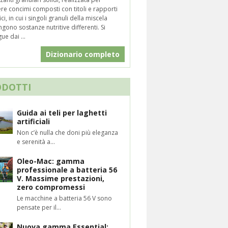
re concimi composti con titoli e rapporti
ici, in cui i singoli granuli della miscela
gono sostanze nutritive differenti. Si
ue dai ...
Dizionario completo
ODOTTI
Guida ai teli per laghetti
artificiali
Non c’è nulla che doni più eleganza
e serenità a...
Oleo-Mac: gamma
professionale a batteria 56
V. Massime prestazioni,
zero compromessi
Le macchine a batteria 56 V sono
pensate per il...
Nuova gamma Essential;