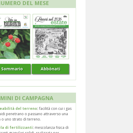
NUMERO DEL MESE
Sommario
Abbònati
MINI DI CAMPAGNA
abilità del terreno
:
facilità con cui i gas
quidi penetrano o passano attraverso una
o uno strato di terreno.
la di fertilizzanti
:
mescolanza fisica di
izzanti granulari solidi, realizzata per