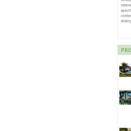
ottene
specif
conten
disting
PR