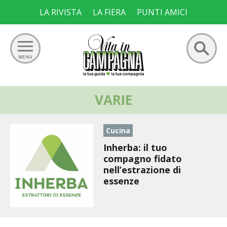
Skip
LA RIVISTA
LA FIERA
PUNTI AMICI
to
content
Ricerca
VARIE
GIARDINO
per:
ORTO
Cucina
Inherba: il tuo
FRUTTETO
compagno fidato
nell’estrazione di
VIGNETO
essenze
ALLEVAMENTI