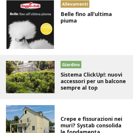
BIODIVERSITÀ
Allevamenti
Belle fino all’ultima
CUCINA
piuma
PRODOTTI
FARFALLE DELLA CAMPAGNA
PICCOLO POLLAIO
Giardino
Sistema ClickUp!: nuovi
STORIE DEI LETTORI
accessori per un balcone
sempre al top
CONSERVARE LA FRUTTA
CONSERVE DELL’ORTO
Casa
Crepe e fissurazioni nei
FACEM
muri? Systab consolida
le fondamenta