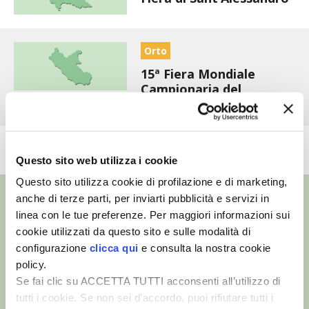
VIGNETO BIO
Orto
PENSA ALTERNATIVO
15ª Fiera Mondiale
Campionaria del
GARDENA
Peperoncino
VERONESI
VEDI L'ARCHIVIO COMPLETO
Questo sito web utilizza i cookie
RIMANI A CONTATTO CON LA NATURA
Questo sito utilizza cookie di profilazione e di marketing,
CRESCERE INSIEME
anche di terze parti, per inviarti pubblicità e servizi in
linea con le tue preferenze. Per maggiori informazioni sui
cookie utilizzati da questo sito e sulle modalità di
ARCHMAN
configurazione
clicca qui
e consulta la nostra cookie
©
- Tutti i diritti riservati
Edizioni L’Informatore Agrario S.r.l.
policy.
VITA IN CAMPAGNA LA FIERA
via Bencivenga-Biondani, 16
Se fai clic su ACCETTA TUTTI acconsenti all’utilizzo di
37133 Verona - Italia
tutti i cookie. Se non sei d’accordo, puoi rifiutare tutti i
NATURALMENTE