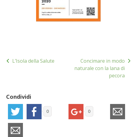
BENZA
ORTO BIO – TECNICHE DI COLTIVAZIONE
THERMACELL
TAP TRAP
Navigazione
L’Isola della Salute
Concimare in modo
articoli
naturale con la lana di
IL MIO ORTO
pecora
ANIMALI UMANI E NON UMANI
Condividi
IL MIO 2025
0
0
COLTIVARE L’OLIVO
CORMIK