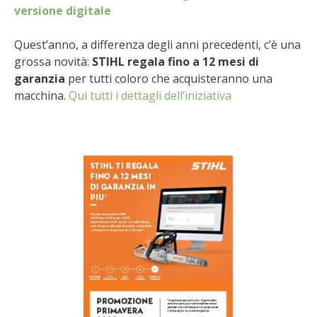
STIHL
versione digitale
BLUMEN
Quest’anno, a differenza degli anni precedenti, c’è una
grossa novità:
STIHL regala fino a 12 mesi di
garanzia
per tutti coloro che acquisteranno una
NOCCIOLA DI CALABRIA
macchina.
Qui tutti i dettagli dell’iniziativa
PELLENC
MEDICINA DEI SEMPLICI
SCONTI NOVEMBRE
COMPO
HUSQVARNA
ZAPI GARDEN