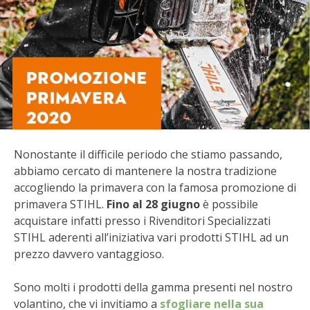
BIODIVERSITÀ
CUCINA
PRODOTTI
FARFALLE DELLA CAMPAGNA
PICCOLO POLLAIO
Nonostante il difficile periodo che stiamo passando,
abbiamo cercato di mantenere la nostra tradizione
STORIE DEI LETTORI
accogliendo la primavera con la famosa promozione di
primavera STIHL.
Fino al 28 giugno
è possibile
CONSERVARE LA FRUTTA
acquistare infatti presso i Rivenditori Specializzati
STIHL aderenti all’iniziativa vari prodotti STIHL ad un
CONSERVE DELL’ORTO
prezzo davvero vantaggioso.
FACEM
Sono molti i prodotti della gamma presenti nel nostro
volantino, che vi invitiamo a
sfogliare nella sua