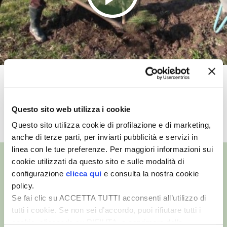
VIGNETO BIO
PENSA ALTERNATIVO
GARDENA
Come piantare un nuovo albero da
VERONESI
frutto
Questo sito web utilizza i cookie
RIMANI A CONTATTO CON LA NATURA
TUTTI I VIDEO
Questo sito utilizza cookie di profilazione e di marketing,
anche di terze parti, per inviarti pubblicità e servizi in
CRESCERE INSIEME
linea con le tue preferenze. Per maggiori informazioni sui
cookie utilizzati da questo sito e sulle modalità di
ARCHMAN
configurazione
clicca qui
e consulta la nostra cookie
policy.
VITA IN CAMPAGNA LA FIERA
©
- Tutti i diritti riservati
Se fai clic su ACCETTA TUTTI acconsenti all’utilizzo di
Edizioni L’Informatore Agrario S.r.l.
tutti i cookie. Se non sei d’accordo, puoi rifiutare tutti i
via Bencivenga-Biondani, 16
NATURALMENTE
cookie, cliccando su RIFIUTA, o esprimere delle
37133 Verona - Italia