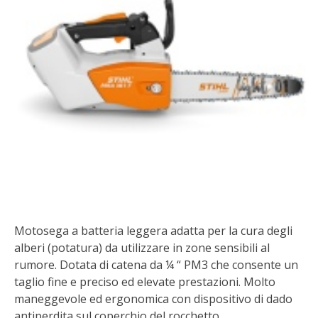
BIODIVERSITÀ
CUCINA
PRODOTTI
FARFALLE DELLA CAMPAGNA
PICCOLO POLLAIO
STORIE DEI LETTORI
CONSERVARE LA FRUTTA
Motosega a batteria leggera adatta per la cura degli
alberi (potatura) da utilizzare in zone sensibili al
CONSERVE DELL’ORTO
rumore. Dotata di catena da ¼ “ PM3 che consente un
taglio fine e preciso ed elevate prestazioni. Molto
FACEM
maneggevole ed ergonomica con dispositivo di dado
antiperdita sul coperchio del rocchetto.