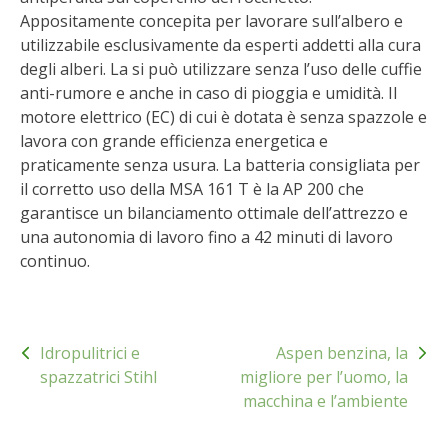
STIHL
Appositamente concepita per lavorare sull’albero e
utilizzabile esclusivamente da esperti addetti alla cura
BLUMEN
degli alberi. La si può utilizzare senza l’uso delle cuffie
anti-rumore e anche in caso di pioggia e umidità. Il
NOCCIOLA DI CALABRIA
motore elettrico (EC) di cui è dotata è senza spazzole e
lavora con grande efficienza energetica e
PELLENC
praticamente senza usura. La batteria consigliata per
il corretto uso della MSA 161 T è la AP 200 che
garantisce un bilanciamento ottimale dell’attrezzo e
MEDICINA DEI SEMPLICI
una autonomia di lavoro fino a 42 minuti di lavoro
continuo.
SCONTI NOVEMBRE
COMPO
Navigazione
Idropulitrici e
Aspen benzina, la
articoli
HUSQVARNA
spazzatrici Stihl
migliore per l’uomo, la
macchina e l’ambiente
ZAPI GARDEN