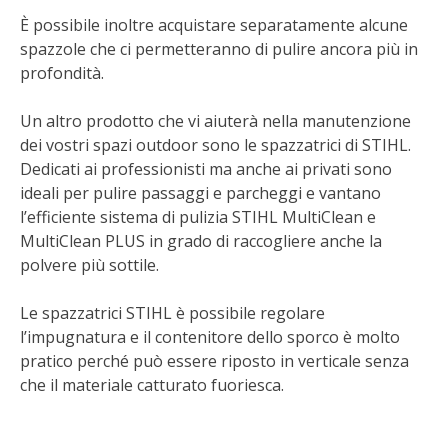
BENZA
È possibile inoltre acquistare separatamente alcune
spazzole che ci permetteranno di pulire ancora più in
ORTO BIO – TECNICHE DI COLTIVAZIONE
profondità.
Un altro prodotto che vi aiuterà nella manutenzione
THERMACELL
dei vostri spazi outdoor sono le spazzatrici di STIHL.
Dedicati ai professionisti ma anche ai privati sono
TAP TRAP
ideali per pulire passaggi e parcheggi e vantano
l’efficiente sistema di pulizia STIHL MultiClean e
IL MIO ORTO
MultiClean PLUS in grado di raccogliere anche la
polvere più sottile.
ANIMALI UMANI E NON UMANI
Le spazzatrici STIHL è possibile regolare
IL MIO 2025
l’impugnatura e il contenitore dello sporco è molto
pratico perché può essere riposto in verticale senza
COLTIVARE L’OLIVO
che il materiale catturato fuoriesca.
CORMIK