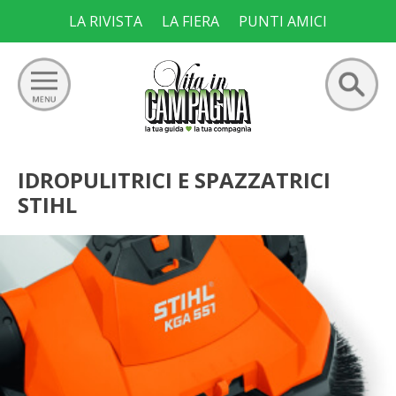
Skip
LA RIVISTA
LA FIERA
PUNTI AMICI
to
content
Ricerca
GIARDINO
IDROPULITRICI E SPAZZATRICI
per:
STIHL
ORTO
FRUTTETO
VIGNETO
ALLEVAMENTI