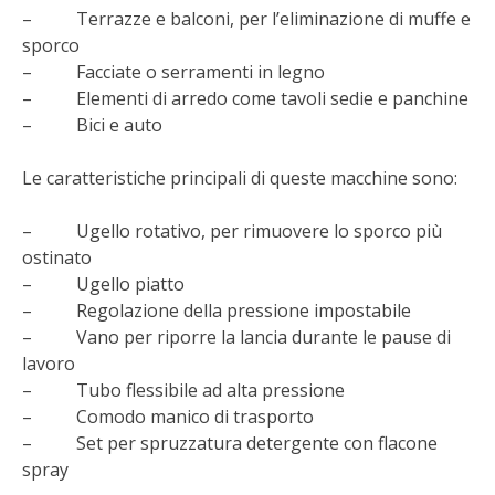
STIHL
– Terrazze e balconi, per l’eliminazione di muffe e
sporco
BLUMEN
– Facciate o serramenti in legno
– Elementi di arredo come tavoli sedie e panchine
NOCCIOLA DI CALABRIA
– Bici e auto
Le caratteristiche principali di queste macchine sono:
PELLENC
– Ugello rotativo, per rimuovere lo sporco più
MEDICINA DEI SEMPLICI
ostinato
– Ugello piatto
SCONTI NOVEMBRE
– Regolazione della pressione impostabile
– Vano per riporre la lancia durante le pause di
COMPO
lavoro
– Tubo flessibile ad alta pressione
HUSQVARNA
– Comodo manico di trasporto
– Set per spruzzatura detergente con flacone
ZAPI GARDEN
spray