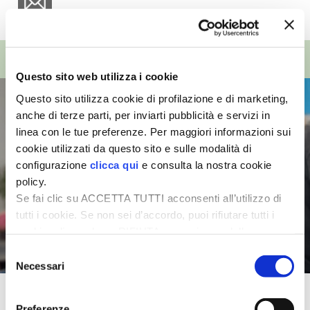
I PARTNER DI VITA IN CAMPAGNA
TOP VIDEO
RASIKAL
Questo sito web utilizza i cookie
Questo sito utilizza cookie di profilazione e di marketing,
BIOGENTS
anche di terze parti, per inviarti pubblicità e servizi in
linea con le tue preferenze. Per maggiori informazioni sui
cookie utilizzati da questo sito e sulle modalità di
configurazione
clicca qui
e consulta la nostra cookie
policy.
Se fai clic su ACCETTA TUTTI acconsenti all’utilizzo di
tutti i cookie. Se non sei d’accordo, puoi rifiutare tutti i
cookie, cliccando su RIFIUTA, o esprimere delle
preferenze selezionando le tipologie di cookie che
Selezione
desideri accettare e cliccando ACCETTA SELEZIONATI.
Necessari
del
consenso
Waterworks
Preferenze