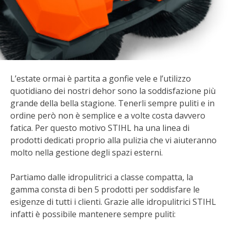
BIODIVERSITÀ
CUCINA
PRODOTTI
FARFALLE DELLA CAMPAGNA
L’estate ormai è partita a gonfie vele e l’utilizzo
quotidiano dei nostri dehor sono la soddisfazione più
grande della bella stagione. Tenerli sempre puliti e in
PICCOLO POLLAIO
ordine però non è semplice e a volte costa davvero
fatica. Per questo motivo STIHL ha una linea di
STORIE DEI LETTORI
prodotti dedicati proprio alla pulizia che vi aiuteranno
molto nella gestione degli spazi esterni.
CONSERVARE LA FRUTTA
Partiamo dalle idropulitrici a classe compatta, la
CONSERVE DELL’ORTO
gamma consta di ben 5 prodotti per soddisfare le
esigenze di tutti i clienti. Grazie alle idropulitrici STIHL
FACEM
infatti è possibile mantenere sempre puliti: