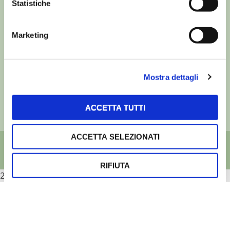
Statistiche
Marketing
©
- Tutti i diritti riservati
Edizioni L’Informatore Agrario S.r.l.
via Bencivenga-Biondani, 16
37133 Verona - Italia
Mostra dettagli
Partita iva: 00230010233
Reg. imp. di Verona nr. 00230010233
Capitale sociale: Euro 510.000,00 i.v.
ACCETTA TUTTI
ACCETTA SELEZIONATI
RIFIUTA
2026