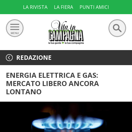
Skip
LA RIVISTA
LA FIERA
PUNTI AMICI
to
content
Ricerca
GIARDINO
REDAZIONE
per:
ORTO
ENERGIA ELETTRICA E GAS:
MERCATO LIBERO ANCORA
FRUTTETO
LONTANO
VIGNETO
ALLEVAMENTI