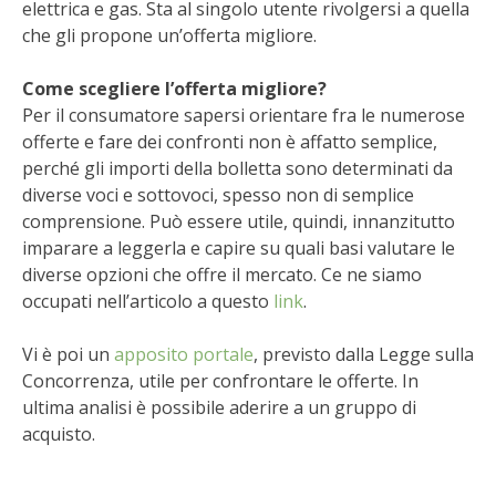
elettrica e gas. Sta al singolo utente rivolgersi a quella
BENZA
che gli propone un’offerta migliore.
ORTO BIO – TECNICHE DI COLTIVAZIONE
Come scegliere l’offerta migliore?
Per il consumatore sapersi orientare fra le numerose
THERMACELL
offerte e fare dei confronti non è affatto semplice,
perché gli importi della bolletta sono determinati da
TAP TRAP
diverse voci e sottovoci, spesso non di semplice
comprensione. Può essere utile, quindi, innanzitutto
imparare a leggerla e capire su quali basi valutare le
IL MIO ORTO
diverse opzioni che offre il mercato. Ce ne siamo
occupati nell’articolo a questo
link
.
ANIMALI UMANI E NON UMANI
Vi è poi un
apposito portale
, previsto dalla Legge sulla
IL MIO 2025
Concorrenza, utile per confrontare le offerte. In
ultima analisi è possibile aderire a un gruppo di
COLTIVARE L’OLIVO
acquisto.
CORMIK