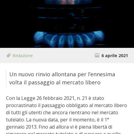
BIODIVERSITÀ
CUCINA
PRODOTTI
FARFALLE DELLA CAMPAGNA
Redazione
6 aprile 2021
PICCOLO POLLAIO
Un nuovo rinvio allontana per l’ennesima
STORIE DEI LETTORI
volta il passaggio al mercato libero
CONSERVARE LA FRUTTA
Con la Legge 26 febbraio 2021, n. 21 è stato
procrastinato il passaggio obbligato al mercato libero
CONSERVE DELL’ORTO
di tutti gli utenti che ancora rientrano nel mercato
tutelato. La nuova data, per il momento, è il 1°
FACEM
gennaio 2013. Fino ad allora vi è piena libertà di
rimanere nel mercato tutelato o di passare a quello