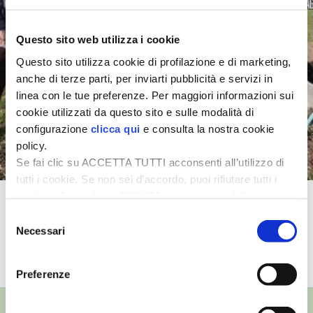
I PARTNER DI VITA IN CAMPAGNA
Questo sito web utilizza i cookie
Questo sito utilizza cookie di profilazione e di marketing,
RASIKAL
anche di terze parti, per inviarti pubblicità e servizi in
linea con le tue preferenze. Per maggiori informazioni sui
BIOGENTS
cookie utilizzati da questo sito e sulle modalità di
configurazione
clicca qui
e consulta la nostra cookie
policy.
Se fai clic su ACCETTA TUTTI acconsenti all’utilizzo di
tutti i cookie. Se non sei d’accordo, puoi rifiutare tutti i
cookie, cliccando su RIFIUTA, o esprimere delle
Come piantare un nuovo albero da
preferenze selezionando le tipologie di cookie che
Selezione
frutto
desideri accettare e cliccando ACCETTA SELEZIONATI.
Necessari
del
consenso
TUTTI I VIDEO
Preferenze