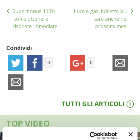
Navigazione
VIGNETO BIO
Superbonus 110%:
Luce e gas: bollette più
articoli
come ottenere
care anche nei
PENSA ALTERNATIVO
risposte immediate
prossimi mesi
GARDENA
Condividi
VERONESI
0
0
RIMANI A CONTATTO CON LA NATURA
CRESCERE INSIEME
TUTTI GLI ARTICOLI
ARCHMAN
TOP VIDEO
VITA IN CAMPAGNA LA FIERA
NATURALMENTE