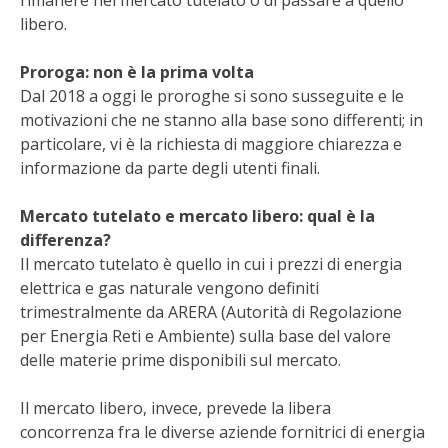
STIHL
libero.
BLUMEN
Proroga: non è la prima volta
Dal 2018 a oggi le proroghe si sono susseguite e le
NOCCIOLA DI CALABRIA
motivazioni che ne stanno alla base sono differenti; in
particolare, vi è la richiesta di maggiore chiarezza e
PELLENC
informazione da parte degli utenti finali.
MEDICINA DEI SEMPLICI
Mercato tutelato e mercato libero: qual è la
differenza?
Il mercato tutelato è quello in cui i prezzi di energia
SCONTI NOVEMBRE
elettrica e gas naturale vengono definiti
trimestralmente da ARERA (Autorità di Regolazione
COMPO
per Energia Reti e Ambiente) sulla base del valore
delle materie prime disponibili sul mercato.
HUSQVARNA
Il mercato libero, invece, prevede la libera
ZAPI GARDEN
concorrenza fra le diverse aziende fornitrici di energia