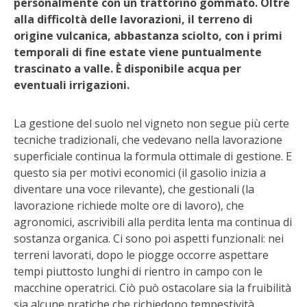
personalmente con un trattorino gommato. Oltre
STIHL
alla difficoltà delle lavorazioni, il terreno di
origine vulcanica, abbastanza sciolto, con i primi
BLUMEN
temporali di fine estate viene puntualmente
trascinato a valle. È disponibile acqua per
NOCCIOLA DI CALABRIA
eventuali irrigazioni.
PELLENC
La gestione del suolo nel vigneto non segue più certe
tecniche tradizionali, che vedevano nella lavorazione
MEDICINA DEI SEMPLICI
superficiale continua la formula ottimale di gestione. E
questo sia per motivi economici (il gasolio inizia a
SCONTI NOVEMBRE
diventare una voce rilevante), che gestionali (la
lavorazione richiede molte ore di lavoro), che
COMPO
agronomici, ascrivibili alla perdita lenta ma continua di
sostanza organica. Ci sono poi aspetti funzionali: nei
HUSQVARNA
terreni lavorati, dopo le piogge occorre aspettare
tempi piuttosto lunghi di rientro in campo con le
ZAPI GARDEN
macchine operatrici. Ciò può ostacolare sia la fruibilità
sia alcune pratiche che richiedono tempestività