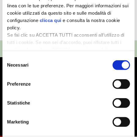
linea con le tue preferenze. Per maggiori informazioni sui
cookie utilizzati da questo sito e sulle modalità di
configurazione
clicca qui
e consulta la nostra cookie
policy.
TUTTI GLI ARTICOLI
Se fai clic su ACCETTA TUTTI acconsenti all’utilizzo di
tutti i cookie. Se non sei d’accordo, puoi rifiutare tutti i
TOP VIDEO
cookie, cliccando su RIFIUTA, o esprimere delle
preferenze selezionando le tipologie di cookie che
Selezione
desideri accettare e cliccando ACCETTA SELEZIONATI.
Necessari
del
consenso
Preferenze
Statistiche
Marketing