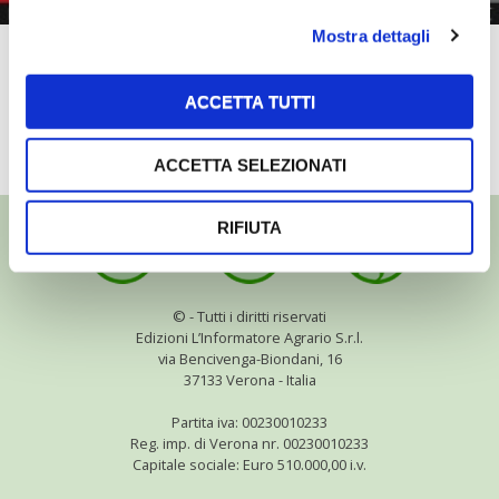
Mostra dettagli
Potatura della vite allevata a
Guyot
ACCETTA TUTTI
TUTTI I VIDEO
ACCETTA SELEZIONATI
RIFIUTA
©
- Tutti i diritti riservati
Edizioni L’Informatore Agrario S.r.l.
via Bencivenga-Biondani, 16
37133 Verona - Italia
Partita iva: 00230010233
Reg. imp. di Verona nr. 00230010233
Capitale sociale: Euro 510.000,00 i.v.