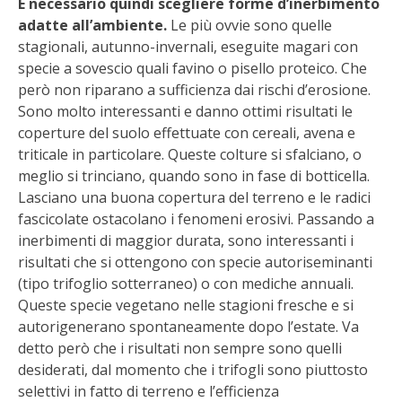
È necessario quindi scegliere forme d’inerbimento
adatte all’ambiente.
Le più ovvie sono quelle
VIGNETO BIO
stagionali, autunno-invernali, eseguite magari con
specie a sovescio quali favino o pisello proteico. Che
PENSA ALTERNATIVO
però non riparano a sufficienza dai rischi d’erosione.
Sono molto interessanti e danno ottimi risultati le
GARDENA
coperture del suolo effettuate con cereali, avena e
triticale in particolare. Queste colture si sfalciano, o
VERONESI
meglio si trinciano, quando sono in fase di botticella.
Lasciano una buona copertura del terreno e le radici
RIMANI A CONTATTO CON LA NATURA
fascicolate ostacolano i fenomeni erosivi. Passando a
inerbimenti di maggior durata, sono interessanti i
CRESCERE INSIEME
risultati che si ottengono con specie autoriseminanti
(tipo trifoglio sotterraneo) o con mediche annuali.
ARCHMAN
Queste specie vegetano nelle stagioni fresche e si
autorigenerano spontaneamente dopo l’estate. Va
detto però che i risultati non sempre sono quelli
VITA IN CAMPAGNA LA FIERA
desiderati, dal momento che i trifogli sono piuttosto
selettivi in fatto di terreno e l’efficienza
NATURALMENTE