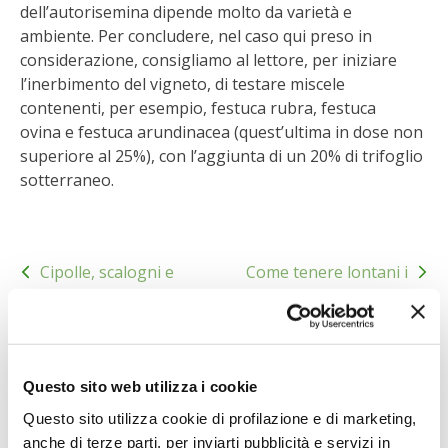
dell’autorisemina dipende molto da varietà e
ambiente. Per concludere, nel caso qui preso in
I PARTNER DI VITA IN CAMPAGNA
considerazione, consigliamo al lettore, per iniziare
l’inerbimento del vigneto, di testare miscele
RASIKAL
contenenti, per esempio, festuca rubra, festuca
ovina
e festuca arundinacea
(quest’ultima in dose non
BIOGENTS
superiore al 25%), con l’aggiunta di un 20% di trifoglio
sotterraneo.
Navigazione
Cipolle, scalogni e
Come tenere lontani i
articoli
porri con marciumi
serpenti dalla casa
Condividi
Questo sito web utilizza i cookie
0
0
Questo sito utilizza cookie di profilazione e di marketing,
anche di terze parti, per inviarti pubblicità e servizi in