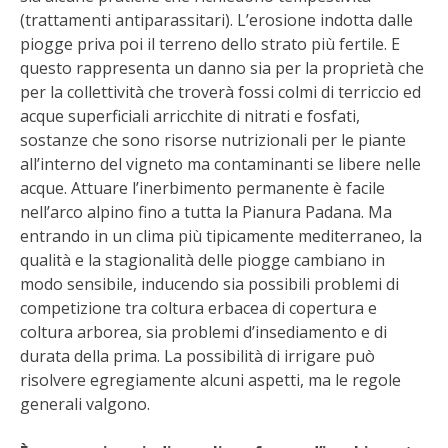
(trattamenti antiparassitari). L’erosione indotta dalle
BENZA
piogge priva poi il terreno dello strato più fertile. E
questo rappresenta un danno sia per la proprietà che
ORTO BIO – TECNICHE DI COLTIVAZIONE
per la collettività che troverà fossi colmi di terriccio ed
acque superficiali arricchite di nitrati e fosfati,
THERMACELL
sostanze che sono risorse nutrizionali per le piante
all’interno del vigneto ma contaminanti se libere nelle
TAP TRAP
acque. Attuare l’inerbimento permanente è facile
nell’arco alpino fino a tutta la Pianura Padana. Ma
IL MIO ORTO
entrando in un clima più tipicamente mediterraneo, la
qualità e la stagionalità delle piogge cambiano in
ANIMALI UMANI E NON UMANI
modo sensibile, inducendo sia possibili problemi di
competizione tra coltura erbacea di copertura e
IL MIO 2025
coltura arborea, sia problemi d’insediamento e di
durata della prima. La possibilità di irrigare può
COLTIVARE L’OLIVO
risolvere egregiamente alcuni aspetti, ma le regole
generali valgono.
CORMIK