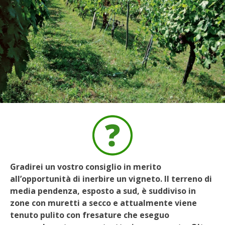
BIODIVERSITÀ
CUCINA
PRODOTTI
FARFALLE DELLA CAMPAGNA
PICCOLO POLLAIO
STORIE DEI LETTORI
CONSERVARE LA FRUTTA
Gradirei un vostro consiglio in merito
all’opportunità di inerbire un vigneto. Il terreno di
CONSERVE DELL’ORTO
media pendenza, esposto a sud, è suddiviso in
zone con muretti a secco e attualmente viene
FACEM
tenuto pulito con fresature che eseguo