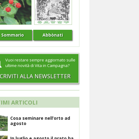
Sommario
Abbònati
Vuoi restare sempre aggiornato sulle
ultime novità di Vita in Campagna?
SCRIVITI ALLA NEWSLETTER
IMI ARTICOLI
Cosa seminare nell’orto ad
agosto
In luglio e agosto il prato ha