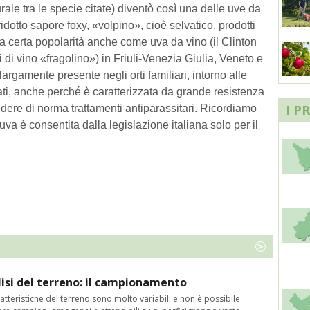
urale tra le specie citate) diventò così una delle uve da
 ridotto sapore foxy, «volpino», cioè selvatico, prodotti
 certa popolarità anche come uva da vino (il Clinton
ti di vino «fragolino») in Friuli-Venezia Giulia, Veneto e
argamente presente negli orti familiari, intorno alle
ati, anche perché è caratterizzata da grande resistenza
I P
iedere di norma trattamenti antiparassitari. Ricordiamo
uva è consentita dalla legislazione italiana solo per il
isi del terreno: il campionamento
atteristiche del terreno sono molto variabili e non è possibile