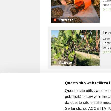
otten
superi
(cont
Frutteto
Le c
La ven
Contr
vendem
(cont
Vigneto
Questo sito web utilizza i
Questo sito utilizza cookie 
pubblicità e servizi in line
VITA IN CAMPAGNA
da questo sito e sulle mod
© 2026 - Tutti i diritti riservati
Se fai clic su ACCETTA TUTT