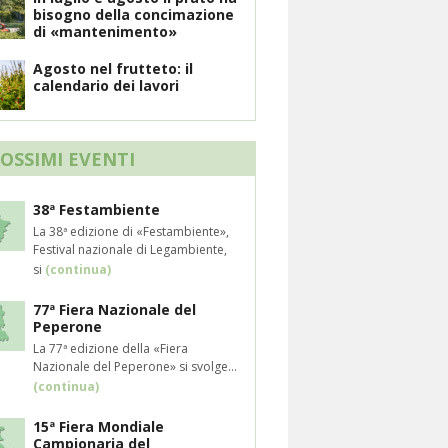
bisogno della concimazione
di «mantenimento»
Agosto nel frutteto: il
calendario dei lavori
ROSSIMI EVENTI
38ª Festambiente
La 38ª edizione di «Festambiente»,
Festival nazionale di Legambiente,
si
(continua)
77ª Fiera Nazionale del
Peperone
La 77ª edizione della «Fiera
Nazionale del Peperone» si svolge...
(continua)
15ª Fiera Mondiale
Campionaria del