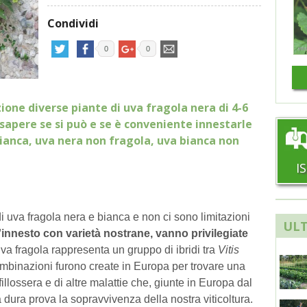
Condividi
0
0
ione diverse piante di uva fragola nera di 4-6
 sapere se si può e se è conveniente innestarle
ianca, uva nera non fragola, uva bianca non
I
di uva fragola nera e bianca e non ci sono limitazioni
ULT
l'innesto con varietà nostrane, vanno privilegiate
a fragola rappresenta un gruppo di ibridi tra
Vitis
mbinazioni furono create in Europa per trovare una
llossera e di altre malattie che, giunte in Europa dal
dura prova la sopravvivenza della nostra viticoltura.