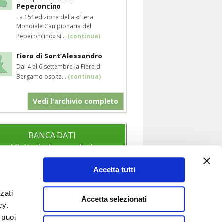
Peperoncino
La 15ª edizione della «Fiera
Mondiale Campionaria del
Peperoncino» si...
(continua)
Fiera di Sant’Alessandro
Dal 4 al 6 settembre la Fiera di
Bergamo ospita...
(continua)
Vedi l'archivio completo
BANCA DATI
Visita la banca dati
Accetta tutti
zati
SOCIAL
Accetta selezionati
icy.
Segui anche i nostri profili social per
 puoi