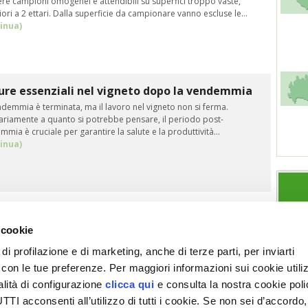
ere campioni omogenei e attendibili su superfici troppo vaste,
ori a 2 ettari. Dalla superficie da campionare vanno escluse le…
inua)
ure essenziali nel vigneto dopo la vendemmia
demmia è terminata, ma il lavoro nel vigneto non si ferma.
ariamente a quanto si potrebbe pensare, il periodo post-
mia è cruciale per garantire la salute e la produttività…
inua)
 cookie
di profilazione e di marketing, anche di terze parti, per inviarti
a con le tue preferenze. Per maggiori informazioni sui cookie utiliz
ESPLORA VITA IN CAMPAGNA
SEZIONI
alità di configurazione
clicca qui
e consulta la nostra cookie pol
Chi siamo
Note legali
Giardino
Allevamenti
I acconsenti all’utilizzo di tutti i cookie. Se non sei d’accordo,