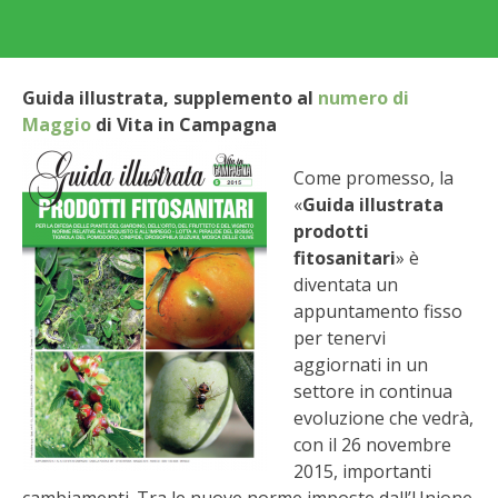
BIODIVERSITÀ
CUCINA
Guida illustrata, supplemento al
numero di
PRODOTTI
Maggio
di Vita in Campagna
FARFALLE DELLA CAMPAGNA
Come promesso, la
«
Guida illustrata
PICCOLO POLLAIO
prodotti
fitosanitari
» è
STORIE DEI LETTORI
diventata un
appuntamento fisso
per tenervi
CONSERVARE LA FRUTTA
aggiornati in un
settore in continua
CONSERVE DELL’ORTO
evoluzione che vedrà,
con il 26 novembre
FACEM
2015, importanti