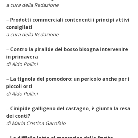
a cura della Redazione
VIGNETO BIO
–
Prodotti commerciali contenenti i principi attivi
PENSA ALTERNATIVO
consigliati
a cura della Redazione
GARDENA
–
Contro la piralide del bosso bisogna intervenire
in primavera
VERONESI
di Aldo Pollini
RIMANI A CONTATTO CON LA NATURA
–
La tignola del pomodoro: un pericolo anche per i
piccoli orti
CRESCERE INSIEME
di Aldo Pollini
ARCHMAN
–
Cinipide galligeno del castagno, è giunta la resa
dei conti?
VITA IN CAMPAGNA LA FIERA
di Maria Cristina Garofalo
NATURALMENTE