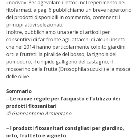
«nocivo». Per agevolare i lettori nel reperimento dei
BENZA
fitofarmaci, a pag. 6 pubblichiamo un breve repertorio
dei prodotti disponibili in commercio, contenenti i
ORTO BIO – TECNICHE DI COLTIVAZIONE
principi attivi selezionati.
Inoltre, pubblichiamo una serie di articoli per
THERMACELL
consentirvi di far fronte agli attacchi di alcuni insetti
che nel 2014 hanno particolarmente colpito giardini,
TAP TRAP
orti e frutteti: la piralide del bosso, la tignola del
pomodoro, il cinipide galligeno del castagno, il
moscerino della frutta (Drosophila suzukii) e la mosca
IL MIO ORTO
delle olive.
ANIMALI UMANI E NON UMANI
Sommario
–
Le nuove regole per l’acquisto e l’utilizzo dei
IL MIO 2025
prodotti fitosanitari
di Giannantonio Armentano
COLTIVARE L’OLIVO
–
I prodotti fitosanitari consigliati per giardino,
CORMIK
orto, frutteto e vigneto