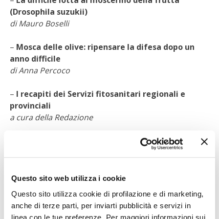
–
La difficile lotta al moscerino della frutta
(Drosophila suzukii)
I PARTNER DI VITA IN CAMPAGNA
di Mauro Boselli
RASIKAL
–
Mosca delle olive: ripensare la difesa dopo un
anno difficile
di Anna Percoco
BIOGENTS
–
I recapiti dei Servizi fitosanitari regionali e
provinciali
a cura della Redazione
Navigazione
Aprile 2015
Maggio 2015
articoli
Questo sito web utilizza i cookie
Questo sito utilizza cookie di profilazione e di marketing,
Condividi
anche di terze parti, per inviarti pubblicità e servizi in
linea con le tue preferenze. Per maggiori informazioni sui