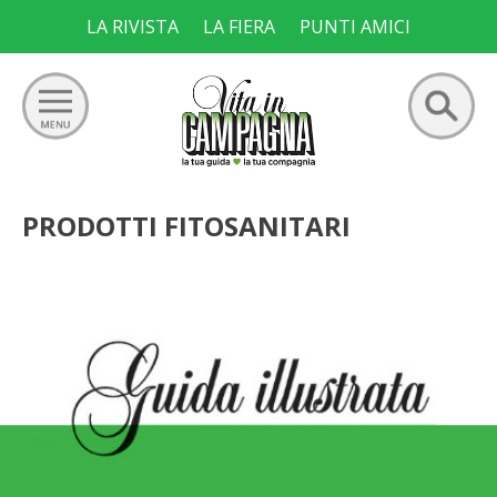
Skip
LA RIVISTA
LA FIERA
PUNTI AMICI
to
content
Ricerca
GIARDINO
PRODOTTI FITOSANITARI
per:
ORTO
FRUTTETO
VIGNETO
ALLEVAMENTI