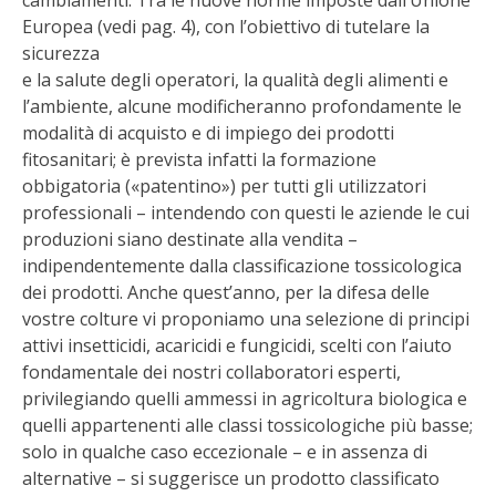
cambiamenti. Tra le nuove norme imposte dall’Unione
STIHL
Europea (vedi pag. 4), con l’obiettivo di tutelare la
sicurezza
BLUMEN
e la salute degli operatori, la qualità degli alimenti e
l’ambiente, alcune modificheranno profondamente le
NOCCIOLA DI CALABRIA
modalità di acquisto e di impiego dei prodotti
fitosanitari; è prevista infatti la formazione
PELLENC
obbigatoria («patentino») per tutti gli utilizzatori
professionali – intendendo con questi le aziende le cui
MEDICINA DEI SEMPLICI
produzioni siano destinate alla vendita –
indipendentemente dalla classificazione tossicologica
dei prodotti. Anche quest’anno, per la difesa delle
SCONTI NOVEMBRE
vostre colture vi proponiamo una selezione di principi
attivi insetticidi, acaricidi e fungicidi, scelti con l’aiuto
COMPO
fondamentale dei nostri collaboratori esperti,
privilegiando quelli ammessi in agricoltura biologica e
HUSQVARNA
quelli appartenenti alle classi tossicologiche più basse;
solo in qualche caso eccezionale – e in assenza di
ZAPI GARDEN
alternative – si suggerisce un prodotto classificato