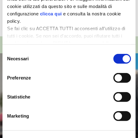
0
0
cookie utilizzati da questo sito e sulle modalità di
configurazione
clicca qui
e consulta la nostra cookie
policy.
Se fai clic su ACCETTA TUTTI acconsenti all’utilizzo di
tutti i cookie. Se non sei d’accordo, puoi rifiutare tutti i
TOP VIDEO
cookie, cliccando su RIFIUTA, o esprimere delle
preferenze selezionando le tipologie di cookie che
Selezione
desideri accettare e cliccando ACCETTA SELEZIONATI.
Necessari
del
consenso
Preferenze
Statistiche
Marketing