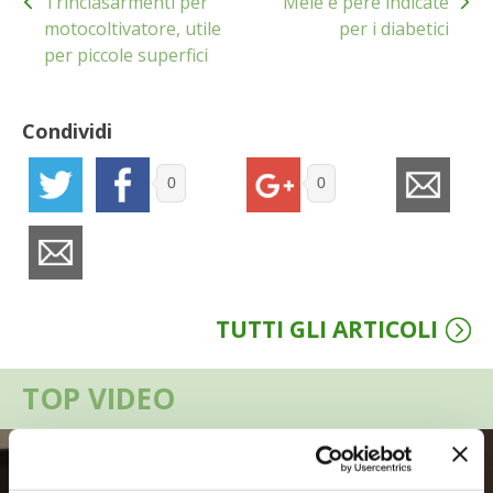
Trinciasarmenti per
Mele e pere indicate
articoli
motocoltivatore, utile
per i diabetici
VIGNETO BIO
per piccole superfici
PENSA ALTERNATIVO
Condividi
GARDENA
0
0
VERONESI
RIMANI A CONTATTO CON LA NATURA
CRESCERE INSIEME
TUTTI GLI ARTICOLI
ARCHMAN
TOP VIDEO
VITA IN CAMPAGNA LA FIERA
NATURALMENTE