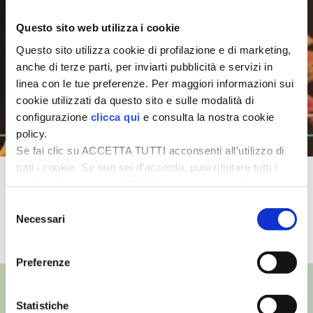
Questo sito web utilizza i cookie
I PARTNER DI VITA IN CAMPAGNA
Questo sito utilizza cookie di profilazione e di marketing,
RASIKAL
anche di terze parti, per inviarti pubblicità e servizi in
linea con le tue preferenze. Per maggiori informazioni sui
BIOGENTS
cookie utilizzati da questo sito e sulle modalità di
configurazione
clicca qui
e consulta la nostra cookie
policy.
Se fai clic su ACCETTA TUTTI acconsenti all’utilizzo di
tutti i cookie. Se non sei d’accordo, puoi rifiutare tutti i
L’apicoltura familiare secondo
cookie, cliccando su RIFIUTA, o esprimere delle
Alessandro Pistoia
preferenze selezionando le tipologie di cookie che
Selezione
desideri accettare e cliccando ACCETTA SELEZIONATI.
Necessari
del
TUTTI I VIDEO
consenso
Preferenze
Statistiche