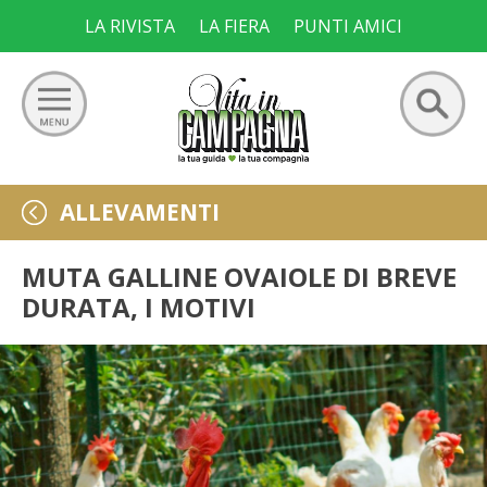
Skip
LA RIVISTA
LA FIERA
PUNTI AMICI
to
content
Ricerca
GIARDINO
ALLEVAMENTI
per:
ORTO
MUTA GALLINE OVAIOLE DI BREVE
DURATA, I MOTIVI
FRUTTETO
VIGNETO
ALLEVAMENTI