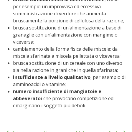
BENZA
per esempio un’improvvisa ed eccessiva
somministrazione di verdure che aumenta
bruscamente la porzione di cellulosa della razione;
ORTO BIO – TECNICHE DI COLTIVAZIONE
brusca sostituzione di un’alimentazione a base di
granaglie con un’alimentazione con mangime o
THERMACELL
viceversa;
cambiamento della forma fisica delle miscele: da
TAP TRAP
miscela sfarinata a miscela pellettata o viceversa;
brusca sostituzione di un cereale con uno diverso
IL MIO ORTO
sia nella razione in grani che in quella sfarinata;
insufficienze a livello qualitativo
, per esempio di
ANIMALI UMANI E NON UMANI
amminoacidi o vitamine;
numero insufficiente di mangiatoie e
IL MIO 2025
abbeveratoi
che provocano competizione ed
emarginano i soggetti più deboli.
COLTIVARE L’OLIVO
CORMIK
Navigazione