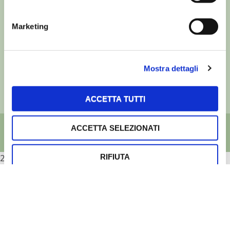
©
- Tutti i diritti riservati
Marketing
Edizioni L’Informatore Agrario S.r.l.
via Bencivenga-Biondani, 16
37133 Verona - Italia
Mostra dettagli
Partita iva: 00230010233
Reg. imp. di Verona nr. 00230010233
Capitale sociale: Euro 510.000,00 i.v.
ACCETTA TUTTI
ACCETTA SELEZIONATI
RIFIUTA
2026