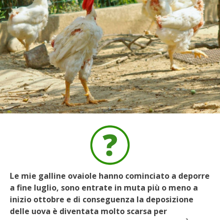
BIODIVERSITÀ
CUCINA
PRODOTTI
FARFALLE DELLA CAMPAGNA
PICCOLO POLLAIO
STORIE DEI LETTORI
CONSERVARE LA FRUTTA
CONSERVE DELL’ORTO
Le mie galline ovaiole hanno cominciato a deporre
a fine luglio, sono entrate in muta più o meno a
inizio ottobre e di conseguenza la deposizione
FACEM
delle uova è diventata molto scarsa per