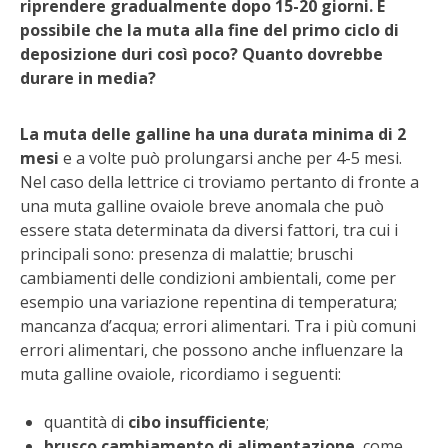
riprendere gradualmente dopo 15-20 giorni. È
STIHL
possibile che la muta alla fine del primo ciclo di
deposizione duri così poco? Quanto dovrebbe
BLUMEN
durare in media?
NOCCIOLA DI CALABRIA
La muta delle galline ha una durata minima di 2
mesi
e a volte può prolungarsi anche per 4-5 mesi.
PELLENC
Nel caso della lettrice ci troviamo pertanto di fronte a
una muta galline ovaiole breve anomala che può
MEDICINA DEI SEMPLICI
essere stata determinata da diversi fattori, tra cui i
principali sono: presenza di malattie; bruschi
SCONTI NOVEMBRE
cambiamenti delle condizioni ambientali, come per
esempio una variazione repentina di temperatura;
COMPO
mancanza d’acqua; errori alimentari. Tra i più comuni
errori alimentari, che possono anche influenzare la
HUSQVARNA
muta galline ovaiole, ricordiamo i seguenti:
ZAPI GARDEN
quantità di
cibo insufficiente
;
brusco cambiamento di alimentazione
, come