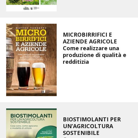
BIODIVERSITÀ
CUCINA
PRODOTTI
MICROBIRRIFICI E
AZIENDE AGRICOLE
FARFALLE DELLA CAMPAGNA
Come realizzare una
produzione di qualità e
redditizia
PICCOLO POLLAIO
STORIE DEI LETTORI
CONSERVARE LA FRUTTA
CONSERVE DELL’ORTO
BIOSTIMOLANTI PER
FACEM
UN’AGRICOLTURA
SOSTENIBILE