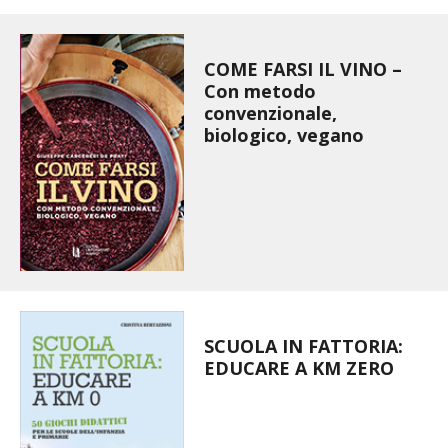
VIGNETO BIO
COME FARSI IL VINO –
PENSA ALTERNATIVO
Con metodo
convenzionale,
GARDENA
biologico, vegano
VERONESI
RIMANI A CONTATTO CON LA NATURA
CRESCERE INSIEME
ARCHMAN
SCUOLA IN FATTORIA:
EDUCARE A KM ZERO
VITA IN CAMPAGNA LA FIERA
NATURALMENTE