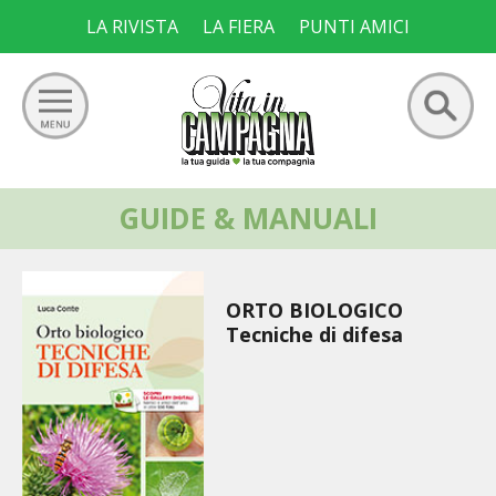
Skip
LA RIVISTA
LA FIERA
PUNTI AMICI
to
content
Ricerca
GUIDE & MANUALI
GIARDINO
per:
ORTO
ORTO BIOLOGICO
FRUTTETO
Tecniche di difesa
VIGNETO
ALLEVAMENTI