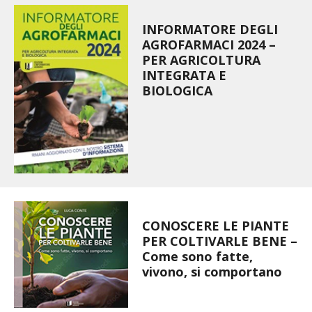
BENZA
INFORMATORE DEGLI
AGROFARMACI 2024 –
ORTO BIO – TECNICHE DI COLTIVAZIONE
PER AGRICOLTURA
INTEGRATA E
THERMACELL
BIOLOGICA
TAP TRAP
IL MIO ORTO
ANIMALI UMANI E NON UMANI
CONOSCERE LE PIANTE
IL MIO 2025
PER COLTIVARLE BENE –
Come sono fatte,
COLTIVARE L’OLIVO
vivono, si comportano
CORMIK