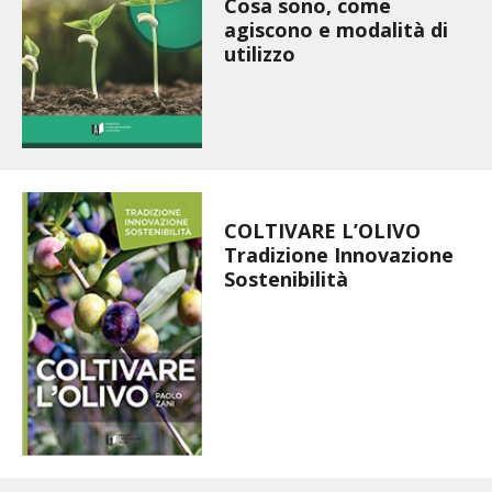
Cosa sono, come
STIHL
agiscono e modalità di
utilizzo
BLUMEN
NOCCIOLA DI CALABRIA
PELLENC
COLTIVARE L’OLIVO
MEDICINA DEI SEMPLICI
Tradizione Innovazione
Sostenibilità
SCONTI NOVEMBRE
COMPO
HUSQVARNA
ZAPI GARDEN